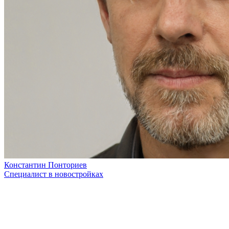
Константин Понториев
Специалист в новостройках