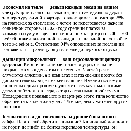
Экономия на тепле — деньги каждый месяц на вашем
счету
. Кирпич долго нагревается, но затем идеально держит
температуру. Зимой квартира в таком доме экономит до 28%
на платежах за отопление, а летом не перегревается даже на
солнечной стороне. В 2025 году средний платёж за
«коммуналку» у владельцев кирпичных квартир на 1200–1700
рублей ниже аналогичной площади в панельной новостройке
того же района. Статистика: 94% опрошенных за последний
год заявили — разницу ощутили ещё до первого отпуска.
Дышащий микроклимат — ваш персональный фильтр
здоровья
. Кирпич не запирает влагу внутри, стены не
покрываются конденсатом и плесенью. У детей реже
случаются аллергии, а в комнатах всегда свежий воздух без
дополнительных затрат на вентиляцию. Именно поэтому в
кирпичных домах рекомендуют жить семьям с маленькими
детьми либо тем, кто страдает дыхательными проблемами.
Исследования показывают: в квартирах этого типа количество
обращений к аллергологу на 34% ниже, чем у жителей других
построек.
Безопасность и долговечность на уровне банковского
сейфа
. На что ещё обратить внимание? Кирпичный дом почти
не горит, не гниёт, не боится перепадов температуры, он