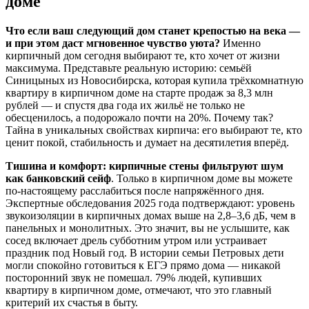
доме
Что если ваш следующий дом станет крепостью на века —
и при этом даст мгновенное чувство уюта?
Именно
кирпичный дом сегодня выбирают те, кто хочет от жизни
максимума. Представьте реальную историю: семьёй
Синицыных из Новосибирска, которая купила трёхкомнатную
квартиру в кирпичном доме на старте продаж за 8,3 млн
рублей — и спустя два года их жильё не только не
обесценилось, а подорожало почти на 20%. Почему так?
Тайна в уникальных свойствах кирпича: его выбирают те, кто
ценит покой, стабильность и думает на десятилетия вперёд.
Тишина и комфорт: кирпичные стены фильтруют шум
как банковский сейф
. Только в кирпичном доме вы можете
по-настоящему расслабиться после напряжённого дня.
Экспертные обследования 2025 года подтверждают: уровень
звукоизоляции в кирпичных домах выше на 2,8–3,6 дБ, чем в
панельных и монолитных. Это значит, вы не услышите, как
сосед включает дрель субботним утром или устраивает
праздник под Новый год. В истории семьи Петровых дети
могли спокойно готовиться к ЕГЭ прямо дома — никакой
посторонний звук не помешал. 79% людей, купивших
квартиру в кирпичном доме, отмечают, что это главный
критерий их счастья в быту.