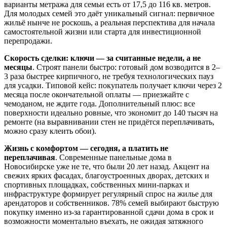
варианты метража для семьи есть от 17,5 до 116 кв. метров.
Для молодых семей это даёт уникальный сигнал: первичное
жильё нынче не роскошь, а реальная перспектива для начала
самостоятельной жизни или старта для инвестиционной
перепродажи.
Скорость сделки: ключи — за считанные недели, а не
месяцы
. Строят панели быстро: готовый дом возводится в 2–
3 раза быстрее кирпичного, не требуя технологических пауз
для усадки. Типовой кейс: покупатель получает ключи через 2
месяца после окончательной оплаты — приезжайте с
чемоданом, не ждите года. Дополнительный плюс: все
поверхности идеально ровные, что экономит до 140 тысяч на
ремонте (на выравнивании стен не придётся переплачивать,
можно сразу клеить обои).
Жизнь с комфортом — сегодня, а платить не
переплачивая
. Современные панельные дома в
Новосибирске уже не те, что были 20 лет назад. Акцент на
свежих ярких фасадах, благоустроенных дворах, детских и
спортивных площадках, собственных мини-парках и
инфраструктуре формирует регулярный спрос на жилье для
арендаторов и собственников. 78% семей выбирают быструю
покупку именно из-за гарантированной сдачи дома в срок и
возможности моментально въехать, не ожидая затяжного