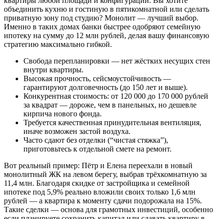
квартиры любой площади и конфигурации. Вы хотите
объединить кухню и гостиную в пятикомнатной или сделать
приватную зону под студию? Монолит — лучший выбор.
Именно в таких домах банки быстрее одобряют семейную
ипотеку на сумму до 12 млн рублей, делая вашу финансовую
стратегию максимально гибкой.
Свобода перепланировки — нет жёстких несущих стен
внутри квартиры.
Высокая прочность, сейсмоустойчивость —
гарантируют долговечность (до 150 лет и выше).
Конкурентная стоимость: от 120 000 до 170 000 рублей
за квадрат — дороже, чем в панельных, но дешевле
кирпича нового фонда.
Требуется качественная принудительная вентиляция,
иначе возможен застой воздуха.
Часто сдают без отделки (“чистая стяжка”),
приготовьтесь к отдельной смете на ремонт.
Вот реальный пример: Пётр и Елена переехали в новый
монолитный ЖК на левом берегу, выбрав трёхкомнатную за
11,4 млн. Благодаря скидке от застройщика и семейной
ипотеке под 5,9% реально вложили своих только 1,6 млн
рублей — а квартира к моменту сдачи подорожала на 15%.
Такие сделки — основа для грамотных инвестиций, особенно
если планируете сохранить капитал или сдавать квартиру в