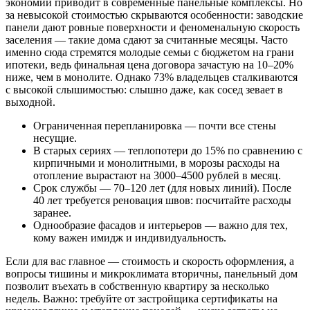
экономии приводит в современные панельные комплексы. Но
за невысокой стоимостью скрываются особенности: заводские
панели дают ровные поверхности и феноменальную скорость
заселения — такие дома сдают за считанные месяцы. Часто
именно сюда стремятся молодые семьи с бюджетом на грани
ипотеки, ведь финальная цена договора зачастую на 10–20%
ниже, чем в монолите. Однако 73% владельцев сталкиваются
с высокой слышимостью: слышно даже, как сосед зевает в
выходной.
Ограниченная перепланировка — почти все стены
несущие.
В старых сериях — теплопотери до 15% по сравнению с
кирпичными и монолитными, в морозы расходы на
отопление вырастают на 3000–4500 рублей в месяц.
Срок службы — 70–120 лет (для новых линий). После
40 лет требуется реновация швов: посчитайте расходы
заранее.
Однообразие фасадов и интерьеров — важно для тех,
кому важен имидж и индивидуальность.
Если для вас главное — стоимость и скорость оформления, а
вопросы тишины и микроклимата вторичны, панельный дом
позволит въехать в собственную квартиру за несколько
недель. Важно: требуйте от застройщика сертификаты на