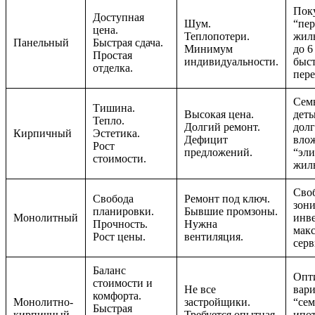
Пок
Доступная
Шум.
“пер
цена.
Теплопотери.
жил
Панельный
Быстрая сдача.
Минимум
до 6
Простая
индивидуальности.
быс
отделка.
пере
Сем
Тишина.
Высокая цена.
деть
Тепло.
Долгий ремонт.
дол
Кирпичный
Эстетика.
Дефицит
вло
Рост
предложений.
“эли
стоимости.
жиль
Сво
Свобода
Ремонт под ключ.
зони
планировки.
Бывшие промзоны.
Монолитный
инв
Прочность.
Нужна
мак
Рост цены.
вентиляция.
сер
Баланс
Опт
стоимости и
Не все
вари
комфорта.
Монолитно-
застройщики.
“се
Быстрая
кирпичный
Требуется опытная
ипо