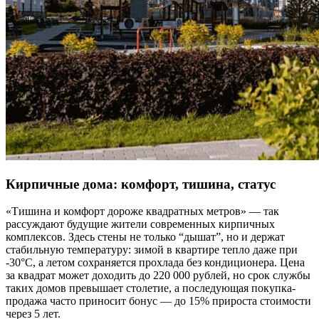
Кирпичные дома: комфорт, тишина, статус
«Тишина и комфорт дороже квадратных метров» — так
рассуждают будущие жители современных кирпичных
комплексов. Здесь стены не только “дышат”, но и держат
стабильную температуру: зимой в квартире тепло даже при
-30°C, а летом сохраняется прохлада без кондиционера. Цена
за квадрат может доходить до 220 000 рублей, но срок службы
таких домов превышает столетие, а последующая покупка-
продажа часто приносит бонус — до 15% прироста стоимости
через 5 лет.