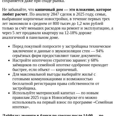
сохраняется даже при спадe рынка.
Не забывайте, что
кипичный дом — это вложение, которое
любит расчет
. По анализу 2847 сделок в 2025 году, семьи,
выбравшие кирпичные новостройки, в течение первых трех
лет экономили в среднем от 800 тысяч до 1,2 млн рублей
только за счёт меньших расходов на ремонт и эксплуатацию, а
через 5 лет продавали квартиру на 12-18% дороже
аналогичной в панельном доме.
Перед покупкой попросите у застройщика техническое
заключение и данные о звукоизоляции стен — 94%
серьёзных фирм предоставляют такие документы.
Настройте ипотечную стратегию заранее: у 68%
заёмщиков по семейной ипотеке одобрение приходит
быстрее, если объект — кирпичный.
Для максимальной выгоды выбирайте жильё с
готовыми коммуникациями и возможностью
бесплатной регистрация права собственности от
застройщика.
Используйте материнский капитал — по новым
правилам 2025 года в Новосибирске его можно
использовать на первый взнос по программе «Семейная
ипотека».
Лайфхак: звоните в банки по средам после 14:00 — по