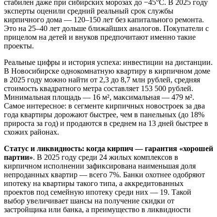
стабилен даже при сибирских морозах до −45°С. В 2025 году
эксперты оценили средний реальный срок службы
кирпичного дома — 120–150 лет без капитального ремонта.
Это на 25–40 лет дольше ближайших аналогов. Покупатели с
прицелом на детей и внуков предпочитают именно такие
проекты.
Реальные цифры и история успеха: инвестиции на дистанции.
В Новосибирске однокомнатную квартиру в кирпичном доме
в 2025 году можно найти от 2,3 до 8,7 млн рублей, средняя
стоимость квадратного метра составляет 153 500 рублей.
Минимальная площадь — 16 м², максимальная — 479 м².
Самое интересное: в сегменте кирпичных новостроек за два
года квартиры дорожают быстрее, чем в панельных (до 18%
прироста за год) и продаются в среднем на 13 дней быстрее в
схожих районах.
Статус и ликвидность: когда кирпич — гарантия «хорошей
партии»
. В 2025 году среди 24 жилых комплексов в
кирпичном исполнении зафиксирована наименьшая доля
непроданных квартир — всего 7%. Банки охотнее одобряют
ипотеку на квартиры такого типа, а аккредитованных
проектов под семейную ипотеку среди них — 19. Такой
выбор увеличивает шансы на получение скидки от
застройщика или банка, а преимущество в ликвидности