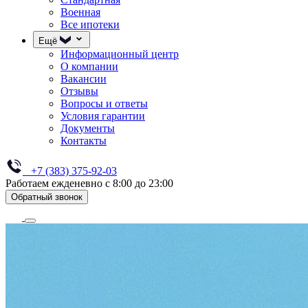
Военная
Все ипотеки
Ещё
Информационный центр
О компании
Вакансии
Отзывы
Вопросы и ответы
Условия гарантии
Документы
Контакты
+7 (383) 375-92-03
Работаем ежденевно с 8:00 до 23:00
Обратный звонок