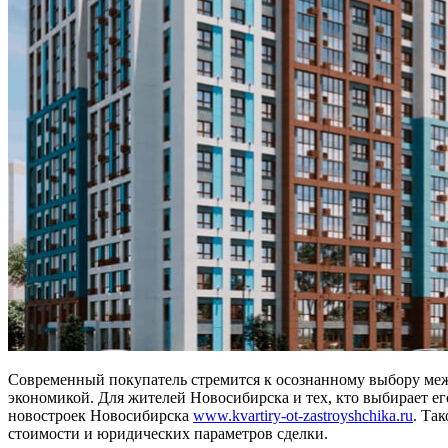
Современный покупатель стремится к осознанному выбору ме
экономикой. Для жителей Новосибирска и тех, кто выбирает ег
новостроек Новосибирска
www.
kvartiry-ot-zastroyshchika.ru
. Та
стоимости и юридических параметров сделки.