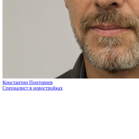
Константин Понториев
Специалист в новостройках