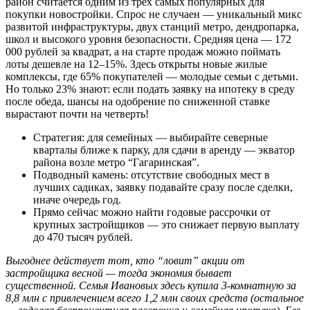
район считается одним из трех самых популярных для
покупки новостройки. Спрос не случаен — уникальный микс
развитой инфраструктуры, двух станций метро, дендропарка,
школ и высокого уровня безопасности. Средняя цена — 172
000 рублей за квадрат, а на старте продаж можно поймать
лоты дешевле на 12–15%. Здесь открыты новые жилые
комплексы, где 65% покупателей — молодые семьи с детьми.
Но только 23% знают: если подать заявку на ипотеку в среду
после обеда, шансы на одобрение по сниженной ставке
вырастают почти на четверть!
Стратегия: для семейных — выбирайте северные
кварталы ближе к парку, для сдачи в аренду — экватор
района возле метро “Гагаринская”.
Подводный камень: отсутствие свободных мест в
лучших садиках, заявку подавайте сразу после сделки,
иначе очередь год.
Прямо сейчас можно найти годовые рассрочки от
крупных застройщиков — это снижает первую выплату
до 470 тысяч рублей.
Выгоднее действует тот, кто “ловит” акции от
застройщика весной — тогда экономия бывает
существенной. Семья Ивановых здесь купила 3-комнатную за
8,8 млн с привлечением всего 1,2 млн своих средств (остальное