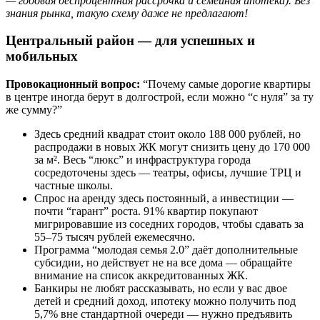
— годовая беспроцентная рассрочка и семейная ипотека). Без
знания рынка, такую схему даже не предлагают!
Центральный район — для успешных и
мобильных
Провокационный вопрос:
“Почему самые дорогие квартиры
в центре иногда берут в долгострой, если можно “с нуля” за ту
же сумму?”
Здесь средний квадрат стоит около 188 000 рублей, но
распродажи в новых ЖК могут снизить цену до 170 000
за м². Весь “люкс” и инфраструктура города
сосредоточены здесь — театры, офисы, лучшие ТРЦ и
частные школы.
Спрос на аренду здесь постоянный, а инвестиции —
почти “гарант” роста. 91% квартир покупают
мигрировавшие из соседних городов, чтобы сдавать за
55–75 тысяч рублей ежемесячно.
Программа “молодая семья 2.0” даёт дополнительные
субсидии, но действует не на все дома — обращайте
внимание на список аккредитованных ЖК.
Банкиры не любят рассказывать, но если у вас двое
детей и средний доход, ипотеку можно получить под
5,7% вне стандартной очереди — нужно предъявить