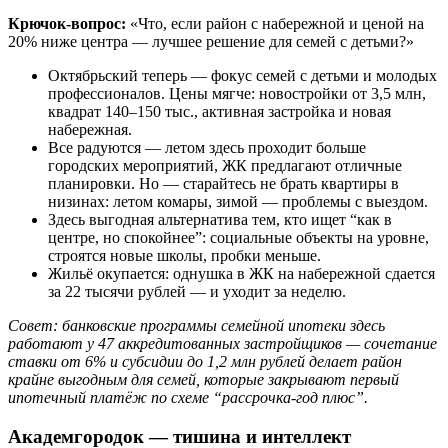
Крючок-вопрос:
«Что, если район c набережной и ценой на
20% ниже центра — лучшее решение для семей с детьми?»
Октябрьский теперь — фокус семей с детьми и молодых
профессионалов. Цены мягче: новостройки от 3,5 млн,
квадрат 140–150 тыс., активная застройка и новая
набережная.
Все радуются — летом здесь проходит больше
городских мероприятий, ЖК предлагают отличные
планировки. Но — старайтесь не брать квартиры в
низинах: летом комары, зимой — проблемы с выездом.
Здесь выгодная альтернатива тем, кто ищет “как в
центре, но спокойнее”: социальные объекты на уровне,
строятся новые школы, пробки меньше.
Жильё окупается: однушка в ЖК на набережной сдается
за 22 тысячи рублей — и уходит за неделю.
Совет: банковские программы семейной ипотеки здесь
работают у 47 аккредитованных застройщиков — сочетание
ставки от 6% и субсидии до 1,2 млн рублей делает район
крайне выгодным для семей, которые закрывают первый
ипотечный платёж по схеме “рассрочка-год плюс”.
Академгородок — тишина и интеллект