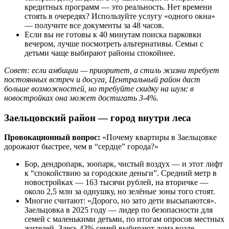
кредитных программ — это реальность. Нет времени
стоять в очередях? Используйте услугу «одного окна»
— получите все документы за 48 часов.
Если вы не готовы к 40 минутам поиска парковки
вечером, лучше посмотреть альтернативы. Семьи с
детьми чаще выбирают районы спокойнее.
Совет: если амбиции — приоритет, а стиль жизни требует
постоянных встреч и досуга, Центральный район даст
больше возможностей, но требуйте скидку на шум: в
новостройках она может достигать 3-4%.
Заельцовский район — город внутри леса
Провокационный вопрос:
«Почему квартиры в Заельцовке
дорожают быстрее, чем в “сердце” города?»
Бор, дендропарк, зоопарк, чистый воздух — и этот лифт
к “спокойствию за городские деньги”. Средний метр в
новостройках — 163 тысячи рублей, на вторичке —
около 2,5 млн за однушку, но зелёные зоны того стоят.
Многие считают: «Дорого, но зато дети высыпаются».
Заельцовка в 2025 году — лидер по безопасности для
семей с маленькими детьми, по итогам опросов местных
жителей. Здесь 43% семей выбирают дома возле