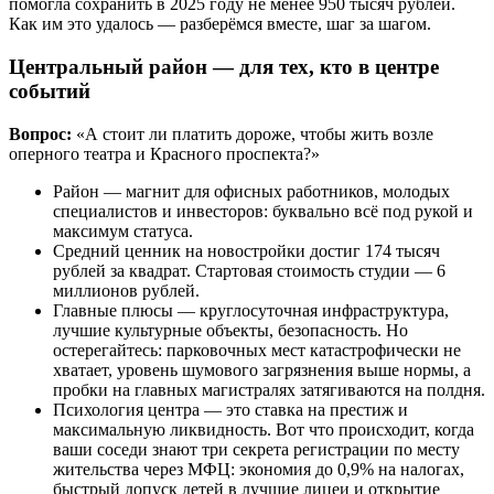
помогла сохранить в 2025 году не менее 950 тысяч рублей.
Как им это удалось — разберёмся вместе, шаг за шагом.
Центральный район — для тех, кто в центре
событий
Вопрос:
«А стоит ли платить дороже, чтобы жить возле
оперного театра и Красного проспекта?»
Район — магнит для офисных работников, молодых
специалистов и инвесторов: буквально всё под рукой и
максимум статуса.
Средний ценник на новостройки достиг 174 тысяч
рублей за квадрат. Стартовая стоимость студии — 6
миллионов рублей.
Главные плюсы — круглосуточная инфраструктура,
лучшие культурные объекты, безопасность. Но
остерегайтесь: парковочных мест катастрофически не
хватает, уровень шумового загрязнения выше нормы, а
пробки на главных магистралях затягиваются на полдня.
Психология центра — это ставка на престиж и
максимальную ликвидность. Вот что происходит, когда
ваши соседи знают три секрета регистрации по месту
жительства через МФЦ: экономия до 0,9% на налогах,
быстрый допуск детей в лучшие лицеи и открытие