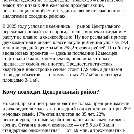
знают, что в таких ЖК ежегодно проходят акции,
позволяющие приобрести студию дешевле по сравнению с
аналогами в соседних районах.
В 2025 году условия изменились — рынок Центрального
переживает новый этап спроса, а цены, вопреки ожиданиям,
растут не плавно, а скачкообразно. Ну вот реальный пример:
двухкомнатная в бизнес-классе на улице Ленина ушла за 19,4
млн при средней цене за м² в 258,2 тысячи рублей. По объёму
ввода новых проектов — здесь за последние 12 месяцев
стартовали 9 жилых комплексов, половина которых
предлагает семейную ипотеку. Среднестатистическая
квартира в новостройке сейчас стоит 17,9 млн, а диапазон
площади объектов — от компактных 21,7 м² до пентхауса
площадью 341 м².
Кому подходит Центральный район?
Новосибирский центр выбирают не только предприниматели
и руководители: здесь за последний год купили квартиры 28%
молодых семей, 17% специалистов до 35 лет, 22%
пенсионеров, которые заработали капитал на сдаче жилья в
аренду. Студия в новом комплексе — от 5,6 до 8,3 млн,
стандартная однокомнатная — от 8,9 млн, а трехкомнатные