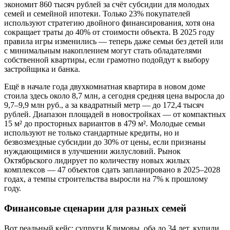
экономит 860 тысяч рублей за счёт субсидии для молодых
семей и семейной ипотеки. Только 23% покупателей
используют стратегию двойного финансирования, хотя она
сокращает траты до 40% от стоимости объекта. В 2025 году
правила игры изменились — теперь даже семьи без детей или
с минимальным накоплением могут стать обладателями
собственной квартиры, если грамотно подойдут к выбору
застройщика и банка.
Ещё в начале года двухкомнатная квартира в новом доме
стоила здесь около 8,7 млн, а сегодня средняя цена выросла до
9,7–9,9 млн руб., а за квадратный метр — до 172,4 тысяч
рублей. Диапазон площадей в новостройках — от компактных
15 м² до просторных вариантов в 479 м². Молодые семьи
используют не только стандартные кредиты, но и
безвозмездные субсидии до 30% от цены, если признаны
нуждающимися в улучшении жилусловий. Рынок
Октябрьского лидирует по количеству новых жилых
комплексов — 47 объектов сдать запланировано в 2025–2028
годах, а темпы строительства выросли на 7% к прошлому
году.
Финансовые сценарии для разных семей
Вот реальный кейс: супруги Климовы, оба до 34 лет, купили