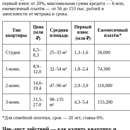
первый взнос от 20%, максимальная сумма кредита — 6 млн,
ежемесячный платёж — от 56 до 153 тыс. рублей в
зависимости от метража и срока.
Цена
Первый
Тип
Средняя
Ежемесячный
(млн
взнос
квартиры
площадь
платёж*
₽)
(млн ₽)
6,5–
Студия
25–35 м²
1,3–1,6
56,000
8,3
8,9–
1-комн.
32–54 м²
1,8–2,4
74,300
12,0
14,6–
2-комн.
47–96 м²
2,9–3,9
116,000
19,4
21,5–
98–135
3-комн.
4,3–5,4
153,200
27,0
м²
*Для семейной ипотеки, срок — 20 лет, ставка 6%.
Чек-лист действий — как купить квартиру и