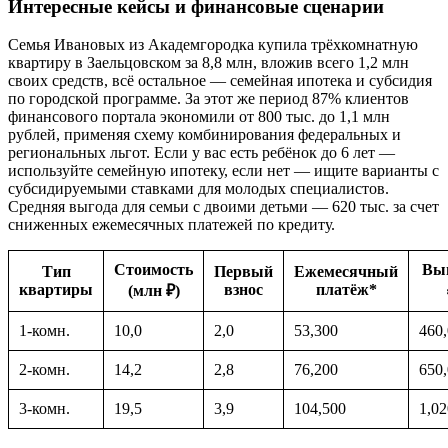
Интересные кейсы и финансовые сценарии
Семья Ивановых из Академгородка купила трёхкомнатную
квартиру в Заельцовском за 8,8 млн, вложив всего 1,2 млн
своих средств, всё остальное — семейная ипотека и субсидия
по городской программе. За этот же период 87% клиентов
финансового портала экономили от 800 тыс. до 1,1 млн
рублей, применяя схему комбинирования федеральных и
региональных льгот. Если у вас есть ребёнок до 6 лет —
используйте семейную ипотеку, если нет — ищите варианты с
субсидируемыми ставками для молодых специалистов.
Средняя выгода для семьи с двоими детьми — 620 тыс. за счет
сниженных ежемесячных платежей по кредиту.
Стоимость
Выг
Тип
Первый
Ежемесячный
квартиры
взнос
платёж*
(млн ₽)
1-комн.
10,0
2,0
53,300
460
2-комн.
14,2
2,8
76,200
650
3-комн.
19,5
3,9
104,500
1,02