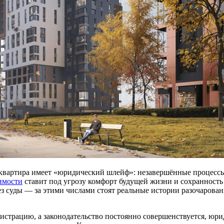
 квартира имеет «юридический шлейф»: незавершённые процессы 
имости
ставит под угрозу комфорт будущей жизни и сохранност
з суды — за этими числами стоят реальные истории разочарован
гистрацию, а законодательство постоянно совершенствуется, юр