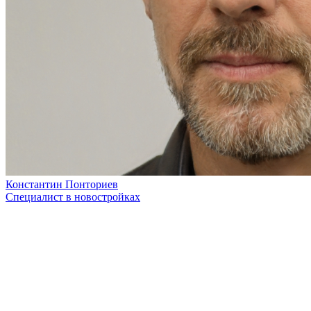
Константин Понториев
Специалист в новостройках