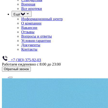
Военная
Все ипотеки
Ещё
Информационный центр
О компании
Вакансии
Отзывы
Вопросы и ответы
Условия гарантии
Документы
Контакты
+7 (383) 375-92-03
Работаем ежденевно с 8:00 до 23:00
Обратный звонок