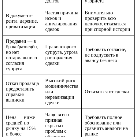
долгов
у юриста
Частая причина
Внимательно
В документе —
исков и
проверить всю
рента, дарение,
аннулирования
цепочку, отказаться
приватизация
сделок
при спорной истории
Продавец — в
браке/разведён,
Право второго
Требовать согласие,
но нет
супруга, угроза
не подпускать к
нотариального
расторжения
авансу без него
согласия
сделки
супруга
Высокий риск
Отказ продавца
мошенничества
предоставить
или
Отказаться от сделки
справки/
нереализации
выписки
сделки
Чаще всего —
Цена — ниже
Требовать полное
признак
средней по
обоснование или
скрытых
рынку на 15%
сравнить аналоги на
проблем с
и более
рынке
объектом