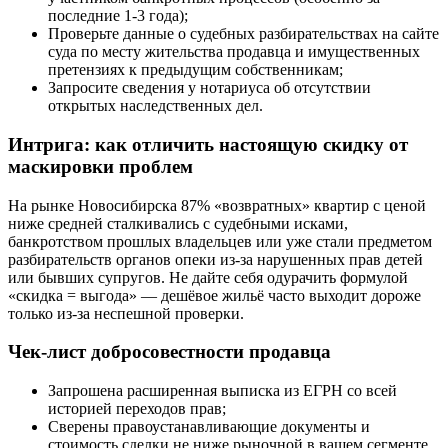
последние 1-3 года);
Проверьте данные о судебных разбирательствах на сайте
суда по месту жительства продавца и имущественных
претензиях к предыдущим собственникам;
Запросите сведения у нотариуса об отсутствии
открытых наследственных дел.
Интрига: как отличить настоящую скидку от
маскировки проблем
На рынке Новосибирска 87% «возвратных» квартир с ценой
ниже средней сталкивались с судебными исками,
банкротством прошлых владельцев или уже стали предметом
разбирательств органов опеки из-за нарушенных прав детей
или бывших супругов. Не дайте себя одурачить формулой
«скидка = выгода» — дешёвое жильё часто выходит дороже
только из-за неспешной проверки.
Чек-лист добросовестности продавца
Запрошена расширенная выписка из ЕГРН со всей
историей переходов прав;
Сверены правоустанавливающие документы и
стоимость сделки не ниже рыночной в вашем сегменте