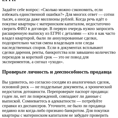
Задайте себе вопрос: «Сколько можно сэкономить, если
избежать единственной ошибки?» Для многих ответ — сотни
тысяч, а иногда даже миллионы рублей. Когда речь идёт о
покупке квартиры с материнским капиталом, недостаточно
сверить ФИО в договоре. В первую очередь нужно запросить
расширенную выписку из ЕГРН с деталями — кто и как часто
владел квартирой, были ли аннулированные сделки,
подозрительно частая смена владельцев или следы
наследственных споров. Если в документах всплывают
сделки дарения, ренты, банкротства или завышено количество
переходов за короткий срок — это не повод для
экспериментов, а сигнал «уходи».
Проверьте личность и дееспособность продавца
Вы удивитесь, но согласно соседям из аналогичных сделок,
основной риск — не поддельные документы, а хронический
недостаток дотошности. Перепроверьте паспорт продавца:
годен ли, нет ли повреждений, совпадают ли данные с
выпиской. Сомневаетесь в адекватности — потребуйте
справки из диспансеров. Уточните, не было ли продавца
недавно или когда-либо признано банкротом. Для покупки
квартиры с материнским капиталом не забудьте проверить