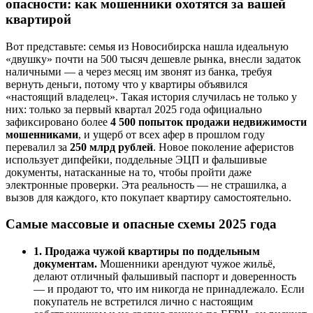
опасности: как мошенники охотятся за вашей
квартирой
Вот представьте: семья из Новосибирска нашла идеальную
«двушку» почти на 500 тысяч дешевле рынка, внесли задаток
наличными — а через месяц им звонят из банка, требуя
вернуть деньги, потому что у квартиры объявился
«настоящий владелец». Такая история случилась не только у
них: только за первый квартал 2025 года официально
зафиксировано более
4 500 попыток продажи недвижимости
мошенниками
, и ущерб от всех афер в прошлом году
перевалил за
250 млрд рублей
. Новое поколение аферистов
использует дипфейки, поддельные ЭЦП и фальшивые
документы, натасканные на то, чтобы пройти даже
электронные проверки. Эта реальность — не страшилка, а
вызов для каждого, кто покупает квартиру самостоятельно.
Самые массовые и опасные схемы 2025 года
1. Продажа чужой квартиры по поддельным
документам.
Мошенники арендуют чужое жильё,
делают отличный фальшивый паспорт и доверенность
— и продают то, что им никогда не принадлежало. Если
покупатель не встретился лично с настоящим