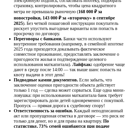
электронную подпись, согласовать ипотеку, подобрать
страховку, контролировать, чтобы цена квадратного
метра не превышала рыночную (
168 000 ₽ за
новостройки, 143 000 ₽ за «вторичку» в сентябре
2025
). Без четкой пошаговой инструкции покупатель
рискует упустить выгодные варианты или попасть в
просрочку по договору.
Переговоры с банками.
Банки часто используют
внутренние требования (например, в семейной ипотеке
2025 года приходится доказывать фактическое
совместное проживание, предоставлять заключение о
пригодности жилья и подтверждение целевого
использования маткапитала).
Лайфхак:
одобрение чаще
дают в среду после 14:00 — так выше шанс попасть на
квоту выдачи в этот день!
Подводные камни документов.
Если забыть, что
заключение оценки пригодности объекта действует
только 1 год — сделка может сорваться. Еще одна мини-
ловушка: при использовании маткапитала банк требует
зарегистрировать доли детей одновременно с покупкой.
Пропуск — прямая дорога к судебному спору!
Ответственность за ошибки.
Каждый неподписанный
акт или пропущенная отметка в договоре — это риск не
только для денег, но и для права на квартиру.
По
статистике, 73% семей ошибаются при подаче