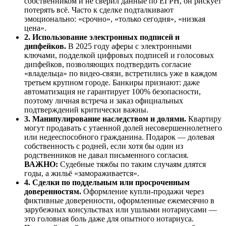
собственником и не сверил данные по ЕГРН, он рискует
потерять всё. Часто к сделке подталкивают
эмоционально: «срочно», «только сегодня», «низкая
цена».
2. Использование электронных подписей и
дипфейков.
В 2025 году аферы с электронными
ключами, подделкой цифровых подписей и голосовых
дипфейков, позволяющих подтвердить согласие
«владельца» по видео-связи, встретились уже в каждом
третьем крупном городе. Банкиры признают: даже
автоматизация не гарантирует 100% безопасности,
поэтому личная встреча и заказ официальных
подтверждений критически важны.
3. Манипулирование наследством и долями.
Квартиру
могут продавать с утаенной долей несовершеннолетнего
или недееспособного гражданина. Подарок — долевая
собственность с родней, если хотя бы один из
родственников не давал письменного согласия.
ВАЖНО:
Судебные тяжбы по таким случаям длятся
годы, а жильё «замораживается».
4. Сделки по поддельным или просроченным
доверенностям.
Оформление купли-продажи через
фиктивные доверенности, оформленные ежемесячно в
зарубежных консульствах или ушлыми нотариусами —
это головная боль даже для опытного нотариуса.