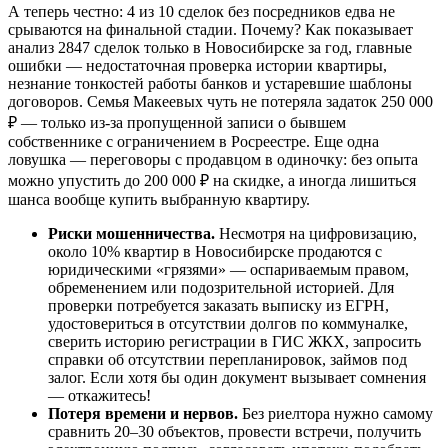
А теперь честно: 4 из 10 сделок без посредников едва не
срываются на финальной стадии. Почему? Как показывает
анализ 2847 сделок только в Новосибирске за год, главные
ошибки — недостаточная проверка истории квартиры,
незнание тонкостей работы банков и устаревшие шаблоны
договоров. Семья Макеевых чуть не потеряла задаток 250 000
₽ — только из-за пропущенной записи о бывшем
собственнике с ограничением в Росреестре. Еще одна
ловушка — переговоры с продавцом в одиночку: без опыта
можно упустить до 200 000 ₽ на скидке, а иногда лишиться
шанса вообще купить выбранную квартиру.
Риски мошенничества.
Несмотря на цифровизацию,
около 10% квартир в Новосибирске продаются с
юридическими «грязями» — оспариваемым правом,
обременением или подозрительной историей. Для
проверки потребуется заказать выписку из ЕГРН,
удостовериться в отсутствии долгов по коммуналке,
сверить историю регистрации в ГИС ЖКХ, запросить
справки об отсутствии перепланировок, займов под
залог. Если хотя бы один документ вызывает сомнения
— откажитесь!
Потеря времени и нервов.
Без риелтора нужно самому
сравнить 20–30 объектов, провести встречи, получить