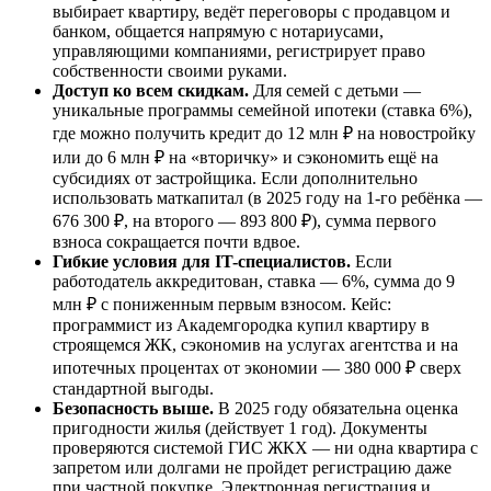
выбирает квартиру, ведёт переговоры с продавцом и
банком, общается напрямую с нотариусами,
управляющими компаниями, регистрирует право
собственности своими руками.
Доступ ко всем скидкам.
Для семей с детьми —
уникальные программы семейной ипотеки (ставка 6%),
где можно получить кредит до 12 млн ₽ на новостройку
или до 6 млн ₽ на «вторичку» и сэкономить ещё на
субсидиях от застройщика. Если дополнительно
использовать маткапитал (в 2025 году на 1-го ребёнка —
676 300 ₽, на второго — 893 800 ₽), сумма первого
взноса сокращается почти вдвое.
Гибкие условия для IT-специалистов.
Если
работодатель аккредитован, ставка — 6%, сумма до 9
млн ₽ с пониженным первым взносом. Кейс:
программист из Академгородка купил квартиру в
строящемся ЖК, сэкономив на услугах агентства и на
ипотечных процентах от экономии — 380 000 ₽ сверх
стандартной выгоды.
Безопасность выше.
В 2025 году обязательна оценка
пригодности жилья (действует 1 год). Документы
проверяются системой ГИС ЖКХ — ни одна квартира с
запретом или долгами не пройдет регистрацию даже
при частной покупке. Электронная регистрация и