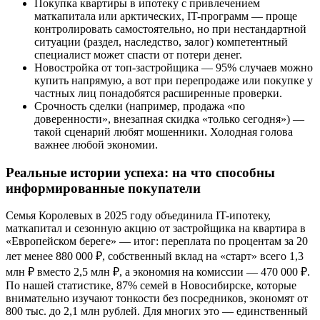
Покупка квартиры в ипотеку с привлечением
маткапитала или арктических, IT-программ — проще
контролировать самостоятельно, но при нестандартной
ситуации (раздел, наследство, залог) компетентный
специалист может спасти от потери денег.
Новостройка от топ-застройщика — 95% случаев можно
купить напрямую, а вот при перепродаже или покупке у
частных лиц понадобятся расширенные проверки.
Срочность сделки (например, продажа «по
доверенности», внезапная скидка «только сегодня») —
такой сценарий любят мошенники. Холодная голова
важнее любой экономии.
Реальные истории успеха: на что способны
информированные покупатели
Семья Королевых в 2025 году объединила IT-ипотеку,
маткапитал и сезонную акцию от застройщика на квартира в
«Европейском береге» — итог: переплата по процентам за 20
лет менее 880 000 ₽, собственный вклад на «старт» всего 1,3
млн ₽ вместо 2,5 млн ₽, а экономия на комиссии — 470 000 ₽.
По нашей статистике, 87% семей в Новосибирске, которые
внимательно изучают тонкости без посредников, экономят от
800 тыс. до 2,1 млн рублей. Для многих это — единственный