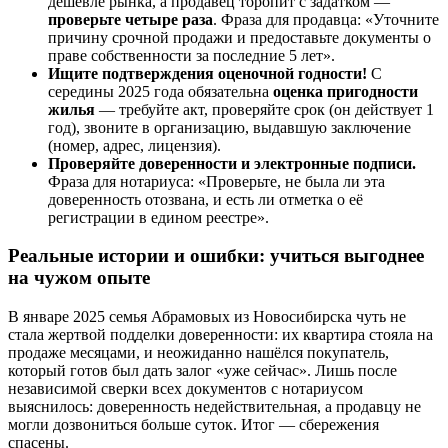
дешевле рынка, а продавец торопит с задатком —
проверьте четыре раза
. Фраза для продавца: «Уточните
причину срочной продажи и предоставьте документы о
праве собственности за последние 5 лет».
Ищите подтверждения оценочной годности!
С
середины 2025 года обязательна
оценка пригодности
жилья
— требуйте акт, проверяйте срок (он действует 1
год), звоните в организацию, выдавшую заключение
(номер, адрес, лицензия).
Проверяйте доверенности и электронные подписи.
Фраза для нотариуса: «Проверьте, не была ли эта
доверенность отозвана, и есть ли отметка о её
регистрации в едином реестре».
Реальные истории и ошибки: учиться выгоднее
на чужом опыте
В январе 2025 семья Абрамовых из Новосибирска чуть не
стала жертвой подделки доверенности: их квартира стояла на
продаже месяцами, и неожиданно нашёлся покупатель,
который готов был дать залог «уже сейчас». Лишь после
независимой сверки всех документов с нотариусом
выяснилось: доверенность недействительная, а продавцу не
могли дозвониться больше суток. Итог — сбережения
спасены.