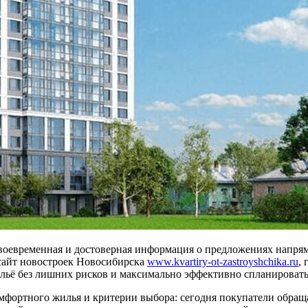
своевременная и достоверная информация о предложениях напря
сайт новостроек Новосибирска
www.kvartiry-ot-zastroyshchika.ru
,
льё без лишних рисков и максимально эффективно спланировать 
мфортного жилья и критерии выбора: сегодня покупатели обраща