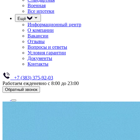
Военная
Все ипотеки
Ещё
Информационный центр
О компании
Вакансии
Отзывы
Вопросы и ответы
Условия гарантии
Документы
Контакты
+7 (383) 375-92-03
Работаем ежденевно с 8:00 до 23:00
Обратный звонок