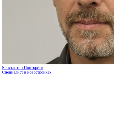
Константин Понториев
Специалист в новостройках