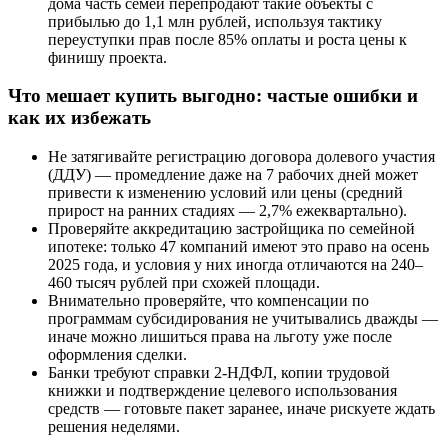
дома часть семей перепродают такие объекты с
прибылью до 1,1 млн рублей, используя тактику
переуступки прав после 85% оплаты и роста цены к
финишу проекта.
Что мешает купить выгодно: частые ошибки и
как их избежать
Не затягивайте регистрацию договора долевого участия
(ДДУ) — промедление даже на 7 рабочих дней может
привести к изменению условий или цены (средний
прирост на ранних стадиях — 2,7% ежеквартально).
Проверяйте аккредитацию застройщика по семейной
ипотеке: только 47 компаний имеют это право на осень
2025 года, и условия у них иногда отличаются на 240–
460 тысяч рублей при схожей площади.
Внимательно проверяйте, что компенсации по
программам субсидирования не учитывались дважды —
иначе можно лишиться права на льготу уже после
оформления сделки.
Банки требуют справки 2-НДФЛ, копии трудовой
книжки и подтверждение целевого использования
средств — готовьте пакет заранее, иначе рискуете ждать
решения неделями.