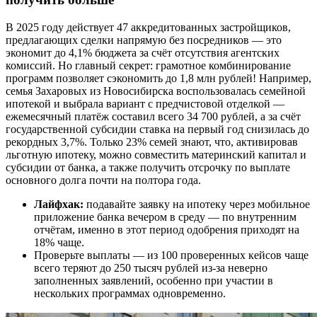
В 2025 году действует 47 аккредитованных застройщиков,
предлагающих сделки напрямую без посредников — это
экономит до 4,1% бюджета за счёт отсутствия агентских
комиссий. Но главный секрет: грамотное комбинирование
программ позволяет сэкономить до 1,8 млн рублей! Например,
семья Захаровых из Новосибирска воспользовалась семейной
ипотекой и выбрала вариант с предчистовой отделкой —
ежемесячный платёж составил всего 34 700 рублей, а за счёт
государственной субсидии ставка на первый год снизилась до
рекордных 3,7%. Только 23% семей знают, что, активировав
льготную ипотеку, можно совместить материнский капитал и
субсидии от банка, а также получить отсрочку по выплате
основного долга почти на полтора года.
Лайфхак:
подавайте заявку на ипотеку через мобильное
приложение банка вечером в среду — по внутренним
отчётам, именно в этот период одобрения приходят на
18% чаще.
Проверьте выплаты — из 100 проверенных кейсов чаще
всего теряют до 250 тысяч рублей из-за неверно
заполненных заявлений, особенно при участии в
нескольких программах одновременно.