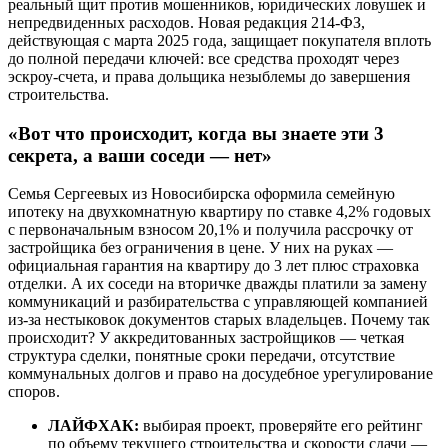
реальный щит против мошенников, юридических ловушек и
непредвиденных расходов. Новая редакция 214-ФЗ,
действующая с марта 2025 года, защищает покупателя вплоть
до полной передачи ключей: все средства проходят через
эскроу-счета, и права дольщика незыблемы до завершения
строительства.
«Вот что происходит, когда вы знаете эти 3
секрета, а ваши соседи — нет»
Семья Сергеевых из Новосибирска оформила семейную
ипотеку на двухкомнатную квартиру по ставке 4,2% годовых
с первоначальным взносом 20,1% и получила рассрочку от
застройщика без ограничения в цене. У них на руках —
официальная гарантия на квартиру до 3 лет плюс страховка
отделки. А их соседи на вторичке дважды платили за замену
коммуникаций и разбирательства с управляющей компанией
из-за нестыковок документов старых владельцев. Почему так
происходит? У аккредитованных застройщиков — четкая
структура сделки, понятные сроки передачи, отсутствие
коммунальных долгов и право на досудебное урегулирование
споров.
ЛАЙФХАК:
выбирая проект, проверяйте его рейтинг
по объему текущего строительства и скорости сдачи —