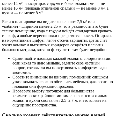
менее 14 м², в квартирах с двумя и более комнатами — не
менее 16 м², площадь отдельной спальни — не менее 8 м², а
кухни — не менее 8 м².
Если в планировке вы видите «спальню» 7,5 м² или
«кабинет» шириной менее 2,25 м, то в реальности это будет
тесное помещение, куда с трудом войдёт стандартная кровать
и шкаф, а любые перестановки превратятся в квест. Опираясь
на нормативные цифры, легче отсечь варианты, где за счёт
узких комнат и вытянутых коридоров создаётся иллюзия
большого метража, хотя по факту жить там будет неудобно.
Сравнивайте площадь каждой комнаты с нормативами:
если какая то явно меньше, задайте себе честный
вопрос, готовы ли вы пожертвовать комфортом ради
экономии.
Обратите внимание на ширину помещений: слишком
узкие комнаты сложно обставить мебелью, даже если по
площади они формально проходят.
Проверьте высоту потолков: для большинства
климатических районов минимальная высота жилых
комнат и кухни составляет 2,5–2,7 м, и это влияет на
ощущение пространства.
Сколько комнат действительно нужно вашей