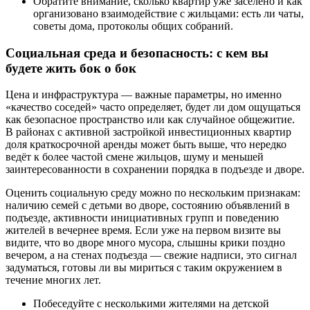
Обратите внимание, сколько квартир уже заселено и как
организовано взаимодействие с жильцами: есть ли чаты,
советы дома, протоколы общих собраний.
Социальная среда и безопасность: с кем вы
будете жить бок о бок
Цена и инфраструктура — важные параметры, но именно
«качество соседей» часто определяет, будет ли дом ощущаться
как безопасное пространство или как случайное общежитие.
В районах с активной застройкой инвестиционных квартир
доля краткосрочной аренды может быть выше, что нередко
ведёт к более частой смене жильцов, шуму и меньшей
заинтересованности в сохранении порядка в подъезде и дворе.
Оценить социальную среду можно по нескольким признакам:
наличию семей с детьми во дворе, состоянию объявлений в
подъезде, активности инициативных групп и поведению
жителей в вечернее время. Если уже на первом визите вы
видите, что во дворе много мусора, слышны крики поздно
вечером, а на стенах подъезда — свежие надписи, это сигнал
задуматься, готовы ли вы мириться с таким окружением в
течение многих лет.
Побеседуйте с несколькими жителями на детской