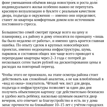
фоне уменьшения объёмов ввода новостроек и роста доли
индивидуального жилья особенно важно не перепутать
красивую визуализацию в буклете с реальным качеством
двора, подъезда и окружения — именно они определяют,
станет ли квартира комфортным домом или источником
постоянного стресса.
Большинство семей смотрят прежде всего на цену и
планировку, а к району и дому относятся по принципу «лишь
бы было недалеко от работы», и именно здесь кроется главная
ошибка. По опыту сделок в крупных новосибирских
проектах, именно недооценка инфраструктуры, шума,
парковок и состояния общих зон чаще всего приводит к
перепродаже квартиры через 2–3 года с потерей до
нескольких сотен тысяч рублей на дисконтировании цены и
расходах на повторный переезд.
Чтобы этого не произошло, на этапе осмотра района стоит
действовать как спокойный аналитик, а не как влюблённый в
«вид из окна» покупатель. Чёткий чек лист для двора,
подъезда и инфраструктуры позволяет за один два дня
получить объективную картину: где действительно безопасно
и удобно жить ребёнку, насколько шумным окажется двор
вечером, кто отвечает за благоустройство и есть ли у дома
запас прочности на ближайшие 10–15 лет с учётом городских