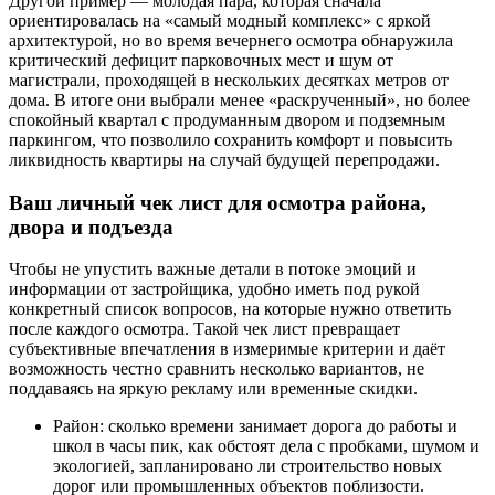
Другой пример — молодая пара, которая сначала
ориентировалась на «самый модный комплекс» с яркой
архитектурой, но во время вечернего осмотра обнаружила
критический дефицит парковочных мест и шум от
магистрали, проходящей в нескольких десятках метров от
дома. В итоге они выбрали менее «раскрученный», но более
спокойный квартал с продуманным двором и подземным
паркингом, что позволило сохранить комфорт и повысить
ликвидность квартиры на случай будущей перепродажи.
Ваш личный чек лист для осмотра района,
двора и подъезда
Чтобы не упустить важные детали в потоке эмоций и
информации от застройщика, удобно иметь под рукой
конкретный список вопросов, на которые нужно ответить
после каждого осмотра. Такой чек лист превращает
субъективные впечатления в измеримые критерии и даёт
возможность честно сравнить несколько вариантов, не
поддаваясь на яркую рекламу или временные скидки.
Район: сколько времени занимает дорога до работы и
школ в часы пик, как обстоят дела с пробками, шумом и
экологией, запланировано ли строительство новых
дорог или промышленных объектов поблизости.