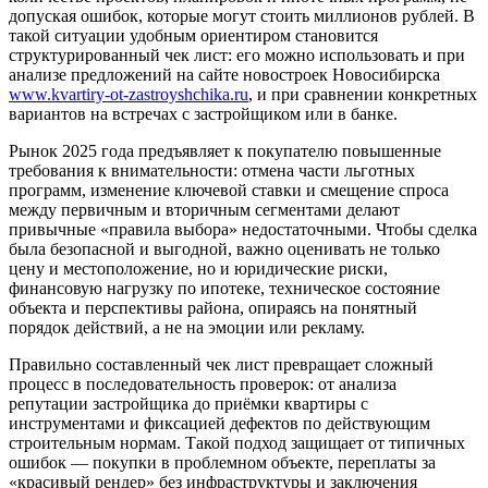
допуская ошибок, которые могут стоить миллионов рублей. В
такой ситуации удобным ориентиром становится
структурированный чек лист: его можно использовать и при
анализе предложений на сайте новостроек Новосибирска
www.kvartiry-ot-zastroyshchika.ru
, и при сравнении конкретных
вариантов на встречах с застройщиком или в банке.
Рынок 2025 года предъявляет к покупателю повышенные
требования к внимательности: отмена части льготных
программ, изменение ключевой ставки и смещение спроса
между первичным и вторичным сегментами делают
привычные «правила выбора» недостаточными. Чтобы сделка
была безопасной и выгодной, важно оценивать не только
цену и местоположение, но и юридические риски,
финансовую нагрузку по ипотеке, техническое состояние
объекта и перспективы района, опираясь на понятный
порядок действий, а не на эмоции или рекламу.
Правильно составленный чек лист превращает сложный
процесс в последовательность проверок: от анализа
репутации застройщика до приёмки квартиры с
инструментами и фиксацией дефектов по действующим
строительным нормам. Такой подход защищает от типичных
ошибок — покупки в проблемном объекте, переплаты за
«красивый рендер» без инфраструктуры и заключения