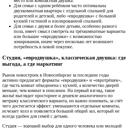
место или компактная двушка.
Для семьи с одним ребёнком часто оптимальна
двухкомнатная квартира с отдельной спальней для
родителей и детской, либо «евродвушка» с большой
кухней гостиной и изолированной спальней.
Для семьи с двумя и более детьми, особенно разного
пола, имеет смысл смотреть на трёхкомнатные варианты
или большие «евродвушки» с возможностью
зонирования, иначе через несколько лет возникнет
потребность в новой покупке.
Студия, «евродвушка», классическая двушка: где
выгода, а где маркетинг
Рынок новостроек в Новосибирске за последние годы
активно предлагает форматы «евродвушек» и «евротрёшек»,
где часть комнат объединена с кухней, а количество дверей
меньше, чем комнат в описании. На первый взгляд, такое
жильё выглядит просторнее и дешевле аналогичного по
метражу классического варианта, но важно понимать, за счёт
чего достигается эффект: уменьшаются отдельные комнаты,
исчезает холл и появляется большой общий зал, который не
всегда удобен для семей с детьми.
Студия — хороший выбор для одного человека или молодой