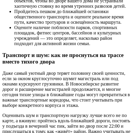
объектов, чтобы во дворе вашего дома не устраивали
хаотичную стоянку во время утренних развозов детей.
Пройдитесь пешком до ближайшей остановки
общественного транспорта и оцените реальное время
пути, качество тротуаров и освещённость маршрута.
Оцените наличие поблизости парков, спортивных
площадок, фитнес центров, бассейнов и культурных
учреждений — это определяет, насколько район
подходит для активной жизни семьи.
Транспорт и шум: как не проснуться на трассе
вместо тихого двора
Даже самый уютный двор теряет половину своей ценности,
если за окном круглосуточно шумит магистраль или под
окнами курсируют грузовики. В Новосибирске развитие
дорог и расширение магистралей продолжается, и многие
сегодня тихие улицы в ближайшие годы могут превратиться в
важные транспортные коридоры, что стоит учитывать при
выборе конкретного корпуса и этажа.
Оценивать шум и транспортную нагрузку лучше всего не по
карте, а вживую: пройтись вдоль ближайшей дороги, постоять
у подъезда в вечерний час пик, зайти во двор после 22:00 и
прислушаться к тому, как «живёт» район. Важно учитывать не