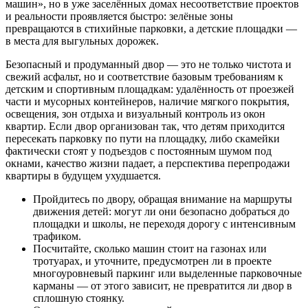
машин», но в уже заселённых домах несоответствие проектов
и реальности проявляется быстро: зелёные зоны
превращаются в стихийные парковки, а детские площадки —
в места для выгульных дорожек.
Безопасный и продуманный двор — это не только чистота и
свежий асфальт, но и соответствие базовым требованиям к
детским и спортивным площадкам: удалённость от проезжей
части и мусорных контейнеров, наличие мягкого покрытия,
освещения, зон отдыха и визуальный контроль из окон
квартир. Если двор организован так, что детям приходится
пересекать парковку по пути на площадку, либо скамейки
фактически стоят у подъездов с постоянным шумом под
окнами, качество жизни падает, а перспектива перепродажи
квартиры в будущем ухудшается.
Пройдитесь по двору, обращая внимание на маршруты
движения детей: могут ли они безопасно добраться до
площадки и школы, не переходя дорогу с интенсивным
трафиком.
Посчитайте, сколько машин стоит на газонах или
тротуарах, и уточните, предусмотрен ли в проекте
многоуровневый паркинг или выделенные парковочные
карманы — от этого зависит, не превратится ли двор в
сплошную стоянку.