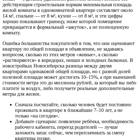
действующим строительным нормам минимальная площадь
жилой комнаты в однокомнатной квартире составляет около
14 м², спальни — от 8 м², кухни — от 8 м², и эти цифры
хорошо показывают границу, ниже которой помещение
превращается в формальный «закуток», а не полноценную
комнату.
Ошибка большинства покупателей в том, что они оценивают
квартиру по общей площади в объявлении, не задаваясь
вопросом, сколько из этих метров «живые», а сколько
«растворяются» в коридорах, нишах и холодных балконах. В
новостройках Новосибирска разница между двумя
квартирами одинаковой общей площади, но с разной долей
полезной площади может достигать 10–15%, а при нынешней
стоимости метра это до миллиона рублей, за который вы либо
платите за воздух, либо получаете реальные дополнительные
метры для жизни.
Сначала посчитайте, сколько человек будет постоянно
проживать в квартире в ближайшие 7–10 лет, а не
только «на сегодня».
Добавьте сценарии: появление ребёнка, необходимость
рабочего кабинета, переезд родителей — лучше
заложить запас сейчас, чем переплачивать за смену
квартиры позже.