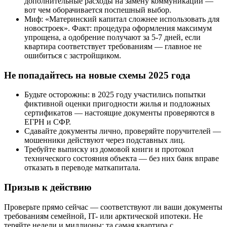
дополнительные расходы на замену коммуникаций —
вот чем оборачивается поспешный выбор.
Миф: «Материнский капитал сложнее использовать для
новостроек». Факт: процедура оформления максимум
упрощена, а одобрение получают за 5-7 дней, если
квартира соответствует требованиям — главное не
ошибиться с застройщиком.
Не попадайтесь на новые схемы 2025 года
Будьте осторожны: в 2025 году участились попытки
фиктивной оценки пригодности жилья и подложных
сертификатов — настоящие документы проверяются в
ЕГРН и СФР.
Сдавайте документы лично, проверяйте поручителей —
мошенники действуют через подставных лиц.
Требуйте выписку из домовой книги и протокол
технического состояния объекта — без них банк вправе
отказать в переводе маткапитала.
Призыв к действию
Проверьте прямо сейчас — соответствуют ли ваши документы
требованиям семейной, IT- или арктической ипотеки. Не
теряйте недели и миллионы: та самая квартира с