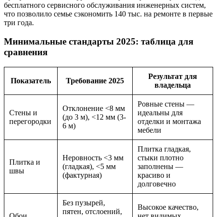
бесплатного сервисного обслуживания инженерных систем,
что позволило семье сэкономить 140 тыс. на ремонте в первые
три года.
Минимальные стандарты 2025: таблица для
сравнения
Результат для
Показатель
Требование 2025
владельца
Ровные стены —
Отклонение <8 мм
Стены и
идеальны для
(до 3 м), <12 мм (3-
перегородки
отделки и монтажа
6 м)
мебели
Плитка гладкая,
Неровность <3 мм
стыки плотно
Плитка и
(гладкая), <5 мм
заполнены —
швы
(фактурная)
красиво и
долговечно
Без пузырей,
Высокое качество,
пятен, отслоений,
Обои
нет видимых