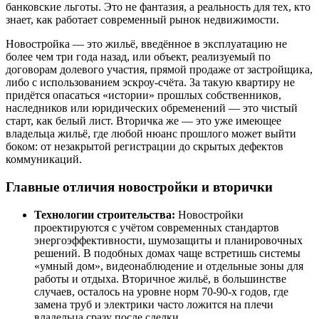
банковские льготы. Это не фантазия, а реальность для тех, кто
знает, как работает современный рынок недвижимости.
Новостройка — это жильё, введённое в эксплуатацию не
более чем три года назад, или объект, реализуемый по
договорам долевого участия, прямой продаже от застройщика,
либо с использованием эскроу-счёта. За такую квартиру не
придётся опасаться «истории» прошлых собственников,
наследников или юридических обременений — это чистый
старт, как белый лист. Вторичка же — это уже имеющее
владельца жильё, где любой нюанс прошлого может выйти
боком: от незакрытой регистрации до скрытых дефектов
коммуникаций.
Главные отличия новостройки и вторички
Технологии строительства:
Новостройки
проектируются с учётом современных стандартов
энергоэффективности, шумозащиты и планировочных
решений. В подобных домах чаще встретишь системы
«умный дом», видеонаблюдение и отдельные зоны для
работы и отдыха. Вторичное жильё, в большинстве
случаев, осталось на уровне норм 70-90-х годов, где
замена труб и электрики часто ложится на плечи
владельца сразу после сделки.