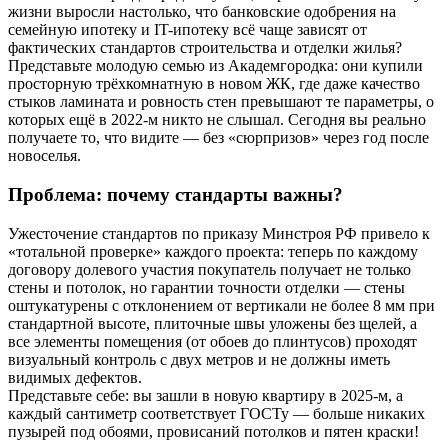
жизни выросли настолько, что банковские одобрения на
семейную ипотеку и IT-ипотеку всё чаще зависят от
фактических стандартов строительства и отделки жилья?
Представьте молодую семью из Академгородка: они купили
просторную трёхкомнатную в новом ЖК, где даже качество
стыков ламината и ровность стен превышают те параметры, о
которых ещё в 2022-м никто не слышал. Сегодня вы реально
получаете то, что видите — без «сюрпризов» через год после
новоселья.
Проблема: почему стандарты важны?
Ужесточение стандартов по приказу Минстроя РФ привело к
«тотальной проверке» каждого проекта: теперь по каждому
договору долевого участия покупатель получает не только
стены и потолок, но гарантии точности отделки — стены
оштукатурены с отклонением от вертикали не более 8 мм при
стандартной высоте, плиточные швы уложены без щелей, а
все элементы помещения (от обоев до плинтусов) проходят
визуальный контроль с двух метров и не должны иметь
видимых дефектов.
Представьте себе: вы зашли в новую квартиру в 2025-м, а
каждый сантиметр соответствует ГОСТу — больше никаких
пузырей под обоями, провисаний потолков и пятен краски!