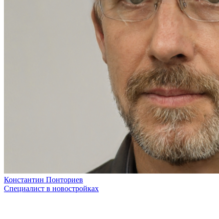
Константин Понториев
Специалист в новостройках