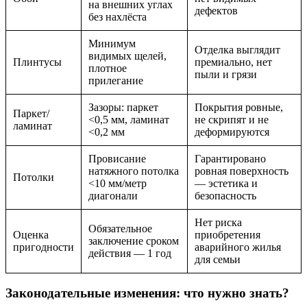
на внешних углах
дефектов
без нахлёста
Минимум
Отделка выглядит
видимых щелей,
Плинтусы
премиально, нет
плотное
пыли и грязи
прилегание
Зазоры: паркет
Покрытия ровные,
Паркет/
<0,5 мм, ламинат
не скрипят и не
ламинат
<0,2 мм
деформируются
Провисание
Гарантировано
натяжного потолка
ровная поверхность
Потолки
<10 мм/метр
— эстетика и
диагонали
безопасность
Нет риска
Обязательное
Оценка
приобретения
заключение сроком
пригодности
аварийного жилья
действия — 1 год
для семьи
Законодательные изменения: что нужно знать?