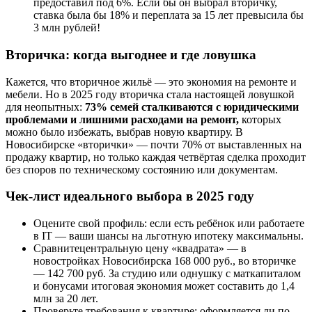
предоставил под 6%. Если бы он выбрал вторичку,
ставка была бы 18% и переплата за 15 лет превысила бы
3 млн рублей!
Вторичка: когда выгоднее и где ловушка
Кажется, что вторичное жильё — это экономия на ремонте и
мебели. Но в 2025 году вторичка стала настоящей ловушкой
для неопытных:
73% семей сталкиваются с юридическими
проблемами и лишними расходами на ремонт,
которых
можно было избежать, выбрав новую квартиру. В
Новосибирске «вторички» — почти 70% от выставленных на
продажу квартир, но только каждая четвёртая сделка проходит
без споров по техническому состоянию или документам.
Чек-лист идеального выбора в 2025 году
Оцените свой профиль: если есть ребёнок или работаете
в IT — ваши шансы на льготную ипотеку максимальны.
Сравнитецентральную цену «квадрата» — в
новостройках Новосибирска 168 000 руб., во вторичке
— 142 700 руб. За студию или однушку с маткапиталом
и бонусами итоговая экономия может составить до 1,4
млн за 20 лет.
Проверьте требования к квартире: оформляется ли по