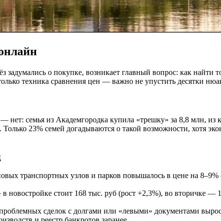
онлайн
з задумались о покупке, возникает главный вопрос: как найти т
только техника сравнения цен — важно не упустить десятки нюанс
и — нет: семья из Академгородка купила «трешку» за 8,8 млн, из 
 Только 23% семей догадываются о такой возможности, хотя эк
д
овых транспортных узлов и парков повышалось в цене на 8–9% с
 в новостройке стоит 168 тыс. руб (рост +2,3%), во вторичке — 1
 проблемных сделок с долгами или «левыми» документами выросл
изводств и реестр банкротов заранее.