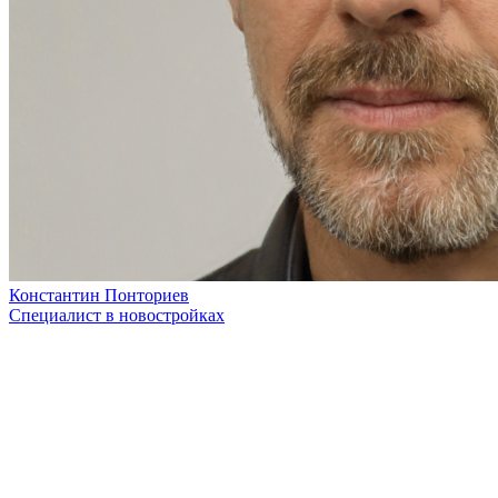
Константин Понториев
Специалист в новостройках