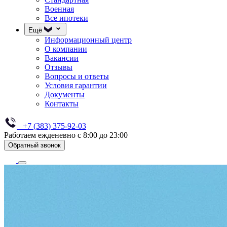
Военная
Все ипотеки
Ещё
Информационный центр
О компании
Вакансии
Отзывы
Вопросы и ответы
Условия гарантии
Документы
Контакты
+7 (383) 375-92-03
Работаем ежденевно с 8:00 до 23:00
Обратный звонок