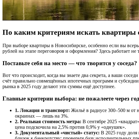
По каким критериям искать квартиры 
При выборе квартиры в Новосибирске, особенно если вы всерьё
рублей на этапе переговоров и оформления? Здесь работает не 
Поставьте себя на место — что творится у соседа?
Вот что происходит, когда вы знаете два секрета, а ваши сосед
счёт правильно совмещённых ипотечных программ и субсидии.
рынка в 2025 году делают эти суммы ещё доступнее.
Главные критерии выбора: не пожалеете через го
1. Локация и транспорт:
Жильё в радиусе 300–500 м от н
окраинах — лишь на 3%.
2. Реальная стоимость метра:
В сентябре 2025 «квадрат»
цена подскочила на 2,5% против 0,9% у «однушек».
3. Документальный «чистый» статус:
В 2025 году доля
близок к банкротству: проверьте базу исполнительных про