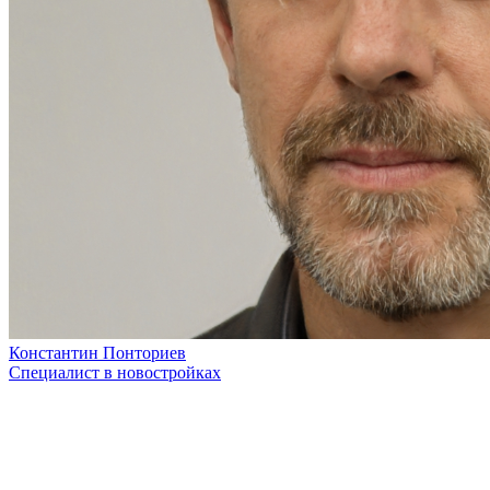
Константин Понториев
Специалист в новостройках