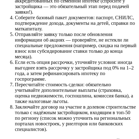
аккредитованных по семейной ипотеке (спросите у
застройщика — это обязательный этап перед подачей
заявки!).
Соберите базовый пакет документов: паспорт, СНИЛС,
подтверждение дохода, документы на детей, справки по
маткапиталу.
Отправляйте заявку только после обновления
информации об акциях — проверяйте, не истекли ли
специальные предложения (например, скидка на первый
взнос или субсидирование ставки только до конца
месяца).
Если есть опция рассрочки, уточняйте условия: иногда
выгоднее взять рассрочку у застройщика под 0% на 1–2
года, а затем рефинансировать ипотеку по
госпрограмме.
Пересчитайте стоимость сделки: обязательно
учитывайте дополнительные выплаты (страховка,
оценка недвижимости, госпошлина, комиссия банка), а
также налоговые льготы.
Заключайте договор на участие в долевом строительстве
только с надёжным застройщиком, входящим в топ-50
по региону (список можно уточнить на региональных
порталах новостроек, у риелторов или банковских
специалистов).