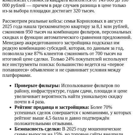
000 рублей — причем в ряде случаев разница в цене только
из-за выбора площадки достигает 320 тысяч.
Рассмотрим реальные кейсы: семья Корниловых в августе
2025 года нашла трехкомнатную квартиру за 8,1 млн рублей,
сэкономив 950 тысяч на комбинации фильтров, персональных
скидках и функции автоматического сравнения предложений.
Менеджер аккредитованного застройщика подсказал им
редкую комбинацию субсидий, которая, по данным за год,
позволила уже 87% клиентов сэкономить от 700 тысяч на
итоговой цене сделки. Только 24% покупателей используют
все инструменты поиска: большинство ведется на «первое
попавшееся» объявление и не сравнивает условия между
платформами.
Проверьте фильтры:
Использование фильтров по
району, инфраструктуре, годам сдачи, площади и цене
увеличивает вероятность найти уникальную скидку
почти в 4 раза.
Рейтинг продавца и застройщика:
Более 70%
успешных сделок совершается с компаниями, у которых
рейтинг выше 4,5 балла и давно подтверждён
положительными отзывами.
Безопасность сделки:
В 2025 году мошеннические
схемы выросли на 15%, но топовые сайты внедрили