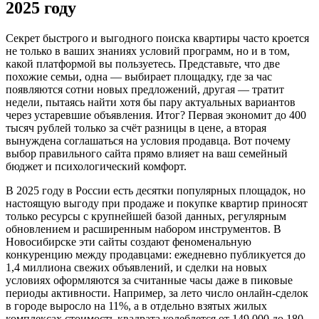
2025 году
Секрет быстрого и выгодного поиска квартиры часто кроется
не только в ваших знаниях условий программ, но и в том,
какой платформой вы пользуетесь. Представьте, что две
похожие семьи, одна — выбирает площадку, где за час
появляются сотни новых предложений, другая — тратит
недели, пытаясь найти хотя бы пару актуальных вариантов
через устаревшие объявления. Итог? Первая экономит до 400
тысяч рублей только за счёт разницы в цене, а вторая
вынуждена соглашаться на условия продавца. Вот почему
выбор правильного сайта прямо влияет на ваш семейный
бюджет и психологический комфорт.
В 2025 году в России есть десятки популярных площадок, но
настоящую выгоду при продаже и покупке квартир приносят
только ресурсы с крупнейшей базой данных, регулярным
обновлением и расширенным набором инструментов. В
Новосибирске эти сайты создают феноменальную
конкуренцию между продавцами: ежедневно публикуется до
1,4 миллиона свежих объявлений, и сделки на новых
условиях оформляются за считанные часы даже в пиковые
периоды активности. Например, за лето число онлайн-сделок
в городе выросло на 11%, а в отдельно взятых жилых
комплексах стоимость квадрата колеблется от 149 000 до 180