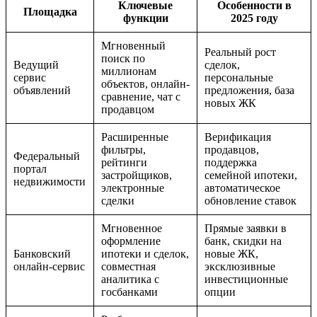
Ключевые
Особенности в
Площадка
функции
2025 году
Мгновенный
Реальный рост
поиск по
Ведущий
сделок,
миллионам
сервис
персональные
объектов, онлайн-
объявлений
предложения, база
сравнение, чат с
новых ЖК
продавцом
Расширенные
Верификация
фильтры,
продавцов,
Федеральный
рейтинги
поддержка
портал
застройщиков,
семейной ипотеки,
недвижимости
электронные
автоматическое
сделки
обновление ставок
Мгновенное
Прямые заявки в
оформление
банк, скидки на
Банковский
ипотеки и сделок,
новые ЖК,
онлайн-сервис
совместная
эксклюзивные
аналитика с
инвестиционные
госбанками
опции