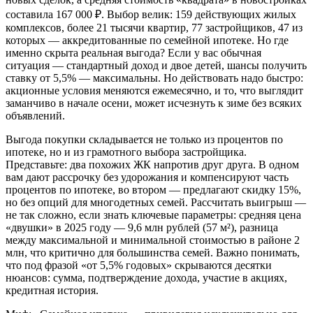
составила 167 000 ₽. Выбор велик: 159 действующих жилых
комплексов, более 21 тысячи квартир, 77 застройщиков, 47 из
которых — аккредитованные по семейной ипотеке. Но где
именно скрыта реальная выгода? Если у вас обычная
ситуация — стандартный доход и двое детей, шансы получить
ставку от 5,5% — максимальны. Но действовать надо быстро:
акционные условия меняются ежемесячно, и то, что выглядит
заманчиво в начале осени, может исчезнуть к зиме без всяких
объявлений.
Выгода покупки складывается не только из процентов по
ипотеке, но и из грамотного выбора застройщика.
Представьте: два похожих ЖК напротив друг друга. В одном
вам дают рассрочку без удорожания и компенсируют часть
процентов по ипотеке, во втором — предлагают скидку 15%,
но без опций для многодетных семей. Рассчитать выигрыш —
не так сложно, если знать ключевые параметры: средняя цена
«двушки» в 2025 году — 9,6 млн рублей (57 м²), разница
между максимальной и минимальной стоимостью в районе 2
млн, что критично для большинства семей. Важно понимать,
что под фразой «от 5,5% годовых» скрываются десятки
нюансов: сумма, подтверждение дохода, участие в акциях,
кредитная история.