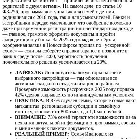
Миф: «Семейная ипотека — привилегия исключительно для
родителей с двумя детьми». На самом деле, по статье 10
ФЗ-256, программа доступна как для семей с детьми,
родившимися с 2018 года, так и для усыновителей. Банки и
застройщики нередко умалчивают, что одобрение возможно
даже при временной регистрации или нестандартном доходе
— главное, грамотно оформить документы и пройти
аккредитацию у банка. За 2025 год каждая четвёртая
одобренная заявка в Новосибирске прошла по «ускоренной
схеме» — если вы соберёте справки заранее и позвоните в
банк в среду после 14:00, вероятность получения
положительного решения увеличивается на 23%.
ЛАЙФХАК:
Используйте калькуляторы на сайте
выбранного застройщика — там обновлены все
активные скидки и есть детализация по районам.
Проверьте возможность рассрочки: в 2025 году порядка
42% сделок закрывается по индивидуальным условиям.
ПРАКТИКА:
В 87% случаев семьи, которые совмещают
маткапитал, региональные субсидии и семейную
ипотеку, экономят от 800 тысяч до 1,1 млн рублей.
ВНИМАНИЕ:
73% семей теряют эти возможности из-за
нехватки актуальной информации о программах, сроках
и минимальных пакетах документов.
РЕАЛЬНЫЙ ПРИМЕР:
Семья Ивановых из