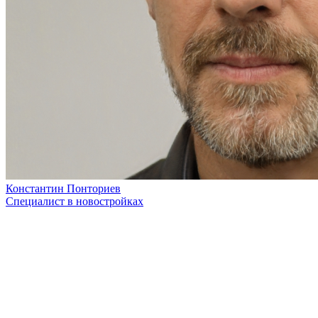
Константин Понториев
Специалист в новостройках