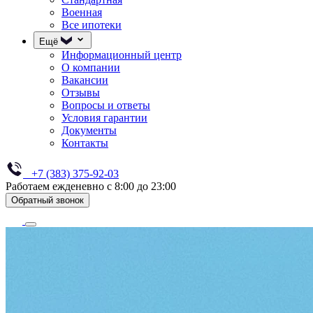
Военная
Все ипотеки
Ещё
Информационный центр
О компании
Вакансии
Отзывы
Вопросы и ответы
Условия гарантии
Документы
Контакты
+7 (383) 375-92-03
Работаем ежденевно с 8:00 до 23:00
Обратный звонок