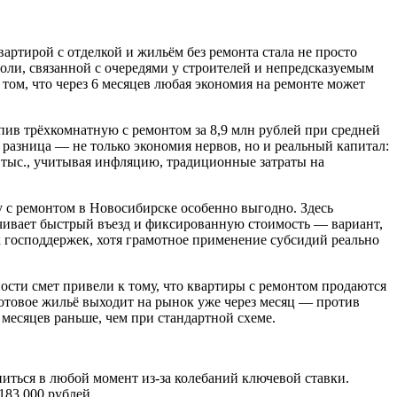
артирой с отделкой и жильём без ремонта стала не просто
оли, связанной с очередями у строителей и непредсказуемым
том, что через 6 месяцев любая экономия на ремонте может
упив трёхкомнатную с ремонтом за 8,9 млн рублей при средней
 разница — не только экономия нервов, но и реальный капитал:
00 тыс., учитывая инфляцию, традиционные затраты на
 с ремонтом в Новосибирске особенно выгодно. Здесь
чивает быстрый въезд и фиксированную стоимость — вариант,
 господдержек, хотя грамотное применение субсидий реально
сти смет привели к тому, что квартиры с ремонтом продаются
готовое жильё выходит на рынок уже через месяц — против
 месяцев раньше, чем при стандартной схеме.
иться в любой момент из-за колебаний ключевой ставки.
183 000 рублей.