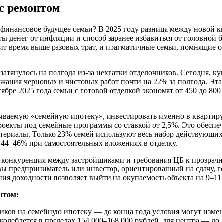
с ремонтом
 финансовое будущее семьи? В 2025 году разница между новой кв
 денег от инфляции и способ заранее избавиться от головной б
ит время выше разовых трат, и прагматичные семьи, помнящие о 
затянулось на полгода из-за нехватки отделочников. Сегодня, к
ожания черновых и чистовых работ почти на 22% за полгода. Эта
тябре 2025 года семьи с готовой отделкой экономят от 450 до 8
ваемую «семейную ипотеку», инвестировать именно в квартиру
оекты под семейные программы со ставкой от 2,5%. Это обеспе
териалы. Только 23% семей используют весь набор действующих
 44–46% при самостоятельных вложениях в отделку.
 конкуренция между застройщиками и требования ЦБ к прозрачно
 вы предприниматель или инвестор, ориентированный на сдачу, 
ния доходности позволяет выйти на окупаемость объекта на 9–11
нтом:
ков на семейную ипотеку — до конца года условия могут измен
леблется в пределах 154 000–168 000 рублей, для центра — до 