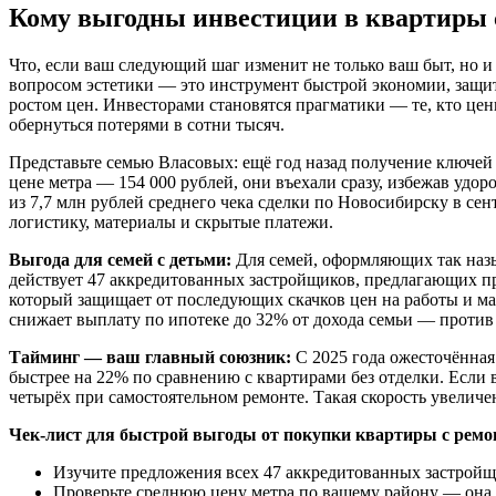
Кому выгодны инвестиции в квартиры 
Что, если ваш следующий шаг изменит не только ваш быт, но и
вопросом эстетики — это инструмент быстрой экономии, защиты
ростом цен. Инвесторами становятся прагматики — те, кто цен
обернуться потерями в сотни тысяч.
Представьте семью Власовых: ещё год назад получение ключей 
цене метра — 154 000 рублей, они въехали сразу, избежав удор
из 7,7 млн рублей среднего чека сделки по Новосибирску в сен
логистику, материалы и скрытые платежи.
Выгода для семей с детьми:
Для семей, оформляющих так назы
действует 47 аккредитованных застройщиков, предлагающих пр
который защищает от последующих скачков цен на работы и ма
снижает выплату по ипотеке до 32% от дохода семьи — против
Тайминг — ваш главный союзник:
С 2025 года ожесточённая
быстрее на 22% по сравнению с квартирами без отделки. Если
четырёх при самостоятельном ремонте. Такая скорость увеличе
Чек-лист для быстрой выгоды от покупки квартиры с ремо
Изучите предложения всех 47 аккредитованных застройщи
Проверьте среднюю цену метра по вашему району — она ко