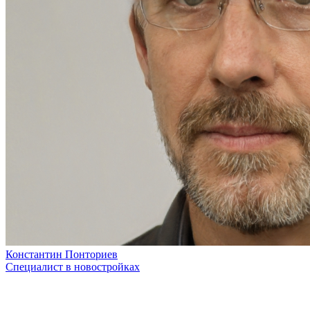
Константин Понториев
Специалист в новостройках