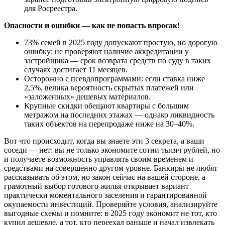
для Росреестра.
Опасности и ошибки — как не попасть впросак!
73% семей в 2025 году допускают простую, но дорогую
ошибку: не проверяют наличие аккредитации у
застройщика — срок возврата средств по суду в таких
случаях достигает 11 месяцев.
Осторожно с псевдопрограммами: если ставка ниже
2,5%, велика вероятность скрытых платежей или
«заложенных» дешевых материалов.
Крупные скидки обещают квартиры с большим
метражом на последних этажах — однако ликвидность
таких объектов на перепродаже ниже на 30–40%.
Вот что происходит, когда вы знаете эти 3 секрета, а ваши
соседи — нет: вы не только экономите сотни тысяч рублей, но
и получаете возможность управлять своим временем и
средствами на совершенно другом уровне. Банкиры не любят
рассказывать об этом, но закон сейчас на вашей стороне, а
грамотный выбор готового жилья открывает вариант
практически моментального заселения и гарантированной
окупаемости инвестиций. Проверяйте условия, анализируйте
выгодные схемы и помните: в 2025 году экономит не тот, кто
купил дешевле, а тот, кто переехал раньше и начал извлекать