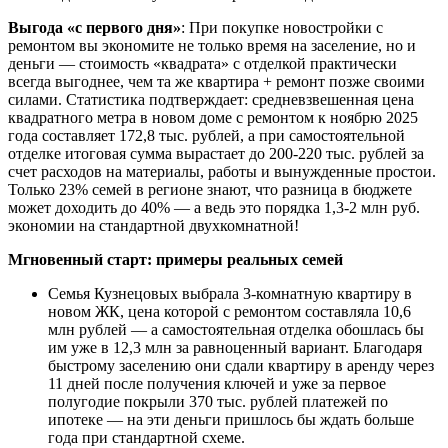
Выгода «с первого дня»
: При покупке новостройки с
ремонтом вы экономите не только время на заселение, но и
деньги — стоимость «квадрата» с отделкой практически
всегда выгоднее, чем та же квартира + ремонт позже своими
силами. Статистика подтверждает: средневзвешенная цена
квадратного метра в новом доме с ремонтом к ноябрю 2025
года составляет 172,8 тыс. рублей, а при самостоятельной
отделке итоговая сумма вырастает до 200-220 тыс. рублей за
счет расходов на материалы, работы и вынужденные простои.
Только 23% семей в регионе знают, что разница в бюджете
может доходить до 40% — а ведь это порядка 1,3-2 млн руб.
экономии на стандартной двухкомнатной!
Мгновенный старт: примеры реальных семей
Семья Кузнецовых выбрала 3-комнатную квартиру в
новом ЖК, цена которой с ремонтом составляла 10,6
млн рублей — а самостоятельная отделка обошлась бы
им уже в 12,3 млн за равноценный вариант. Благодаря
быстрому заселению они сдали квартиру в аренду через
11 дней после получения ключей и уже за первое
полугодие покрыли 370 тыс. рублей платежей по
ипотеке — на эти деньги пришлось бы ждать больше
года при стандартной схеме.