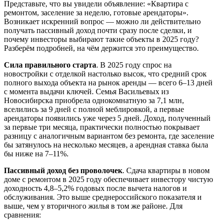
Представьте, что вы увидели объявление: «Квартира с
ремонтом, заселение за неделю, готовые арендаторы».
Возникает искренний вопрос — можно ли действительно
получать пассивный доход почти сразу после сделки, и
почему инвесторы выбирают такие объекты в 2025 году?
Разберём подробней, на чём держится это преимущество.
Сила правильного старта
. В 2025 году спрос на
новостройки с отделкой настолько высок, что средний срок
полного выхода объекта на рынок аренды — всего 6–13 дней
с момента выдачи ключей. Семья Васильевых из
Новосибирска приобрела однокомнатную за 7,1 млн,
вселились за 9 дней с полной меблировкой, а первые
арендаторы появились уже через 5 дней. Доход, полученный
за первые три месяца, практически полностью покрывает
разницу с аналогичным вариантом без ремонта, где заселение
бы затянулось на несколько месяцев, а арендная ставка была
бы ниже на 7–11%.
Пассивный доход без проволочек
. Сдача квартиры в новом
доме с ремонтом в 2025 году обеспечивает инвестору чистую
доходность 4,8–5,2% годовых после вычета налогов и
обслуживания. Это выше среднероссийского показателя и
выше, чем у вторичного жилья в том же районе. Для
сравнения: