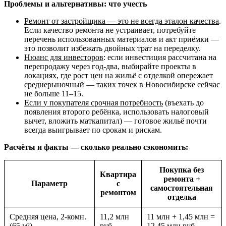
Проблемы и альтернативы: что учесть
Ремонт от застройщика — это не всегда эталон качества
.
Если качество ремонта не устраивает, потребуйте
перечень использованных материалов и акт приёмки —
это позволит избежать двойных трат на переделку.
Нюанс для инвесторов
: если инвестиция рассчитана на
перепродажу через год-два, выбирайте проекты в
локациях, где рост цен на жильё с отделкой опережает
среднерыночный — таких точек в Новосибирске сейчас
не больше 11–15.
Если у покупателя срочная потребность
(въехать до
появления второго ребёнка, использовать налоговый
вычет, вложить маткапитал) — готовое жильё почти
всегда выигрывает по срокам и рискам.
Расчёты и факты — сколько реально сэкономить:
Покупка без
Квартира
ремонта +
Параметр
с
самостоятельная
ремонтом
отделка
Средняя цена, 2-комн.
11,2 млн
11 млн + 1,45 млн =
(65 м²)
руб.
12,45 млн руб.