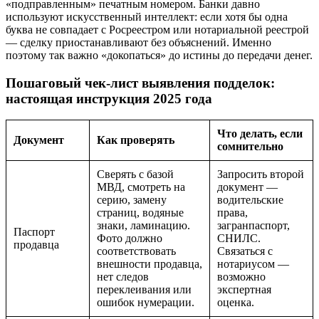
«подправленным» печатным номером. Банки давно
используют искусственный интеллект: если хотя бы одна
буква не совпадает с Росреестром или нотариальной реестрой
— сделку приостанавливают без объяснений. Именно
поэтому так важно «докопаться» до истины до передачи денег.
Пошаговый чек-лист выявления подделок:
настоящая инструкция 2025 года
Что делать, если
Документ
Как проверять
сомнительно
Сверять с базой
Запросить второй
МВД, смотреть на
документ —
серию, замену
водительские
страниц, водяные
права,
знаки, ламинацию.
загранпаспорт,
Паспорт
Фото должно
СНИЛС.
продавца
соответствовать
Связаться с
внешности продавца,
нотариусом —
нет следов
возможно
переклеивания или
экспертная
ошибок нумерации.
оценка.