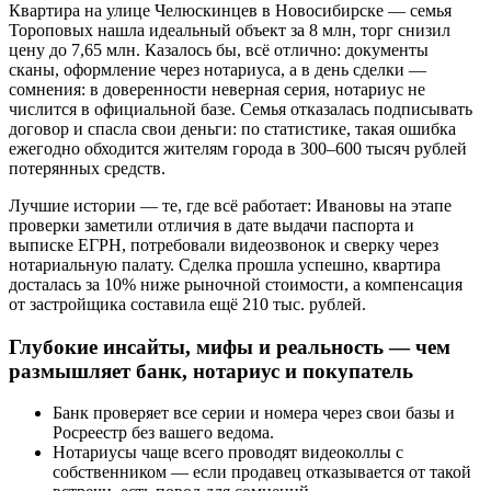
Квартира на улице Челюскинцев в Новосибирске — семья
Тороповых нашла идеальный объект за 8 млн, торг снизил
цену до 7,65 млн. Казалось бы, всё отлично: документы
сканы, оформление через нотариуса, а в день сделки —
сомнения: в доверенности неверная серия, нотариус не
числится в официальной базе. Семья отказалась подписывать
договор и спасла свои деньги: по статистике, такая ошибка
ежегодно обходится жителям города в 300–600 тысяч рублей
потерянных средств.
Лучшие истории — те, где всё работает: Ивановы на этапе
проверки заметили отличия в дате выдачи паспорта и
выписке ЕГРН, потребовали видеозвонок и сверку через
нотариальную палату. Сделка прошла успешно, квартира
досталась за 10% ниже рыночной стоимости, а компенсация
от застройщика составила ещё 210 тыс. рублей.
Глубокие инсайты, мифы и реальность — чем
размышляет банк, нотариус и покупатель
Банк проверяет все серии и номера через свои базы и
Росреестр без вашего ведома.
Нотариусы чаще всего проводят видеоколлы с
собственником — если продавец отказывается от такой