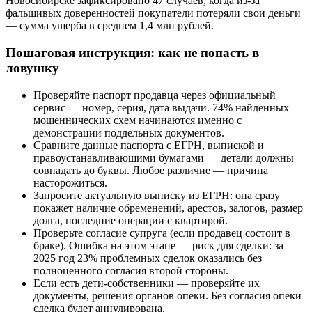
Новосибирске зафиксировано 47 случаев, когда из-за
фальшивых доверенностей покупатели потеряли свои деньги
— сумма ущерба в среднем 1,4 млн рублей.
Пошаговая инструкция: как не попасть в
ловушку
Проверяйте паспорт продавца через официальный
сервис — номер, серия, дата выдачи. 74% найденных
мошеннических схем начинаются именно с
демонстрации поддельных документов.
Сравните данные паспорта с ЕГРН, выпиской и
правоустанавливающими бумагами — детали должны
совпадать до буквы. Любое различие — причина
насторожиться.
Запросите актуальную выписку из ЕГРН: она сразу
покажет наличие обременений, арестов, залогов, размер
долга, последние операции с квартирой.
Проверьте согласие супруга (если продавец состоит в
браке). Ошибка на этом этапе — риск для сделки: за
2025 год 23% проблемных сделок оказались без
полноценного согласия второй стороны.
Если есть дети-собственники — проверяйте их
документы, решения органов опеки. Без согласия опеки
сделка будет аннулирована.