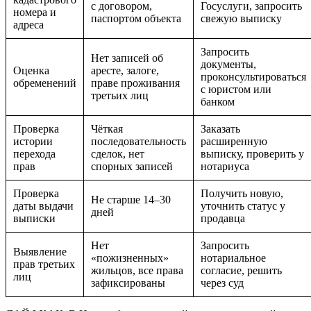
с договором,
Госуслуги, запросить
номера и
паспортом объекта
свежую выписку
адреса
Запросить
Нет записей об
документы,
Оценка
аресте, залоге,
проконсультироваться
обременений
праве проживания
с юристом или
третьих лиц
банком
Проверка
Чёткая
Заказать
истории
последовательность
расширенную
перехода
сделок, нет
выписку, проверить у
прав
спорных записей
нотариуса
Проверка
Получить новую,
Не старше 14–30
даты выдачи
уточнить статус у
дней
выписки
продавца
Нет
Запросить
Выявление
«пожизненных»
нотариальное
прав третьих
жильцов, все права
согласие, решить
лиц
зафиксированы
через суд