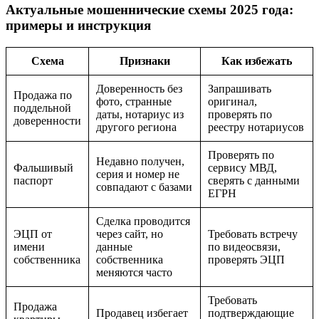
Актуальные мошеннические схемы 2025 года:
примеры и инструкция
Схема
Признаки
Как избежать
Доверенность без
Запрашивать
Продажа по
фото, странные
оригинал,
поддельной
даты, нотариус из
проверять по
доверенности
другого региона
реестру нотариусов
Проверять по
Недавно получен,
Фальшивый
сервису МВД,
серия и номер не
паспорт
сверять с данными
совпадают с базами
ЕГРН
Сделка проводится
ЭЦП от
через сайт, но
Требовать встречу
имени
данные
по видеосвязи,
собственника
собственника
проверять ЭЦП
меняются часто
Требовать
Продажа
Продавец избегает
подтверждающие