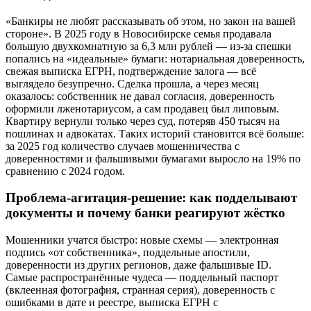
«Банкиры не любят рассказывать об этом, но закон на вашей
стороне». В 2025 году в Новосибирске семья продавала
большую двухкомнатную за 6,3 млн рублей — из-за спешки
попались на «идеальные» бумаги: нотариальная доверенность,
свежая выписка ЕГРН, подтверждение залога — всё
выглядело безупречно. Сделка прошла, а через месяц
оказалось: собственник не давал согласия, доверенность
оформили лженотариусом, а сам продавец был липовым.
Квартиру вернули только через суд, потеряв 450 тысяч на
пошлинах и адвокатах. Таких историй становится всё больше:
за 2025 год количество случаев мошенничества с
доверенностями и фальшивыми бумагами выросло на 19% по
сравнению с 2024 годом.
Проблема-агитация-решение: как подделывают
документы и почему банки реагируют жёстко
Мошенники учатся быстро: новые схемы — электронная
подпись «от собственника», поддельные апостили,
доверенности из других регионов, даже фальшивые ID.
Самые распространённые чудеса — поддельный паспорт
(вклеенная фотография, странная серия), доверенность с
ошибками в дате и реестре, выписка ЕГРН с