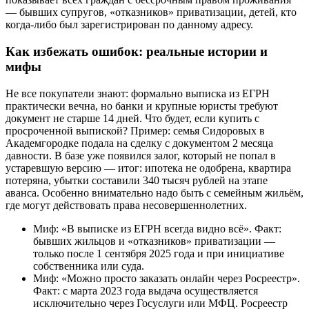
— бывших супругов, «отказников» приватизации, детей, кто
когда-либо был зарегистрирован по данному адресу.
Как избежать ошибок: реальные истории и
мифы
Не все покупатели знают: формально выписка из ЕГРН
практически вечна, но банки и крупные юристы требуют
документ не старше 14 дней. Что будет, если купить с
просроченной выпиской? Пример: семья Сидоровых в
Академгородке подала на сделку с документом 2 месяца
давности. В базе уже появился залог, который не попал в
устаревшую версию — итог: ипотека не одобрена, квартира
потеряна, убытки составили 340 тысяч рублей на этапе
аванса. Особенно внимательно надо быть с семейным жильём,
где могут действовать права несовершеннолетних.
Миф: «В выписке из ЕГРН всегда видно всё». Факт:
бывших жильцов и «отказников» приватизации —
только после 1 сентября 2025 года и при инициативе
собственника или суда.
Миф: «Можно просто заказать онлайн через Росреестр».
Факт: с марта 2023 года выдача осуществляется
исключительно через Госуслуги или МФЦ. Росреестр