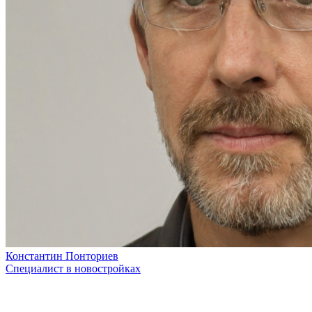
Константин Понториев
Специалист в новостройках