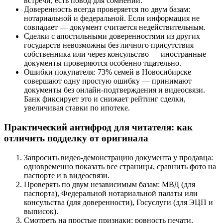
встречи, есть повод для сомнений.
Доверенность всегда проверяется по двум базам:
нотариальной и федеральной. Если информация не
совпадает — документ считается недействительным.
Сделки с апостильными доверенностями из других
государств невозможны без личного присутствия
собственника или через консульство — иностранные
документы проверяются особенно тщательно.
Ошибки покупателя: 73% семей в Новосибирске
совершают одну простую ошибку — принимают
документы без онлайн-подтверждения и видеосвязи.
Банк фиксирует это и снижает рейтинг сделки,
увеличивая ставки по ипотеке.
Практический антифрод для читателя: как
отличить подделку от оригинала
Запросить видео-демонстрацию документа у продавца:
одновременно показать все страницы, сравнить фото на
паспорте и в видеосвязи.
Проверять по двум независимым базам: МВД (для
паспорта), Федеральной нотариальной палаты или
консульства (для доверенности), Госуслуги (для ЭЦП и
выписок).
Смотреть на простые признаки: ровность печати,