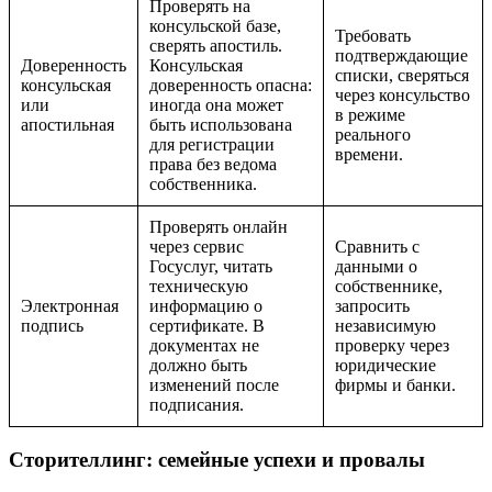
Проверять на
консульской базе,
Требовать
сверять апостиль.
подтверждающие
Доверенность
Консульская
списки, сверяться
консульская
доверенность опасна:
через консульство
или
иногда она может
в режиме
апостильная
быть использована
реального
для регистрации
времени.
права без ведома
собственника.
Проверять онлайн
через сервис
Сравнить с
Госуслуг, читать
данными о
техническую
собственнике,
Электронная
информацию о
запросить
подпись
сертификате. В
независимую
документах не
проверку через
должно быть
юридические
изменений после
фирмы и банки.
подписания.
Сторителлинг: семейные успехи и провалы