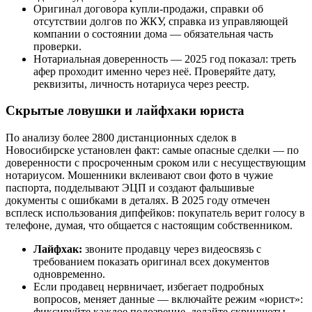
Оригинал договора купли-продажи, справки об
отсутствии долгов по ЖКУ, справка из управляющей
компании о состоянии дома — обязательная часть
проверки.
Нотариальная доверенность — 2025 год показал: треть
афер проходит именно через неё. Проверяйте дату,
реквизиты, личность нотариуса через реестр.
Скрытые ловушки и лайфхаки юриста
По анализу более 2800 дистанционных сделок в
Новосибирске установлен факт: самые опасные сделки — по
доверенности с просроченным сроком или с несуществующим
нотариусом. Мошенники вклеивают свои фото в чужие
паспорта, подделывают ЭЦП и создают фальшивые
документы с ошибками в деталях. В 2025 году отмечен
всплеск использования дипфейков: покупатель верит голосу в
телефоне, думая, что общается с настоящим собственником.
Лайфхак:
звоните продавцу через видеосвязь с
требованием показать оригинал всех документов
одновременно.
Если продавец нервничает, избегает подробных
вопросов, меняет данные — включайте режим «юрист»:
фиксируйте каждое подозрение, делайте скриншоты,