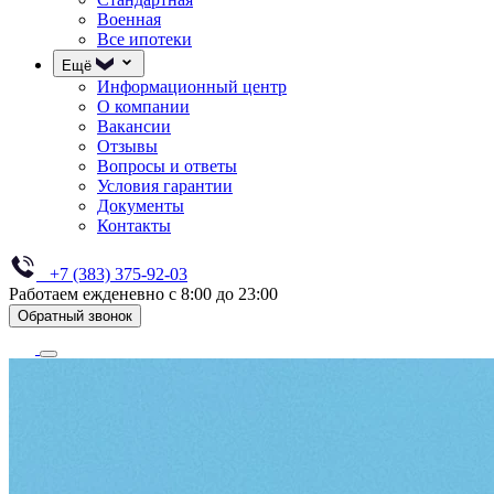
Военная
Все ипотеки
Ещё
Информационный центр
О компании
Вакансии
Отзывы
Вопросы и ответы
Условия гарантии
Документы
Контакты
+7 (383) 375-92-03
Работаем ежденевно с 8:00 до 23:00
Обратный звонок