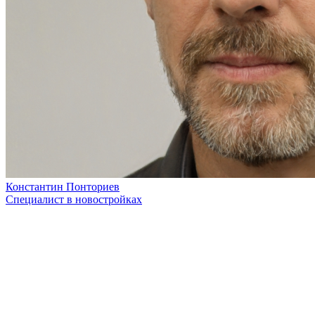
Константин Понториев
Специалист в новостройках