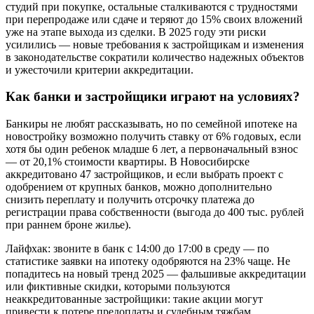
студий при покупке, остальные сталкиваются с трудностями
при перепродаже или сдаче и теряют до 15% своих вложений
уже на этапе выхода из сделки. В 2025 году эти риски
усилились — новые требования к застройщикам и изменения
в законодательстве сократили количество надежных объектов
и ужесточили критерии аккредитации.
Как банки и застройщики играют на условиях?
Банкиры не любят рассказывать, но по семейной ипотеке на
новостройку возможно получить ставку от 6% годовых, если
хотя бы один ребенок младше 6 лет, а первоначальный взнос
— от 20,1% стоимости квартиры. В Новосибирске
аккредитовано 47 застройщиков, и если выбрать проект с
одобрением от крупных банков, можно дополнительно
снизить переплату и получить отсрочку платежа до
регистрации права собственности (выгода до 400 тыс. рублей
при раннем броне жилье).
Лайфхак: звоните в банк с 14:00 до 17:00 в среду — по
статистике заявки на ипотеку одобряются на 23% чаще. Не
попадитесь на новый тренд 2025 — фальшивые аккредитации
или фиктивные скидки, которыми пользуются
неаккредитованные застройщики: такие акции могут
привести к потере предоплаты и судебным тяжбам.