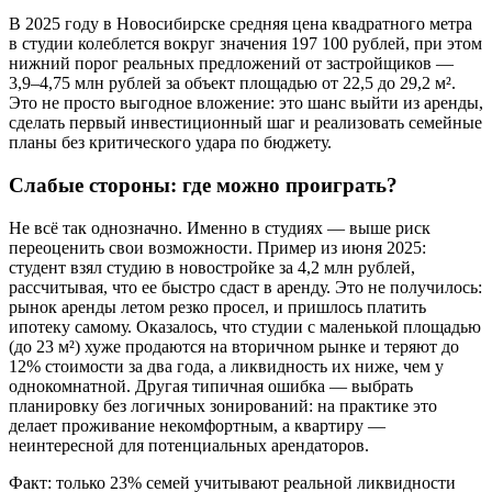
В 2025 году в Новосибирске средняя цена квадратного метра
в студии колеблется вокруг значения 197 100 рублей, при этом
нижний порог реальных предложений от застройщиков —
3,9–4,75 млн рублей за объект площадью от 22,5 до 29,2 м².
Это не просто выгодное вложение: это шанс выйти из аренды,
сделать первый инвестиционный шаг и реализовать семейные
планы без критического удара по бюджету.
Слабые стороны: где можно проиграть?
Не всё так однозначно. Именно в студиях — выше риск
переоценить свои возможности. Пример из июня 2025:
студент взял студию в новостройке за 4,2 млн рублей,
рассчитывая, что ее быстро сдаст в аренду. Это не получилось:
рынок аренды летом резко просел, и пришлось платить
ипотеку самому. Оказалось, что студии с маленькой площадью
(до 23 м²) хуже продаются на вторичном рынке и теряют до
12% стоимости за два года, а ликвидность их ниже, чем у
однокомнатной. Другая типичная ошибка — выбрать
планировку без логичных зонирований: на практике это
делает проживание некомфортным, а квартиру —
неинтересной для потенциальных арендаторов.
Факт: только 23% семей учитывают реальной ликвидности