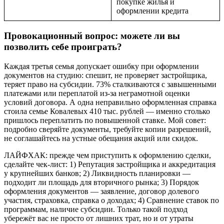
покупке жилья и
оформлении кредита
Провокационный вопрос: можете ли вы
позволить себе проиграть?
Каждая третья семья допускает ошибку при оформлении
документов на студию: спешит, не проверяет застройщика,
теряет право на субсидии. 73% сталкиваются с завышенными
платежами или переплатой из-за неграмотной оценки
условий договора. А одна неправильно оформленная справка
стоила семье Ковалевых 410 тыс. рублей — именно столько
пришлось переплатить по повышенной ставке. Мой совет:
подробно сверяйте документы, требуйте копии разрешений,
не соглашайтесь на устные обещания акций или скидок.
ЛАЙФХАК: прежде чем приступить к оформлению сделки,
сделайте чек-лист: 1) Репутация застройщика и аккредитация
у крупнейших банков; 2) Ликвидность планировки —
подходит ли площадь для вторичного рынка; 3) Порядок
оформления документов — заявление, договор долевого
участия, страховка, справка о доходах; 4) Сравнение ставок по
программам, наличие субсидии. Только такой подход
убережёт вас не просто от лишних трат, но и от утраты