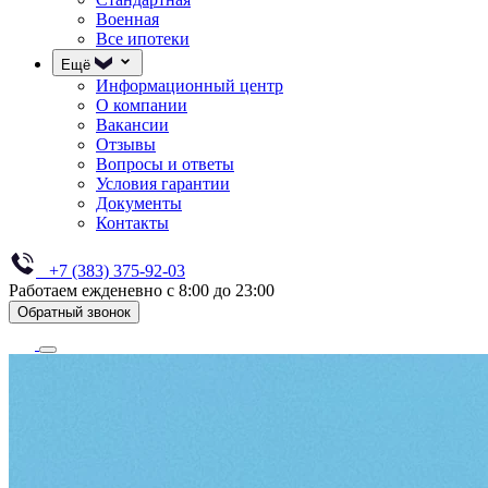
Военная
Все ипотеки
Ещё
Информационный центр
О компании
Вакансии
Отзывы
Вопросы и ответы
Условия гарантии
Документы
Контакты
+7 (383) 375-92-03
Работаем ежденевно с 8:00 до 23:00
Обратный звонок