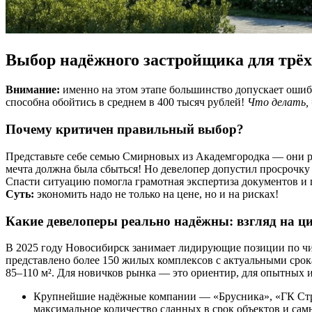
Выбор надёжного застройщика для трё
Внимание:
именно на этом этапе большинство допускает ошибк
способна обойтись в среднем в 400 тысяч рублей!
Что делать, 
Почему критичен правильный выбор?
Представьте себе семью Смирновых из Академгородка — они раб
мечта должна была сбыться! Но девелопер допустил просрочку с
Спасти ситуацию помогла грамотная экспертиза документов и п
Суть:
экономить надо не только на цене, но и на рисках!
Какие девелоперы реально надёжны: взгляд на 
В 2025 году Новосибирск занимает лидирующие позиции по чис
представлено более 150 жилых комплексов с актуальными срока
85–110 м². Для новичков рынка — это ориентир, для опытных 
Крупнейшие надёжные компании — «Брусника», «ГК Стра
максимальное количество сданных в срок объектов и сам