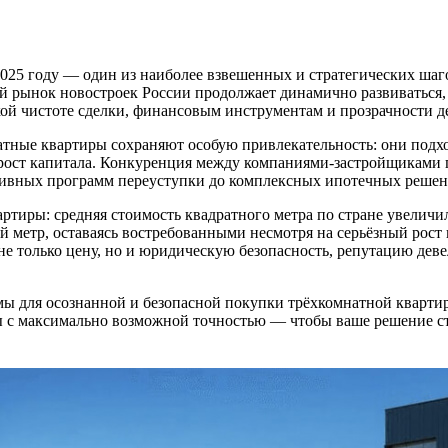
25 году — один из наиболее взвешенных и стратегических шагов
 рынок новостроек России продолжает динамично развиваться, 
ой чистоте сделки, финансовым инструментам и прозрачности д
ные квартиры сохраняют особую привлекательность: они подходят
рост капитала. Конкуренция между компаниями-застройщиками п
ивных программ переуступки до комплексных ипотечных решени
ртиры: средняя стоимость квадратного метра по стране увеличи
ый метр, оставаясь востребованными несмотря на серьёзный рос
 не только цену, но и юридическую безопасность, репутацию дев
имы для осознанной и безопасной покупки трёхкомнатной кварти
 с максимально возможной точностью — чтобы ваше решение ст