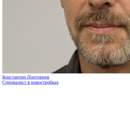
Константин Понториев
Специалист в новостройках