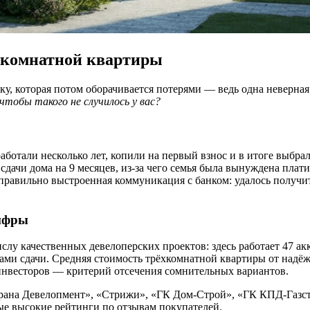
хкомнатной квартиры
у, которая потом оборачивается потерями — ведь одна неверная
чтобы такого не случилось у вас?
отали несколько лет, копили на первый взнос и в итоге выбрал
дачи дома на 9 месяцев, из-за чего семья была вынуждена плати
равильно выстроенная коммуникация с банком: удалось получить
цифры
лу качественных девелоперских проектов: здесь работает 47 ак
ми сдачи. Средняя стоимость трёхкомнатной квартиры от надёжн
инвесторов — критерий отсечения сомнительных вариантов.
на Девелопмент», «Стрижи», «ГК Дом-Строй», «ГК КПД-Газстро
ые высокие рейтинги по отзывам покупателей.