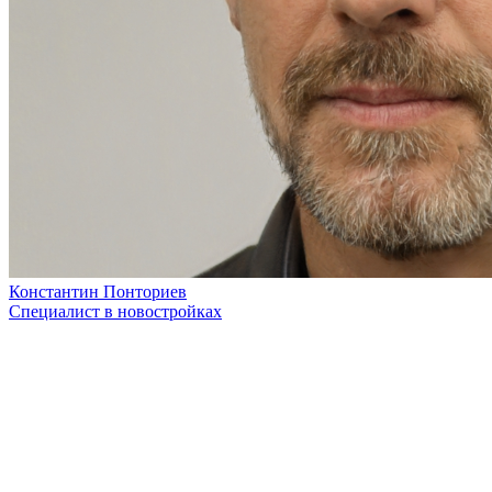
Константин Понториев
Специалист в новостройках