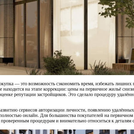
купка — это возможность сэкономить время, избежать лишних п
е находится на этапе коррекции: цены на первичное жильё снизил
 оценке репутации застройщиков. Это сделало процедуру удалё
развитию сервисов авторизации личности, появлению удалённых
е полностью онлайн. Для большинства покупателей на первично
ем проверенным процедурам и внимательно относиться к деталям 