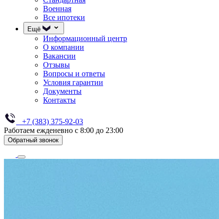
Военная
Все ипотеки
Ещё
Информационный центр
О компании
Вакансии
Отзывы
Вопросы и ответы
Условия гарантии
Документы
Контакты
+7 (383) 375-92-03
Работаем ежденевно с 8:00 до 23:00
Обратный звонок