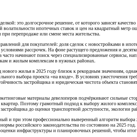
елкой: это долгосрочное решение, от которого зависят качество
й волатильности ипотечных ставок и цен на квадратный метр ош
при перепродаже или смене места жительства.
авлений для покупателей: доля сделок с новостройками в ипоте
условиями рассрочек. На фоне растущего предложения и десятк
а часто начинают поиск через специализированные сервисы, на
икам и жилым комплексам в нужных районах.
нового жилья в 2025 году близок к рекордным значениям, одна
вильного выбора проекта «на входе». В условиях ужесточения тр
йчивость застройщика и юридическая чистота объекта становят
ркетинговые материалы девелоперов подчёркивают сильные стор
вартир. Поэтому грамотный подход к выбору жилого комплекса 
 застройщика до оценки транспортной доступности, экологии ра
ный и при этом профессионально выверенный алгоритм выбора 
ормы российского законодательства по состоянию на 2025 год.
 оценки инфраструктуры и планировочных решений, чтобы итог