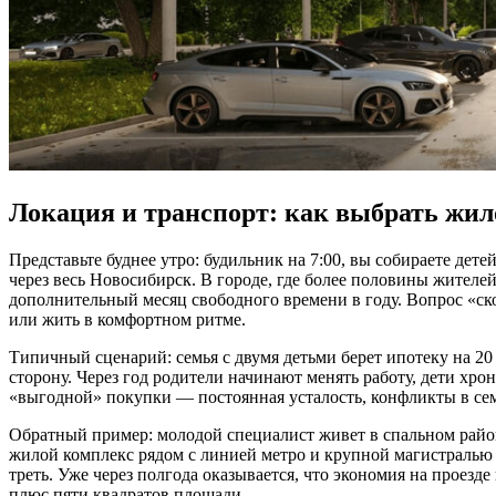
Локация и транспорт: как выбрать жило
Представьте буднее утро: будильник на 7:00, вы собираете дете
через весь Новосибирск. В городе, где более половины жителе
дополнительный месяц свободного времени в году. Вопрос «скол
или жить в комфортном ритме.
Типичный сценарий: семья с двумя детьми берет ипотеку на 20 
сторону. Через год родители начинают менять работу, дети хро
«выгодной» покупки — постоянная усталость, конфликты в сем
Обратный пример: молодой специалист живет в спальном районе,
жилой комплекс рядом с линией метро и крупной магистралью 
треть. Уже через полгода оказывается, что экономия на проезде
плюс пяти квадратов площади.