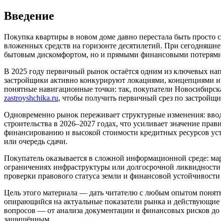
Введение
Покупка квартиры в новом доме давно перестала быть просто сд
вложенных средств на горизонте десятилетий. При сегодняшне
бытовым дискомфортом, но и прямыми финансовыми потерями 
В 2025 году первичный рынок остаётся одним из ключевых напр
застройщики активно конкурируют локациями, концепциями и 
понятные навигационные точки: так, покупатели Новосибирск
zastroyshchika.ru
, чтобы получить первичный срез по застройщ
Одновременно рынок переживает структурные изменения: ввод 
строительства в 2026–2027 годах, что усиливает значение пра
финансированию и высокой стоимости кредитных ресурсов усто
или очередь сдачи.
Покупатель оказывается в сложной информационной среде: ма
ограничениях инфраструктуры или долгосрочной ликвидности к
проверки правового статуса земли и финансовой устойчивости
Цель этого материала — дать читателю с любым опытом понят
опирающийся на актуальные показатели рынка и действующие н
вопросов — от анализа документации и финансовых рисков до
защищённым.