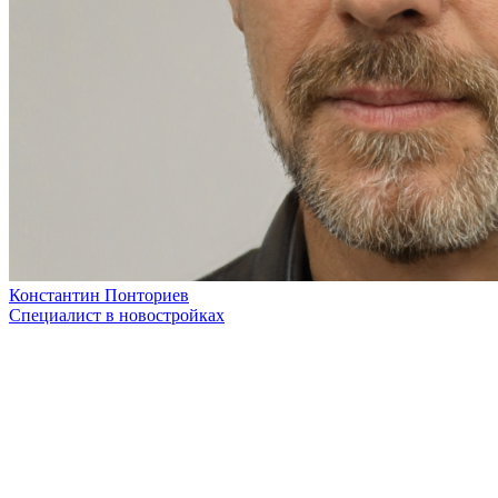
Константин Понториев
Специалист в новостройках