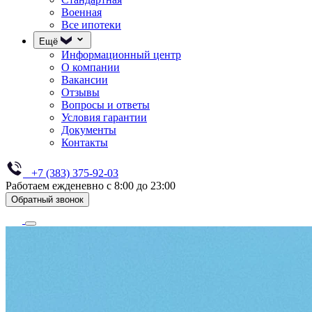
Военная
Все ипотеки
Ещё
Информационный центр
О компании
Вакансии
Отзывы
Вопросы и ответы
Условия гарантии
Документы
Контакты
+7 (383) 375-92-03
Работаем ежденевно с 8:00 до 23:00
Обратный звонок