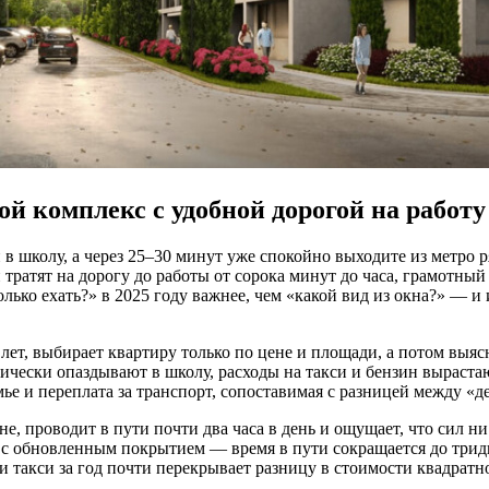
й комплекс с удобной дорогой на работу
й в школу, а через 25–30 минут уже спокойно выходите из метро 
й тратят на дорогу до работы от сорока минут до часа, грамотн
ько ехать?» в 2025 году важнее, чем «какой вид из окна?» — и и
лет, выбирает квартиру только по цене и площади, а потом выясн
нически опаздывают в школу, расходы на такси и бензин вырастаю
ье и переплата за транспорт, сопоставимая с разницей между «
 проводит в пути почти два часа в день и ощущает, что сил ни 
с обновленным покрытием — время в пути сокращается до тридца
 и такси за год почти перекрывает разницу в стоимости квадратн