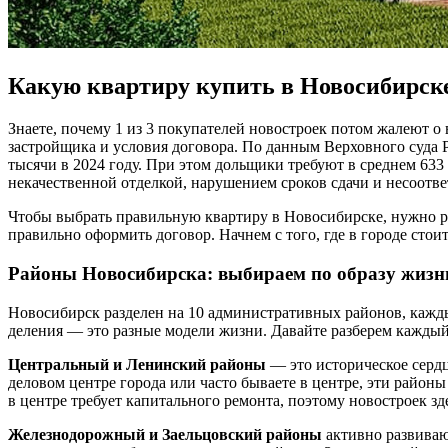
Какую квартиру купить в Новосибирск
Знаете, почему 1 из 3 покупателей новостроек потом жалеют о
застройщика и условия договора. По данным Верховного суда РФ
тысячи в 2024 году. При этом дольщики требуют в среднем 633 
некачественной отделкой, нарушением сроков сдачи и несоотв
Чтобы выбрать правильную квартиру в Новосибирске, нужно ре
правильно оформить договор. Начнем с того, где в городе стои
Районы Новосибирска: выбираем по образу жизн
Новосибирск разделен на 10 административных районов, кажды
деления — это разные модели жизни. Давайте разберем каждый
Центральный и Ленинский районы
— это историческое сердц
деловом центре города или часто бываете в центре, эти районы
в центре требует капитального ремонта, поэтому новостроек з
Железнодорожный и Заельцовский районы
активно развиваю