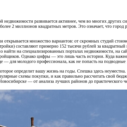
недвижимости развивается активнее, чем во многих других сиби
более 2 миллионов квадратных метров. Это означает, что город 
ми открывается множество вариантов: от скромных студий стоим
ройки) составляют примерно 152 тысячи рублей за квадратный 
о найти на специализированных порталах недвижимости, на са
ройщиков. Однако цифры — это лишь часть истории. Куда важнее
 где — для молодого профессионала, как не попасть на подводны
оторое определит вашу жизнь на годы. Спешка здесь неуместна. 
пулярные схемы покупки, и как правильно рассчитать свой бюдж
Новосибирске — от анализа лучших районов до практического че