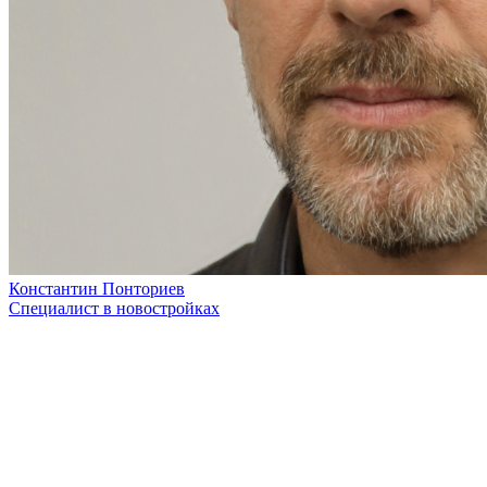
Константин Понториев
Специалист в новостройках