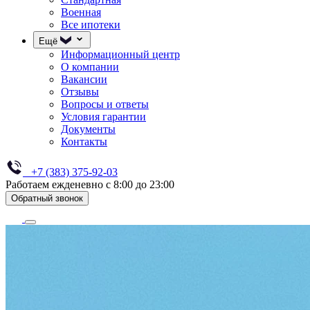
Военная
Все ипотеки
Ещё
Информационный центр
О компании
Вакансии
Отзывы
Вопросы и ответы
Условия гарантии
Документы
Контакты
+7 (383) 375-92-03
Работаем ежденевно с 8:00 до 23:00
Обратный звонок