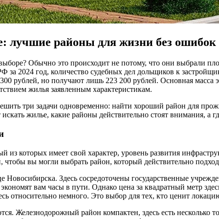
е: лучшие районы для жизни без ошибок
 выборе? Обычно это происходит не потому, что они выбрали пло
 за 2024 год, количество судебных дел дольщиков к застройщикам
300 рублей, но получают лишь 223 200 рублей. Основная масса эт
етствием жилья заявленным характеристикам.
шить три задачи одновременно: найти хороший район для прожи
т искать жилье, какие районы действительно стоят внимания, а г
и
й из которых имеет свой характер, уровень развития инфрастру
, чтобы вы могли выбрать район, который действительно подход
е Новосибирска. Здесь сосредоточены государственные учрежден
 экономят вам часы в пути. Однако цена за квадратный метр зде
десь относительно немного. Это выбор для тех, кто ценит локац
тся. Железнодорожный район компактен, здесь есть несколько 