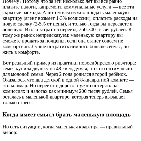
Почему? Потому что за эти несколько лет вы всё равно
платите налоги, капремонт, коммунальные услуги — все эти
скрытые расходы. А потом вам нужно продать маленькую
квартиру (агент возьмёт 1-3% комиссии), оплатить расходы на
новую сделку (2-5% от цены), и только тогда вы переедете в
большую. Итого затрат на переезд: 250-300 тысяч рублей. К
тому же рынок непредсказуем: маленькую квартиру вы
сможете продать за полцены, если она станет совсем не
комфортной. Лучше потратить немного больше сейчас, но
жить в комфорте.
Вот реальный пример из практики новосибирского риэлтора:
семья купила двушку на 48 кв.м, думая, что это оптимально
для молодой семьи. Через 2 года родился второй ребёнок.
Оказалось, что два детской в одной 8-квадратной комнате —
это кошмар. Но переехать дорого: нужно потерять на
комиссиях и налогах как минимум 200 тысяч рублей. Семья
осталась в маленькой квартире, которая теперь вызывает
только стресс.
Когда имеет смысл брать маленькую площадь
Но есть ситуации, когда маленькая квартира — правильный
выбор: