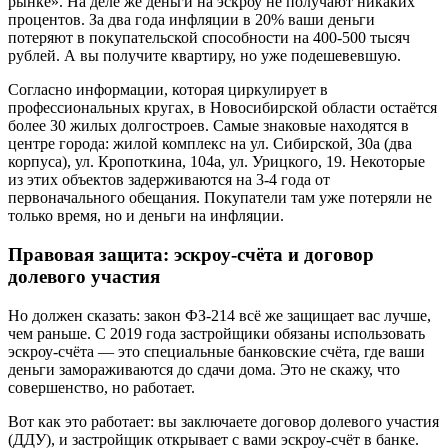
рынке». На деле же деньги на эскроу не получают никаких
процентов. За два года инфляции в 20% ваши деньги
потеряют в покупательской способности на 400-500 тысяч
рублей. А вы получите квартиру, но уже подешевевшую.
Согласно информации, которая циркулирует в
профессиональных кругах, в Новосибирской области остаётся
более 30 жилых долгостроев. Самые знаковые находятся в
центре города: жилой комплекс на ул. Сибирской, 30а (два
корпуса), ул. Кропоткина, 104а, ул. Урицкого, 19. Некоторые
из этих объектов задерживаются на 3-4 года от
первоначального обещания. Покупатели там уже потеряли не
только время, но и деньги на инфляции.
Правовая защита: эскроу-счёта и договор
долевого участия
Но должен сказать: закон ФЗ-214 всё же защищает вас лучше,
чем раньше. С 2019 года застройщики обязаны использовать
эскроу-счёта — это специальные банковские счёта, где ваши
деньги замораживаются до сдачи дома. Это не скажу, что
совершенство, но работает.
Вот как это работает: вы заключаете договор долевого участия
(ДДУ), и застройщик открывает с вами эскроу-счёт в банке.