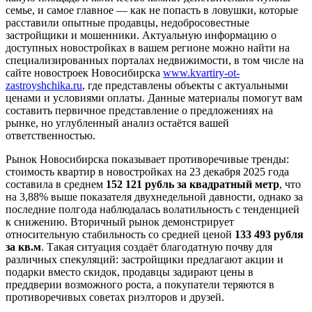
семье, и самое главное — как не попасть в ловушки, которые
расставили опытные продавцы, недобросовестные
застройщики и мошенники. Актуальную информацию о
доступных новостройках в вашем регионе можно найти на
специализированных порталах недвижимости, в том числе на
сайте новостроек Новосибирска
www.kvartiry-ot-
zastroyshchika.ru
, где представлены объекты с актуальными
ценами и условиями оплаты. Данные материалы помогут вам
составить первичное представление о предложениях на
рынке, но углубленный анализ остаётся вашей
ответственностью.
Рынок Новосибирска показывает противоречивые тренды:
стоимость квартир в новостройках на 23 декабря 2025 года
составила в среднем
152 121 рубль за квадратный метр
, что
на 3,88% выше показателя двухнедельной давности, однако за
последние полгода наблюдалась волатильность с тенденцией
к снижению. Вторичный рынок демонстрирует
относительную стабильность со средней ценой
133 493 рубля
за кв.м
. Такая ситуация создаёт благодатную почву для
различных спекуляций: застройщики предлагают акции и
подарки вместо скидок, продавцы задирают цены в
преддверии возможного роста, а покупатели теряются в
противоречивых советах риэлторов и друзей.