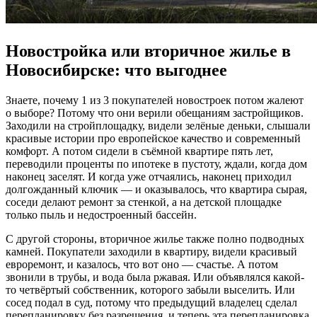
Новостройка или вторичное жилье в
Новосибирске: что выгоднее
Знаете, почему 1 из 3 покупателей новостроек потом жалеют
о выборе? Потому что они верили обещаниям застройщиков.
Заходили на стройплощадку, видели зелёные деньки, слышали
красивые истории про европейское качество и современный
комфорт. А потом сидели в съёмной квартире пять лет,
переводили проценты по ипотеке в пустоту, ждали, когда дом
наконец заселят. И когда уже отчаялись, наконец приходил
долгожданный ключик — и оказывалось, что квартира сырая,
соседи делают ремонт за стенкой, а на детской площадке
только пыль и недостроенный бассейн.
С другой стороны, вторичное жилье также полно подводных
камней. Покупатели заходили в квартиру, видели красивый
евроремонт, и казалось, что вот оно — счастье. А потом
звонили в трубы, и вода была ржавая. Или объявлялся какой-
то четвёртый собственник, которого забыли выселить. Или
сосед подал в суд, потому что предыдущий владелец сделал
перепланировку без разрешения, и теперь эта перепланировка