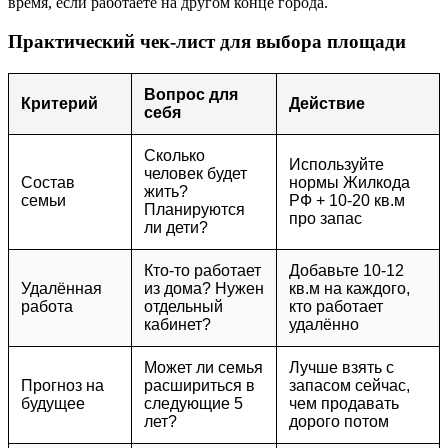
время, если работаете на другом конце города.
Практический чек-лист для выбора площади
Вопрос для
Критерий
Действие
себя
Сколько
Используйте
человек будет
Состав
нормы Жилкода
жить?
семьи
РФ + 10-20 кв.м
Планируются
про запас
ли дети?
Кто-то работает
Добавьте 10-12
Удалённая
из дома? Нужен
кв.м на каждого,
работа
отдельный
кто работает
кабинет?
удалённо
Может ли семья
Лучше взять с
Прогноз на
расшириться в
запасом сейчас,
будущее
следующие 5
чем продавать
лет?
дорого потом