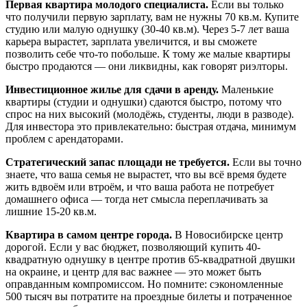
Первая квартира молодого специалиста.
Если вы только
что получили первую зарплату, вам не нужны 70 кв.м. Купите
студию или малую однушку (30-40 кв.м). Через 5-7 лет ваша
карьера вырастет, зарплата увеличится, и вы сможете
позволить себе что-то побольше. К тому же малые квартиры
быстро продаются — они ликвидны, как говорят риэлторы.
Инвестиционное жилье для сдачи в аренду.
Маленькие
квартиры (студии и однушки) сдаются быстро, потому что
спрос на них высокий (молодёжь, студенты, люди в разводе).
Для инвестора это привлекательно: быстрая отдача, минимум
проблем с арендаторами.
Стратегический запас площади не требуется.
Если вы точно
знаете, что ваша семья не вырастет, что вы всё время будете
жить вдвоём или втроём, и что ваша работа не потребует
домашнего офиса — тогда нет смысла переплачивать за
лишние 15-20 кв.м.
Квартира в самом центре города.
В Новосибирске центр
дорогой. Если у вас бюджет, позволяющий купить 40-
квадратную однушку в центре против 65-квадратной двушки
на окраине, и центр для вас важнее — это может быть
оправданным компромиссом. Но помните: сэкономленные
500 тысяч вы потратите на проездные билеты и потраченное