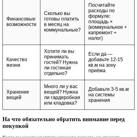
Посчитайте
расходы по
Сколько вы
формуле:
Финансовые
готовы платить
площадь ×
возможности
в месяц на
(коммунальное +
коммунальные?
капремонт +
налог)
Хотите ли вы
Если да —
принимать
Качество
добавьте 12-15
гостей? Нужна
жизни
кв.м на зону
ли гостиная
приёма
отдельно?
Много ли у вас
Добавьте 3-5 кв.м
Хранение
вещей? Нужна
на системы
вещей
ли гардеробная
хранения
или кладовка?
На что обязательно обратить внимание перед
покупкой