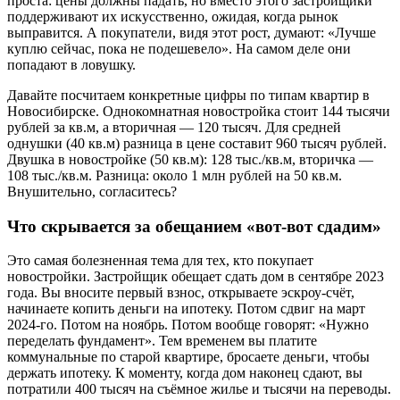
проста: цены должны падать, но вместо этого застройщики
поддерживают их искусственно, ожидая, когда рынок
выправится. А покупатели, видя этот рост, думают: «Лучше
куплю сейчас, пока не подешевело». На самом деле они
попадают в ловушку.
Давайте посчитаем конкретные цифры по типам квартир в
Новосибирске. Однокомнатная новостройка стоит 144 тысячи
рублей за кв.м, а вторичная — 120 тысяч. Для средней
однушки (40 кв.м) разница в цене составит 960 тысяч рублей.
Двушка в новостройке (50 кв.м): 128 тыс./кв.м, вторичка —
108 тыс./кв.м. Разница: около 1 млн рублей на 50 кв.м.
Внушительно, согласитесь?
Что скрывается за обещанием «вот-вот сдадим»
Это самая болезненная тема для тех, кто покупает
новостройки. Застройщик обещает сдать дом в сентябре 2023
года. Вы вносите первый взнос, открываете эскроу-счёт,
начинаете копить деньги на ипотеку. Потом сдвиг на март
2024-го. Потом на ноябрь. Потом вообще говорят: «Нужно
переделать фундамент». Тем временем вы платите
коммунальные по старой квартире, бросаете деньги, чтобы
держать ипотеку. К моменту, когда дом наконец сдают, вы
потратили 400 тысяч на съёмное жилье и тысячи на переводы.