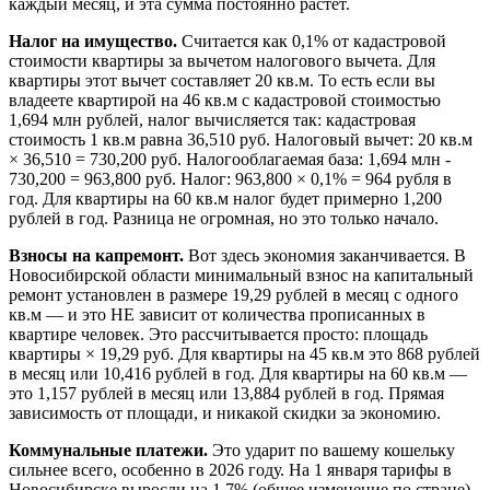
каждый месяц, и эта сумма постоянно растёт.
Налог на имущество.
Считается как 0,1% от кадастровой
стоимости квартиры за вычетом налогового вычета. Для
квартиры этот вычет составляет 20 кв.м. То есть если вы
владеете квартирой на 46 кв.м с кадастровой стоимостью
1,694 млн рублей, налог вычисляется так: кадастровая
стоимость 1 кв.м равна 36,510 руб. Налоговый вычет: 20 кв.м
× 36,510 = 730,200 руб. Налогооблагаемая база: 1,694 млн -
730,200 = 963,800 руб. Налог: 963,800 × 0,1% = 964 рубля в
год. Для квартиры на 60 кв.м налог будет примерно 1,200
рублей в год. Разница не огромная, но это только начало.
Взносы на капремонт.
Вот здесь экономия заканчивается. В
Новосибирской области минимальный взнос на капитальный
ремонт установлен в размере 19,29 рублей в месяц с одного
кв.м — и это НЕ зависит от количества прописанных в
квартире человек. Это рассчитывается просто: площадь
квартиры × 19,29 руб. Для квартиры на 45 кв.м это 868 рублей
в месяц или 10,416 рублей в год. Для квартиры на 60 кв.м —
это 1,157 рублей в месяц или 13,884 рублей в год. Прямая
зависимость от площади, и никакой скидки за экономию.
Коммунальные платежи.
Это ударит по вашему кошельку
сильнее всего, особенно в 2026 году. На 1 января тарифы в
Новосибирске выросли на 1,7% (общее изменение по стране).