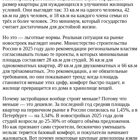
размер квартиры для нуждающихся в улучшении жилищных
условий. Они выглядят так: 33 кв.м на одного человека, 42
кв.м на двух человек, и 18 кв.м на каждого члена семьи из
трёх и более человек. Это минимум, который государство
считает достаточным для достойной жизни.
Но это — льготные нормы. Реальная ситуация на рынке
новостроек выглядит иначе. Министерство строительства
России в 2025 году дало рекомендации региональным властям
согласовывать только те проекты, в которых минимальная
площадь составляет 28 кв.м для студий, 36 кв.м для
однокомнатных квартир, 49 кв.м для двухкомнатных и 66 кв.м
для трёхкомнатных. Это рекомендации, а не обязательные
требования, но они показывают тренд: когда площадь
становится меньше этих цифр, комфорт быстро падает, и
жилище превращается из дома в хранилище вещей.
Почему застройщики вообще строят меньше? Потому что
меньше — это дешевле. За последний год средняя площадь
квартир на первичном рынке в России снизилась на 1,45%, а в
Петербурге — на 3,34%. В новостройках 2025 года доля
студий возросла до 25-30% от общего объёма предложения.
Но как признают сами строители, бесконечно уменьшать
нельзя: теряется базовый комфорт, и покупатели начинают
жаловаться. Вот почему некоторые крупные девелоперы взяли