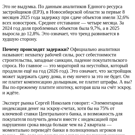
Это не выдумка. По данным аналитиков Единого ресурса
застройщиков (ЕРЗ), в Новосибирской области за первые 8
месяцев 2025 года задержку при сдаче объектов имели 32,6%
всех новостроек. Среднее отставание — четыре месяца. За
2024 год доля проблемных объектов была 9,7%, а в 2025
выросла до 12,8%. Это означает, что тренд развивается в
худшую сторону.
Почему происходят задержки?
Официально аналитики
называют: нехватку рабочей силы, рост себестоимости
строительства, западные санкции, падение покупательского
спроса. Но главное — это мораторий на неустойки, который
продлили ещё на год (2026 год). Это означает, что застройщик
может задержать сдачу дома, и ему ничего за это не будет. Он
не платит компенсацию дольщикам, не платит штрафы. А вы?
Вы по-прежнему платите ипотеку, которая шла на счёт эскроу,
и ждёте.
Эксперт рынка Сергей Николаев говорит: «Элементарная
индексация денег на эскроу-счетах, хотя бы на 75% от
ключевой ставки Центрального банка, и возможность для
покупателя получить деньги вместе с индексацией при
нарушении срока ввода больше чем на 2 квартала —
моментально переведёт банки в полноценных игроков на