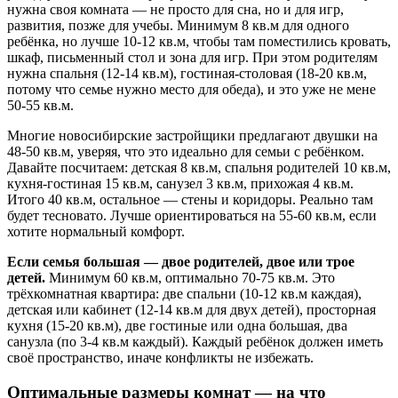
нужна своя комната — не просто для сна, но и для игр,
развития, позже для учебы. Минимум 8 кв.м для одного
ребёнка, но лучше 10-12 кв.м, чтобы там поместились кровать,
шкаф, письменный стол и зона для игр. При этом родителям
нужна спальня (12-14 кв.м), гостиная-столовая (18-20 кв.м,
потому что семье нужно место для обеда), и это уже не мене
50-55 кв.м.
Многие новосибирские застройщики предлагают двушки на
48-50 кв.м, уверяя, что это идеально для семьи с ребёнком.
Давайте посчитаем: детская 8 кв.м, спальня родителей 10 кв.м,
кухня-гостиная 15 кв.м, санузел 3 кв.м, прихожая 4 кв.м.
Итого 40 кв.м, остальное — стены и коридоры. Реально там
будет тесновато. Лучше ориентироваться на 55-60 кв.м, если
хотите нормальный комфорт.
Если семья большая — двое родителей, двое или трое
детей.
Минимум 60 кв.м, оптимально 70-75 кв.м. Это
трёхкомнатная квартира: две спальни (10-12 кв.м каждая),
детская или кабинет (12-14 кв.м для двух детей), просторная
кухня (15-20 кв.м), две гостиные или одна большая, два
санузла (по 3-4 кв.м каждый). Каждый ребёнок должен иметь
своё пространство, иначе конфликты не избежать.
Оптимальные размеры комнат — на что