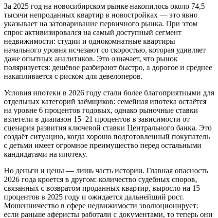
За 2025 год на новосибирском рынке накопилось около 74,5
тысячи непроданных квартир в новостройках — это явно
указывает на затоваривание первичного рынка. При этом
спрос активизировался на самый доступный сегмент
недвижимости: студии и однокомнатные квартиры
начального уровня исчезают со скоростью, которая удивляет
даже опытных аналитиков. Это означает, что рынок
поляризуется: дешёвое разбирают быстро, а дорогое и среднее
накапливается с риском для девелоперов.
Условия ипотеки в 2026 году стали более благоприятными для
отдельных категорий заёмщиков: семейная ипотека остаётся
на уровне 6 процентов годовых, однако рыночные ставки
взлетели в диапазон 15–21 процентов в зависимости от
сценария развития ключевой ставки Центрального банка. Это
создаёт ситуацию, когда хорошо подготовленный покупатель
с детьми имеет огромное преимущество перед остальными
кандидатами на ипотеку.
Но деньги и цены — лишь часть истории. Главная опасность
2026 года кроется в другом: количество судебных споров,
связанных с возвратом проданных квартир, выросло на 15
процентов в 2025 году и ожидается дальнейший рост.
Мошенничество в сфере недвижимости эволюционирует:
если раньше аферисты работали с документами, то теперь они