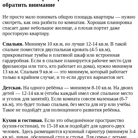
обратить внимание
Не просто мало понимать общую площадь квартиры — нужно
смотреть, как она разбита по комнатам. Хорошая планировка
спасает даже небольшое жилище, а плохая портит даже
просторную квартиру.
Спальня.
Минимум 10 кв.м, но лучше 12-14 кв.м. В такой
спальне поместятся двуспальная кровать (4-5 кв.м),
прикроватные тумбы и платяной шкаф или встроенная
гардеробная. Если в спальне планируется рабочее место (для
фрилансера или того, кто работает из дома), нужно минимум
13 кв.м. Спальня 9 кв.м — это минимум, который работает
только в крайнем случае, и то если других вариантов нет.
Детская.
На одного ребёнка — минимум 8-10 кв.м. На двоих
детей — 12-14 кв.м (чтобы каждый имел своё спальное место
и уголок для занятий). Если комната совсем маленькая (6-7
кв.м), это будет только спальня, без места для игр или учёбы.
Такое не подойдёт для полноценного развития ребёнка.
Кухня и гостиная.
Если это объединённое пространство
(кухня-гостиная), то 15-18 кв.м подойдёт для одного-двух
человек. Здесь размещаются кухонный гарнитур (минимум 3-4
кв.м), диван, обеденный стол и стулья. Для семьи с детьми