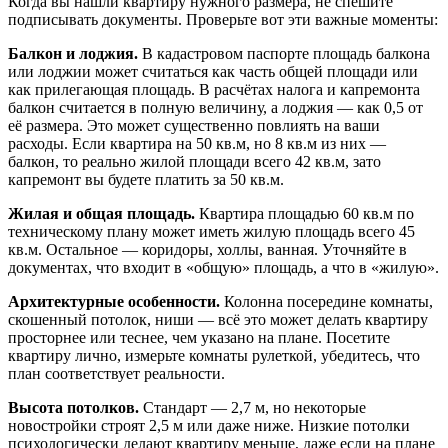
Когда вы нашли квартиру нужного размера, не спешите
подписывать документы. Проверьте вот эти важные моменты:
Балкон и лоджия.
В кадастровом паспорте площадь балкона
или лоджии может считаться как часть общей площади или
как прилегающая площадь. В расчётах налога и капремонта
балкон считается в полную величину, а лоджия — как 0,5 от
её размера. Это может существенно повлиять на ваши
расходы. Если квартира на 50 кв.м, но 8 кв.м из них —
балкон, то реально жилой площади всего 42 кв.м, зато
капремонт вы будете платить за 50 кв.м.
Жилая и общая площадь.
Квартира площадью 60 кв.м по
техническому плану может иметь жилую площадь всего 45
кв.м. Остальное — коридоры, холлы, ванная. Уточняйте в
документах, что входит в «общую» площадь, а что в «жилую».
Архитектурные особенности.
Колонна посередине комнаты,
скошенный потолок, ниши — всё это может делать квартиру
просторнее или теснее, чем указано на плане. Посетите
квартиру лично, измерьте комнаты рулеткой, убедитесь, что
план соответствует реальности.
Высота потолков.
Стандарт — 2,7 м, но некоторые
новостройки строят 2,5 м или даже ниже. Низкие потолки
психологически делают квартиру меньше, даже если на плане