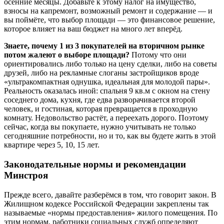
осенние месяцы. Добавьте к этому налог на имущество,
взносы на капремонт, возможный ремонт и содержание — и
вы поймёте, что выбор площади — это финансовое решение,
которое влияет на ваш бюджет на много лет вперёд.
Знаете, почему 1 из 3 покупателей на вторичном рынке
потом жалеют о выборе площади?
Потому что они
ориентировались либо только на цену сделки, либо на советы
друзей, либо на рекламные слоганы застройщиков вроде
«ультракомпактная однушка, идеальная для молодой пары».
Реальность оказалась иной: спальня 9 кв.м с окном на стену
соседнего дома, кухня, где едва разворачивается второй
человек, и гостиная, которая превращается в проходную
комнату. Недовольство растёт, а переехать дорого. Поэтому
сейчас, когда вы покупаете, нужно учитывать не только
сегодняшние потребности, но и то, как вы будете жить в этой
квартире через 5, 10, 15 лет.
Законодательные нормы и рекомендации
Минстроя
Прежде всего, давайте разберёмся в том, что говорит закон. В
Жилищном кодексе Российской Федерации закреплены так
называемые «нормы предоставления» жилого помещения. По
этим нормам, работники социальных служб определяют