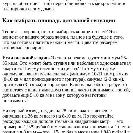
курс на обратное — они перестали включать микростудии в
планировки своих домов.
Как выбрать площадь для вашей ситуации
Теория — хорошо, но что выбирать конкретно вам? Это
зависит от вашего образа жизни, планов на будущее и того,
что вы готовы платить каждый месяц. Давайте разберём
основные сценарии.
Если вы живёте один.
Эксперты рекомендуют минимум 25-
35 кв.м. Это может быть студия или небольшая однокомнатная
квартира. Почему именно эта цифра? Потому что даже
одному человеку нужна спальня (минимум 10-11 кв.м), кухня
(8-10 кв.м для полноценного гарнитура), санузел (2-3 кв.м),
прихожая (3-5 кв.м) и коридоры. Если ваша работа требует от
вас встреч с клиентами дома или вы часто принимаете гостей,
добавьте ещё 5-10 кв.м на зону, которую вы готовы
показывать.
На первый взгляд, студия на 28 кв.м кажется дешевле
однушки на 36 кв.м всего на 8-10 кв.м. Но посчитайте
расходы: каждый дополнительный квадратный метр — это
примерно 1,929 рублей в месяц на взносы капремонта. То есть
разница в 8 кв.м — это +154 рубля в месяц или 1,848 рублей в