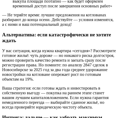
выкупа площади поэтапно — как будет оформлен
временный доступ после завершения основных работ»
— Не теряйте время: лучшие предложения на котлованах
разбирают до конца осени. Действуйте — условия изменятся,
а с ними и ваш потенциальный доход!
Альтернатива: если катастрофически не хотите
ждать
У вас ситуация, когда нужна квартира «сегодня»? Рассмотрите
готовое жильё: чуть дороже — но никакого риска долгостроя,
можно проверить качество ремонта и заехать сразу после
регистрации права. Но помните: по анализу 2847 сделок в
Новосибирске за 2025 год за два года среднее удорожание
новостройки на котловане опережает рост по готовым
объектам на 19%.
Ваша стратегия: если готовы ждать и инвестировать в
собственную выгоду — покупка на раннем этапе станет
вашим лучшим капиталовложением. Если нужна гарантия
немедленного переезда — выбирайте сданное жильё, но
всегда проверяйте юридическую чистоту объекта.
Интрига: дальше — как забрать максимум