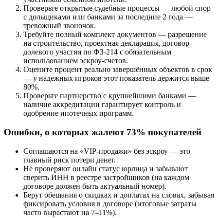
Проверьте открытые судебные процессы — любой спор
с дольщиками или банками за последние 2 года —
тревожный звоночок.
Требуйте полный комплект документов — разрешение
на строительство, проектная декларация, договор
долевого участия по ФЗ-214 с обязательным
использованием эскроу-счетов.
Оцените процент реально завершённых объектов в срок
— у надежных игроков этот показатель держится выше
80%.
Проверьте партнерство с крупнейшими банками —
наличие аккредитации гарантирует контроль и
одобрение ипотечных программ.
Ошибки, о которых жалеют 73% покупателей
Соглашаются на «VIP-продажи» без эскроу — это
главный риск потери денег.
Не проверяют онлайн статус юрлица и забывают
сверить ИНН в реестре застройщиков (на каждом
договоре должен быть актуальный номер).
Берут обещания о скидках и доплатах на словах, забывая
фиксировать условия в договоре (итоговые затраты
часто вырастают на 7–11%).