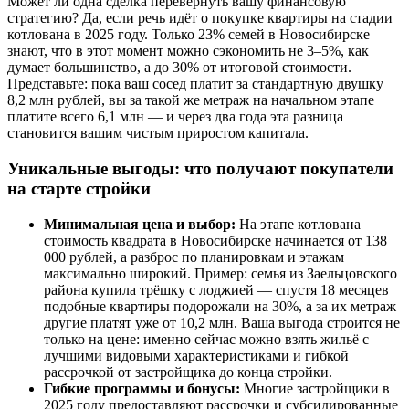
Может ли одна сделка перевернуть вашу финансовую
стратегию? Да, если речь идёт о покупке квартиры на стадии
котлована в 2025 году. Только 23% семей в Новосибирске
знают, что в этот момент можно сэкономить не 3–5%, как
думает большинство, а до 30% от итоговой стоимости.
Представьте: пока ваш сосед платит за стандартную двушку
8,2 млн рублей, вы за такой же метраж на начальном этапе
платите всего 6,1 млн — и через два года эта разница
становится вашим чистым приростом капитала.
Уникальные выгоды: что получают покупатели
на старте стройки
Минимальная цена и выбор:
На этапе котлована
стоимость квадрата в Новосибирске начинается от 138
000 рублей, а разброс по планировкам и этажам
максимально широкий. Пример: семья из Заельцовского
района купила трёшку с лоджией — спустя 18 месяцев
подобные квартиры подорожали на 30%, а за их метраж
другие платят уже от 10,2 млн. Ваша выгода строится не
только на цене: именно сейчас можно взять жильё с
лучшими видовыми характеристиками и гибкой
рассрочкой от застройщика до конца стройки.
Гибкие программы и бонусы:
Многие застройщики в
2025 году предоставляют рассрочки и субсидированные