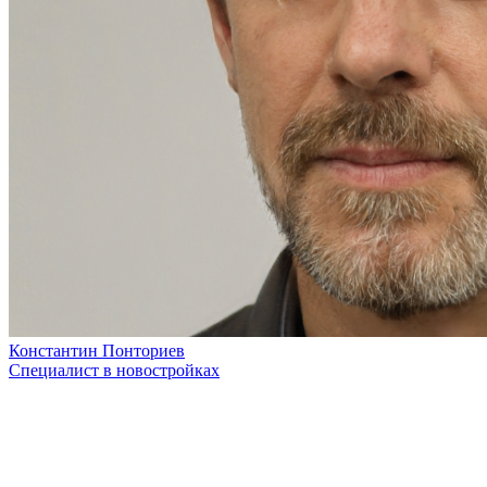
Константин Понториев
Специалист в новостройках