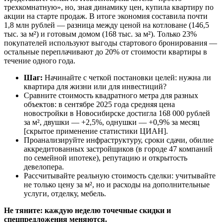
трехкомнатную», но, зная динамику цен, купила квартиру по
акции на старте продаж. В итоге экономия составила почти
1,8 млн рублей — разница между ценой на котловане (146,5
тыс. за м²) и готовым домом (168 тыс. за м²). Только 23%
покупателей используют выгоды стартового бронирования —
остальные переплачивают до 20% от стоимости квартиры в
течение одного года.
Шаг:
Начинайте с четкой постановки целей: нужна ли
квартира для жизни или для инвестиций?
Сравните стоимость квадратного метра для разных
объектов: в сентябре 2025 года средняя цена
новостройки в Новосибирске достигла 168 000 рублей
за м², двушки — +2,5%, однушки — +0,9% за месяц
[скрытое применение статистики ЦИАН].
Проанализируйте инфраструктуру, сроки сдачи, обилие
аккредитованных застройщиков (в городе 47 компаний
по семейной ипотеке), репутацию и открытость
девелопера.
Рассчитывайте реальную стоимость сделки: учитывайте
не только цену за м², но и расходы на дополнительные
услуги, отделку, мебель.
Не тяните: каждую неделю точечные скидки и
спецпредложения меняются.