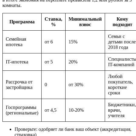
комнаты.
Ставка,
Минимальный
Кому
Программа
%
взнос
подходит
Семьи с
Семейная
от 6
15%
детьми после
ипотека
2018 года
Специалист
IT-ипотека
от 5
20%
IT-компаний
Любой
Рассрочка от
покупатель,
0
от 30%
застройщика
короткие
сроки
Бюджетники,
Госпрограммы
от 4,5
10-20%
врачи,
(региональные)
учителя
Проверьте: одобряет ли банк ваш объект (аккредитация,
страховка)