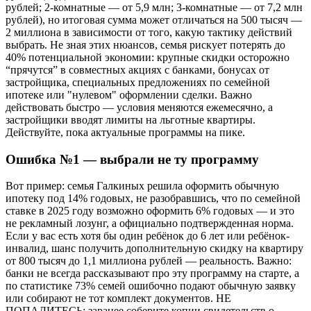
рублей; 2-комнатные — от 5,9 млн; 3-комнатные — от 7,2 млн
рублей), но итоговая сумма может отличаться на 500 тысяч —
2 миллиона в зависимости от того, какую тактику действий
выбрать. Не зная этих нюансов, семья рискует потерять до
40% потенциальной экономии: крупные скидки осторожно
“прячутся” в совместных акциях с банками, бонусах от
застройщика, специальных предложениях по семейной
ипотеке или "нулевом" оформлении сделки. Важно
действовать быстро — условия меняются ежемесячно, а
застройщики вводят лимиты на льготные квартиры.
Действуйте, пока актуальные программы на пике.
Ошибка №1 — выбрали не ту программу
Вот пример: семья Галкиных решила оформить обычную
ипотеку под 14% годовых, не разобравшись, что по семейной
ставке в 2025 году возможно оформить 6% годовых — и это
не рекламный лозунг, а официально подтвержденная норма.
Если у вас есть хотя бы один ребёнок до 6 лет или ребёнок-
инвалид, шанс получить дополнительную скидку на квартиру
от 800 тысяч до 1,1 миллиона рублей — реальность. Важно:
банки не всегда рассказывают про эту программу на старте, а
по статистике 73% семей ошибочно подают обычную заявку
или собирают не тот комплект документов. НЕ
ПОПАДИТЕСЬ: заранее соберите копии свидетельств о