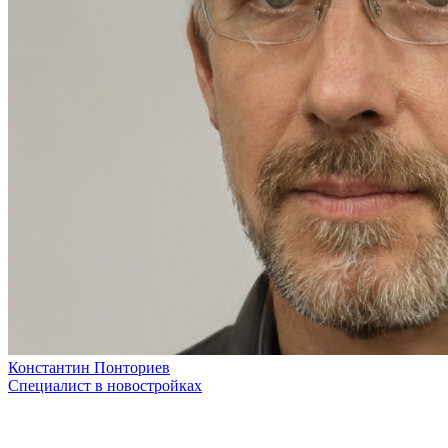
Константин Понториев
Специалист в новостройках