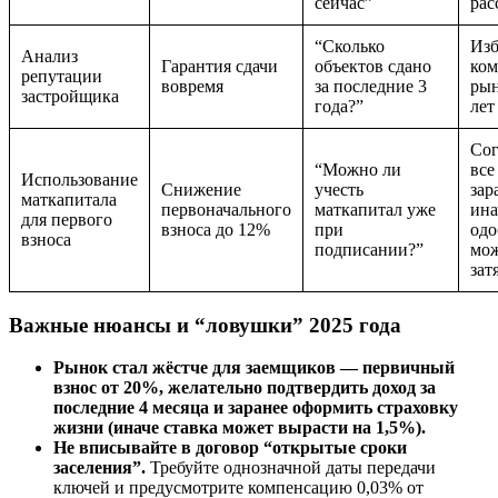
сейчас”
рас
“Сколько
Изб
Анализ
Гарантия сдачи
объектов сдано
ком
репутации
вовремя
за последние 3
рын
застройщика
года?”
лет
Сог
“Можно ли
все
Использование
Снижение
учесть
зар
маткапитала
первоначального
маткапитал уже
ина
для первого
взноса до 12%
при
одо
взноса
подписании?”
мо
зат
Важные нюансы и “ловушки” 2025 года
Рынок стал жёстче для заемщиков — первичный
взнос от 20%, желательно подтвердить доход за
последние 4 месяца и заранее оформить страховку
жизни (иначе ставка может вырасти на 1,5%).
Не вписывайте в договор “открытые сроки
заселения”.
Требуйте однозначной даты передачи
ключей и предусмотрите компенсацию 0,03% от