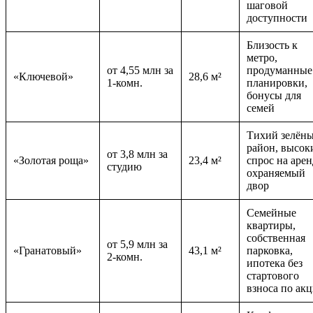
шаговой
доступности
Близость к
метро,
от 4,55 млн за
продуманные
«Ключевой»
28,6 м²
1-комн.
планировки,
бонусы для
семей
Тихий зелён
район, высок
от 3,8 млн за
«Золотая роща»
23,4 м²
спрос на арен
студию
охраняемый
двор
Семейные
квартиры,
собственная
от 5,9 млн за
«Гранатовый»
43,1 м²
парковка,
2-комн.
ипотека без
стартового
взноса по ак