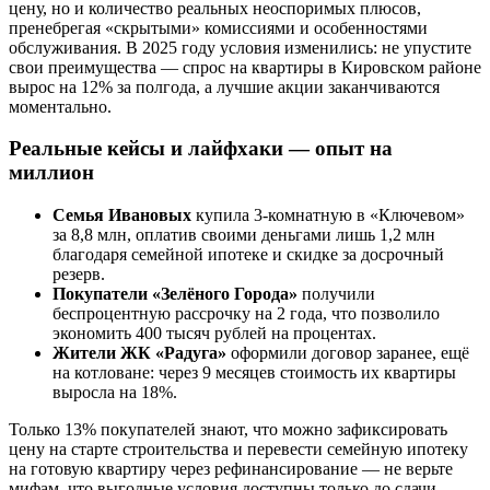
цену, но и количество реальных неоспоримых плюсов,
пренебрегая «скрытыми» комиссиями и особенностями
обслуживания. В 2025 году условия изменились: не упустите
свои преимущества — спрос на квартиры в Кировском районе
вырос на 12% за полгода, а лучшие акции заканчиваются
моментально.
Реальные кейсы и лайфхаки — опыт на
миллион
Семья Ивановых
купила 3-комнатную в «Ключевом»
за 8,8 млн, оплатив своими деньгами лишь 1,2 млн
благодаря семейной ипотеке и скидке за досрочный
резерв.
Покупатели «Зелёного Города»
получили
беспроцентную рассрочку на 2 года, что позволило
экономить 400 тысяч рублей на процентах.
Жители ЖК «Радуга»
оформили договор заранее, ещё
на котловане: через 9 месяцев стоимость их квартиры
выросла на 18%.
Только 13% покупателей знают, что можно зафиксировать
цену на старте строительства и перевести семейную ипотеку
на готовую квартиру через рефинансирование — не верьте
мифам, что выгодные условия доступны только до сдачи