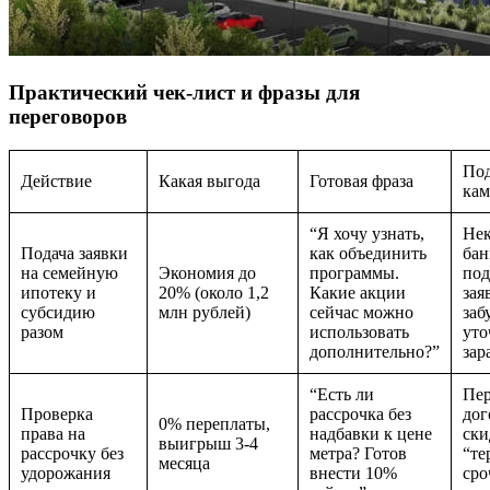
Практический чек-лист и фразы для
переговоров
По
Действие
Какая выгода
Готовая фраза
ка
“Я хочу узнать,
Нек
Подача заявки
как объединить
бан
на семейную
Экономия до
программы.
под
ипотеку и
20% (около 1,2
Какие акции
зая
субсидию
млн рублей)
сейчас можно
заб
разом
использовать
уто
дополнительно?”
зар
“Есть ли
Пер
Проверка
рассрочка без
дог
0% переплаты,
права на
надбавки к цене
ски
выигрыш 3-4
рассрочку без
метра? Готов
“те
месяца
удорожания
внести 10%
сро