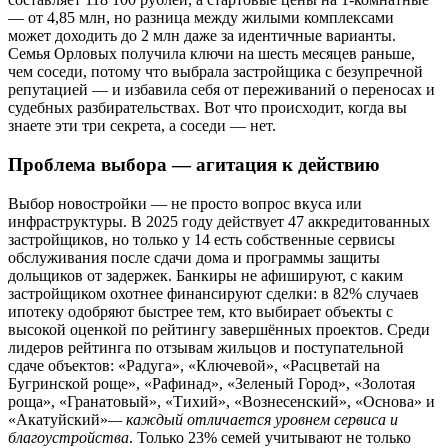
— от 4,85 млн, но разница между жилыми комплексами
может доходить до 2 млн даже за идентичные варианты.
Семья Орловых получила ключи на шесть месяцев раньше,
чем соседи, потому что выбрала застройщика с безупречной
репутацией — и избавила себя от переживаний о переносах и
судебных разбирательствах. Вот что происходит, когда вы
знаете эти три секрета, а соседи — нет.
Проблема выбора — агитация к действию
Выбор новостройки — не просто вопрос вкуса или
инфраструктуры. В 2025 году действует 47 аккредитованных
застройщиков, но только у 14 есть собственные сервисы
обслуживания после сдачи дома и программы защиты
дольщиков от задержек. Банкиры не афишируют, с каким
застройщиком охотнее финансируют сделки: в 82% случаев
ипотеку одобряют быстрее тем, кто выбирает объекты с
высокой оценкой по рейтингу завершённых проектов. Среди
лидеров рейтинга по отзывам жильцов и поступательной
сдаче объектов: «Радуга», «Ключевой», «Расцветай на
Бугринской роще», «Рафинад», «Зеленый Город», «Золотая
роща», «Гранатовый», «Тихий», «Вознесенский», «Основа» и
«Акатуйский»
— каждый отличается уровнем сервиса и
благоустройства
. Только 23% семей учитывают не только