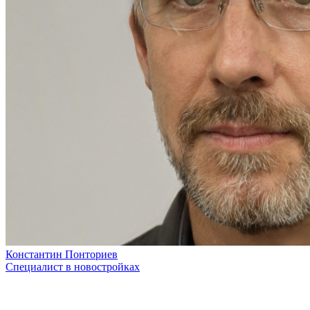
Константин Понториев
Специалист в новостройках