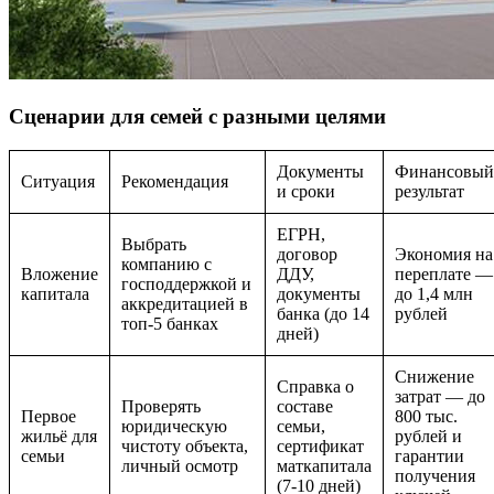
Сценарии для семей с разными целями
Документы
Финансовый
Ситуация
Рекомендация
и сроки
результат
ЕГРН,
Выбрать
договор
Экономия на
компанию с
Вложение
ДДУ,
переплате —
господдержкой и
капитала
документы
до 1,4 млн
аккредитацией в
банка (до 14
рублей
топ-5 банках
дней)
Снижение
Справка о
затрат — до
Проверять
составе
Первое
800 тыс.
юридическую
семьи,
жильё для
рублей и
чистоту объекта,
сертификат
семьи
гарантии
личный осмотр
маткапитала
получения
(7-10 дней)