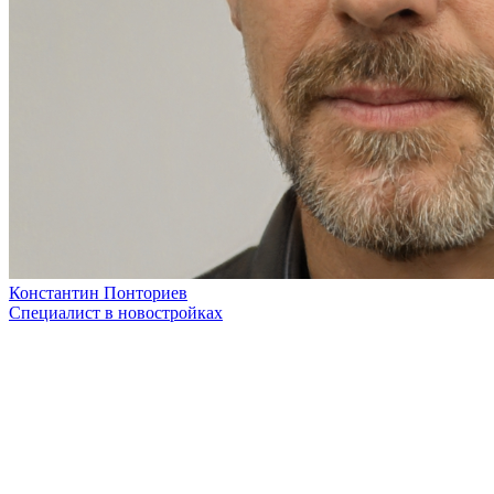
Константин Понториев
Специалист в новостройках