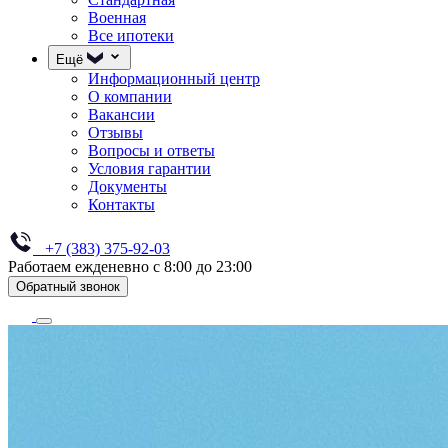
Военная
Все ипотеки
Ещё
Информационный центр
О компании
Вакансии
Отзывы
Вопросы и ответы
Условия гарантии
Документы
Контакты
+7 (383) 375-92-03
Работаем ежденевно с 8:00 до 23:00
Обратный звонок