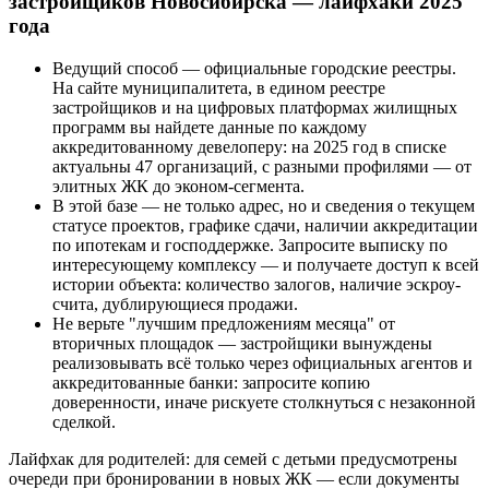
застройщиков Новосибирска — лайфхаки 2025
года
Ведущий способ — официальные городские реестры.
На сайте муниципалитета, в едином реестре
застройщиков и на цифровых платформах жилищных
программ вы найдете данные по каждому
аккредитованному девелоперу: на 2025 год в списке
актуальны 47 организаций, с разными профилями — от
элитных ЖК до эконом-сегмента.
В этой базе — не только адрес, но и сведения о текущем
статусе проектов, графике сдачи, наличии аккредитации
по ипотекам и господдержке. Запросите выписку по
интересующему комплексу — и получаете доступ к всей
истории объекта: количество залогов, наличие эскроу-
счита, дублирующиеся продажи.
Не верьте "лучшим предложениям месяца" от
вторичных площадок — застройщики вынуждены
реализовывать всё только через официальных агентов и
аккредитованные банки: запросите копию
доверенности, иначе рискуете столкнуться с незаконной
сделкой.
Лайфхак для родителей: для семей с детьми предусмотрены
очереди при бронировании в новых ЖК — если документы