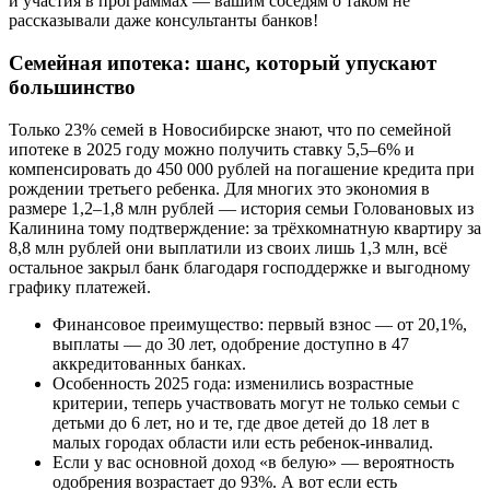
и участия в программах — вашим соседям о таком не
рассказывали даже консультанты банков!
Семейная ипотека: шанс, который упускают
большинство
Только 23% семей в Новосибирске знают, что по семейной
ипотеке в 2025 году можно получить ставку 5,5–6% и
компенсировать до 450 000 рублей на погашение кредита при
рождении третьего ребенка. Для многих это экономия в
размере 1,2–1,8 млн рублей — история семьи Головановых из
Калинина тому подтверждение: за трёхкомнатную квартиру за
8,8 млн рублей они выплатили из своих лишь 1,3 млн, всё
остальное закрыл банк благодаря господдержке и выгодному
графику платежей.
Финансовое преимущество: первый взнос — от 20,1%,
выплаты — до 30 лет, одобрение доступно в 47
аккредитованных банках.
Особенность 2025 года: изменились возрастные
критерии, теперь участвовать могут не только семьи с
детьми до 6 лет, но и те, где двое детей до 18 лет в
малых городах области или есть ребенок-инвалид.
Если у вас основной доход «в белую» — вероятность
одобрения возрастает до 93%. А вот если есть