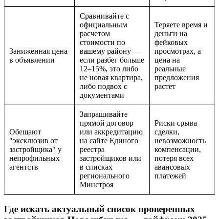
Сравнивайте с
официальным
Теряете время и
расчетом
деньги на
стоимости по
фейковых
Заниженная цена
вашему району —
просмотрах, а
в объявлении
если разбег больше
цена на
12–15%, это либо
реальные
не новая квартира,
предложения
либо подвох с
растет
документами
Запрашивайте
прямой договор
Риски срыва
Обещают
или аккредитацию
сделки,
"эксклюзив от
на сайте Единого
невозможность
застройщика" у
реестра
компенсации,
непрофильных
застройщиков или
потеря всех
агентств
в списках
авансовых
регионального
платежей
Минстроя
Где искать актуальный список проверенных