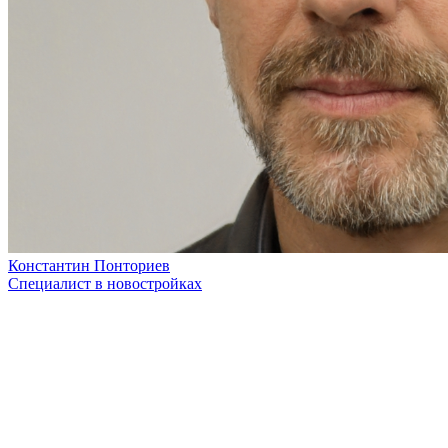
Константин Понториев
Специалист в новостройках