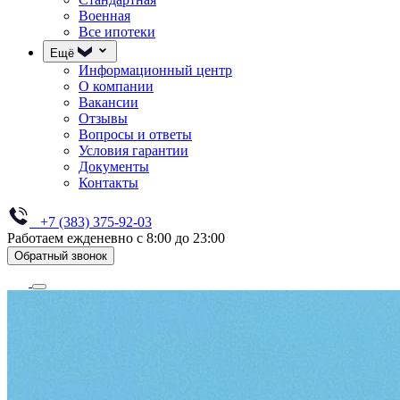
Военная
Все ипотеки
Ещё
Информационный центр
О компании
Вакансии
Отзывы
Вопросы и ответы
Условия гарантии
Документы
Контакты
+7 (383) 375-92-03
Работаем ежденевно с 8:00 до 23:00
Обратный звонок