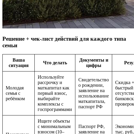
Решение + чек-лист действий для каждого типа
семьи
Ваша
Документы и
Что делать
Резу
ситуация
цифры
Используйте
Свидетельство
рассрочку и
Скидка 
о рождении,
Молодая
маткапитал как
быстрый 
заявление на
семья с
первый взнос,
отсутств
использование
ребёнком
выбирайте
банковс
маткапитала,
комплексы с
проверо
паспорт РФ
госпрограммами
Ищите объекты
с минимальным
Паспорт РФ,
Экономия
взносом (10–
заявление на
тыс. руб.