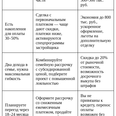
части
300–500 тыс.
руб.
Сделка с
Экономия до 800
первоначальным
тыс. руб.,
Есть
платежом — чаще
ускоренное
накопления
дают скидки,
оформление,
для оплаты
платежи ниже,
льготы на
30–50%
активируются
дополнительную
спецпрограммы
отделку
застройщика
Скидка до 20%
Комбинируйте
от рыночной
Два дохода в
семейную рассрочку
стоимости,
семье, нужна
с субсидированной
возможность
максимальная
ценой, подберите
досрочного
гибкость
проект с повышенной
выкупа без
лояльностью
штрафов
Вы не
Оформите рассрочку
привязаны к
со сниженным
Планируете
кредиту, перенос
ежемесячным
переезд через
оплаты
платежом, продайте
18–24 месяца
возможен без