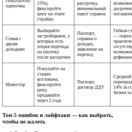
Покупатель-
15%),
рассрочку,
возможн
одиночка
фиксируйте
минимальный
досрочн
цену на этапе
пакет справок
погашен
стройки
Выбирайте
Гибкая с
Паспорт,
застройщиков, у
— переп
Семья с
справка о
которых есть
практич
двумя
доходах,
опция перехода
отсутству
доходами
заявление на
на ипотеку
возможн
переход
после рассрочки
рефинан
Покупайте на
стадии
Средний 
котлована,
Паспорт,
перепро
Инвестор
фиксируйте
договор ДДУ
14% за г
цену,
бизнес-к
продавайте
через 2 года
Топ-5 ошибок и лайфхаки — как выбрать,
чтобы не жалеть