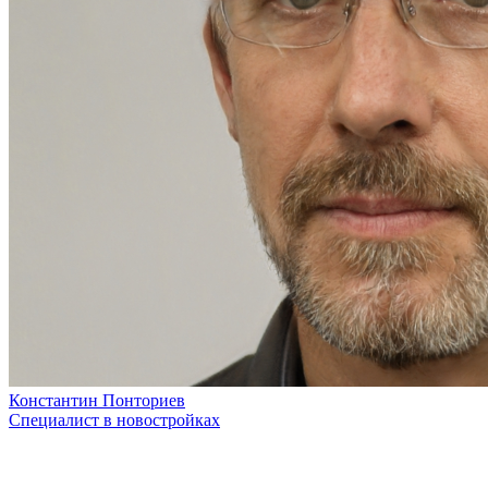
Константин Понториев
Специалист в новостройках