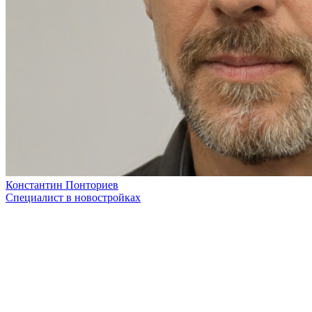
Константин Понториев
Специалист в новостройках