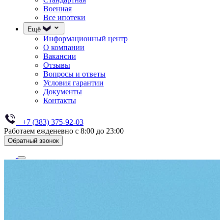
Военная
Все ипотеки
Ещё
Информационный центр
О компании
Вакансии
Отзывы
Вопросы и ответы
Условия гарантии
Документы
Контакты
+7 (383) 375-92-03
Работаем ежденевно с 8:00 до 23:00
Обратный звонок