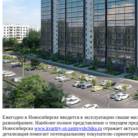
Ежегодно в Новосибирске вводится в эксплуатацию свыше ми
разнообразнее. Наиболее полное представление о текущем пре
Новосибирска
www.kvartiry-ot-zastroyshchika.ru
отражает актуал
детализация помогает потенциальному покупателю сориентиро