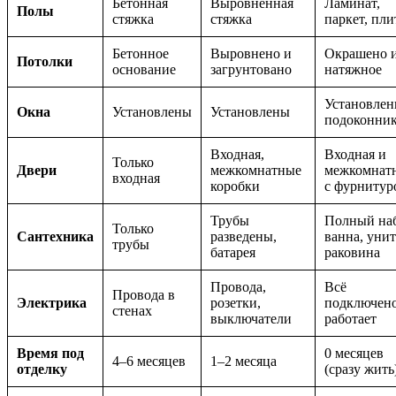
Бетонная
Выровненная
Ламинат,
Полы
стяжка
стяжка
паркет, пли
Бетонное
Выровнено и
Окрашено 
Потолки
основание
загрунтовано
натяжное
Установлен
Окна
Установлены
Установлены
подоконни
Входная,
Входная и
Только
Двери
межкомнатные
межкомнат
входная
коробки
с фурнитур
Трубы
Полный наб
Только
Сантехника
разведены,
ванна, унит
трубы
батарея
раковина
Провода,
Всё
Провода в
Электрика
розетки,
подключено
стенах
выключатели
работает
Время под
0 месяцев
4–6 месяцев
1–2 месяца
отделку
(сразу жить