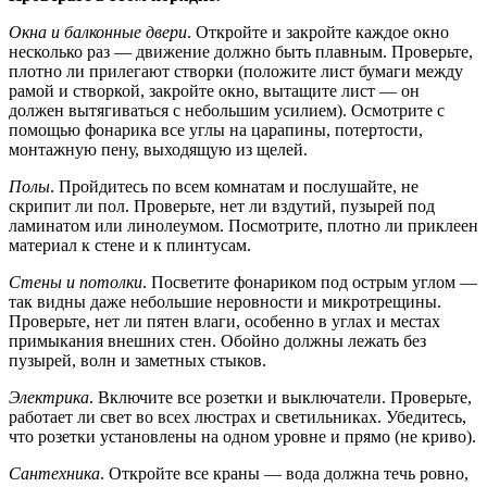
Окна и балконные двери
. Откройте и закройте каждое окно
несколько раз — движение должно быть плавным. Проверьте,
плотно ли прилегают створки (положите лист бумаги между
рамой и створкой, закройте окно, вытащите лист — он
должен вытягиваться с небольшим усилием). Осмотрите с
помощью фонарика все углы на царапины, потертости,
монтажную пену, выходящую из щелей.
Полы
. Пройдитесь по всем комнатам и послушайте, не
скрипит ли пол. Проверьте, нет ли вздутий, пузырей под
ламинатом или линолеумом. Посмотрите, плотно ли приклеен
материал к стене и к плинтусам.
Стены и потолки
. Посветите фонариком под острым углом —
так видны даже небольшие неровности и микротрещины.
Проверьте, нет ли пятен влаги, особенно в углах и местах
примыкания внешних стен. Обойно должны лежать без
пузырей, волн и заметных стыков.
Электрика
. Включите все розетки и выключатели. Проверьте,
работает ли свет во всех люстрах и светильниках. Убедитесь,
что розетки установлены на одном уровне и прямо (не криво).
Сантехника
. Откройте все краны — вода должна течь ровно,