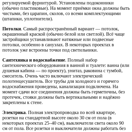
регулируемой фурнитурой. Установлены подоконники
(обычно пластиковые). На момент приёмки окна должны быть
чистыми, без царапин, сколов, со всеми комплектующими
(штапики, уплотнители).
Потолки
. Самый распространённый вариант — потолок,
окрашенный краской (обычно белой или светлой). Всё чаще
застройщики устанавливают натяжные или подвесные
потолки, особенно в санузлах. В некоторых проектах в
потолок уже встроены точки под светильники.
Сантехника и водоснабжение
. Полный набор
сантехнического оборудования в ванной и туалете: ванна (или
душевая кабина — по проекту), унитаз, раковина с тумбой,
смеситель. Очень часто включают электрический
полотенцесушитель. Все трубы для холодного и горячего
водоснабжения проведены, канализация подключена. На
момент сдачи все соединения должны быть герметичны, без
протечек, стояки должны быть вертикальными и надёжно
закреплены к стене.
Электрика
. Полная электропроводка по всей квартире,
розетки на стандартной высоте около 30 см от пола (в
некоторых проектах 25–40 см), выключатели света около 90
см от пола. Все розетки и выключатели должны работать без