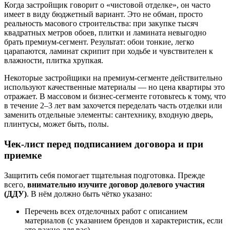
Когда застройщик говорит о «чистовой отделке», он часто
имеет в виду бюджетный вариант. Это не обман, просто
реальность масового строительства: при закупке тысяч
квадратных метров обоев, плитки и ламината невыгодно
брать премиум-сегмент. Результат: обои тонкие, легко
царапаются, ламинат скрипит при ходьбе и чувствителен к
влажности, плитка хрупкая.
Некоторые застройщики на премиум-сегменте действительно
используют качественные материалы — но цена квартиры это
отражает. В массовом и бизнес-сегменте готовьтесь к тому, что
в течение 2–3 лет вам захочется переделать часть отделки или
заменить отдельные элементы: сантехнику, входную дверь,
плинтусы, может быть, полы.
Чек-лист перед подписанием договора и при
приемке
Защитить себя помогает тщательная подготовка. Прежде
всего,
внимательно изучите договор долевого участия
(ДДУ)
. В нём должно быть чётко указано:
Перечень всех отделочных работ с описанием
материалов (с указанием брендов и характеристик, если
это важно для вас)