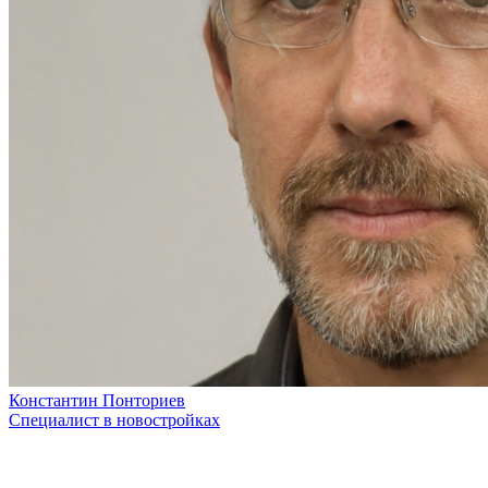
Константин Понториев
Специалист в новостройках