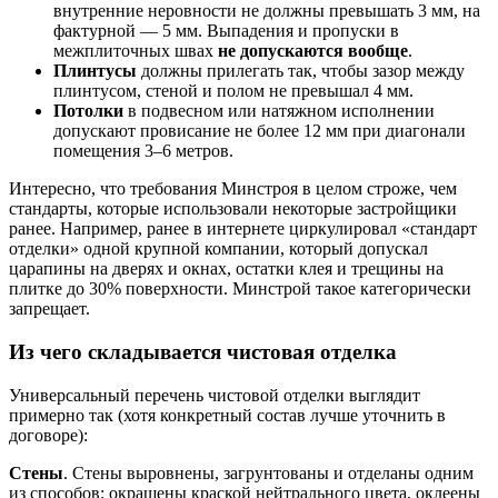
внутренние неровности не должны превышать 3 мм, на
фактурной — 5 мм. Выпадения и пропуски в
межплиточных швах
не допускаются вообще
.
Плинтусы
должны прилегать так, чтобы зазор между
плинтусом, стеной и полом не превышал 4 мм.
Потолки
в подвесном или натяжном исполнении
допускают провисание не более 12 мм при диагонали
помещения 3–6 метров.
Интересно, что требования Минстроя в целом строже, чем
стандарты, которые использовали некоторые застройщики
ранее. Например, ранее в интернете циркулировал «стандарт
отделки» одной крупной компании, который допускал
царапины на дверях и окнах, остатки клея и трещины на
плитке до 30% поверхности. Минстрой такое категорически
запрещает.
Из чего складывается чистовая отделка
Универсальный перечень чистовой отделки выглядит
примерно так (хотя конкретный состав лучше уточнить в
договоре):
Стены
. Стены выровнены, загрунтованы и отделаны одним
из способов: окрашены краской нейтрального цвета, оклеены