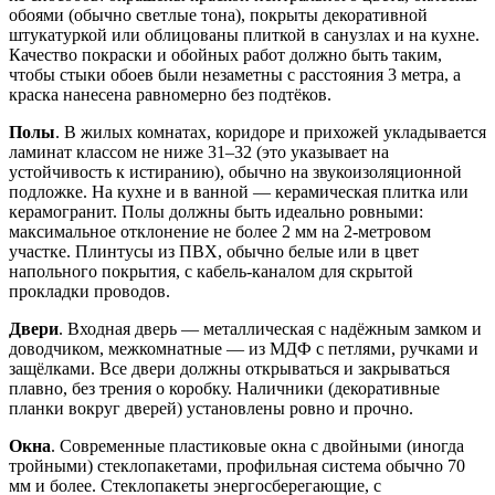
обоями (обычно светлые тона), покрыты декоративной
штукатуркой или облицованы плиткой в санузлах и на кухне.
Качество покраски и обойных работ должно быть таким,
чтобы стыки обоев были незаметны с расстояния 3 метра, а
краска нанесена равномерно без подтёков.
Полы
. В жилых комнатах, коридоре и прихожей укладывается
ламинат классом не ниже 31–32 (это указывает на
устойчивость к истиранию), обычно на звукоизоляционной
подложке. На кухне и в ванной — керамическая плитка или
керамогранит. Полы должны быть идеально ровными:
максимальное отклонение не более 2 мм на 2-метровом
участке. Плинтусы из ПВХ, обычно белые или в цвет
напольного покрытия, с кабель-каналом для скрытой
прокладки проводов.
Двери
. Входная дверь — металлическая с надёжным замком и
доводчиком, межкомнатные — из МДФ с петлями, ручками и
защёлками. Все двери должны открываться и закрываться
плавно, без трения о коробку. Наличники (декоративные
планки вокруг дверей) установлены ровно и прочно.
Окна
. Современные пластиковые окна с двойными (иногда
тройными) стеклопакетами, профильная система обычно 70
мм и более. Стеклопакеты энергосберегающие, с