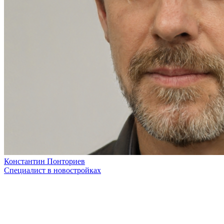
Константин Понториев
Специалист в новостройках