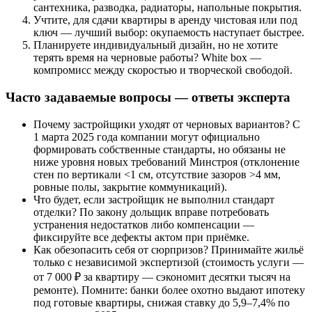
сантехника, разводка, радиаторы, напольные покрытия.
Учтите, для сдачи квартиры в аренду чистовая или под
ключ — лучший выбор: окупаемость наступает быстрее.
Планируете индивидуальный дизайн, но не хотите
терять время на черновые работы? White box —
компромисс между скоростью и творческой свободой.
Часто задаваемые вопросы — ответы эксперта
Почему застройщики уходят от черновых вариантов? С
1 марта 2025 года компании могут официально
формировать собственные стандарты, но обязаны не
ниже уровня новых требований Минстроя (отклонение
стен по вертикали <1 см, отсутствие зазоров >4 мм,
ровные полы, закрытие коммуникаций).
Что будет, если застройщик не выполнил стандарт
отделки? По закону дольщик вправе потребовать
устранения недостатков либо компенсации —
фиксируйте все дефекты актом при приёмке.
Как обезопасить себя от сюрпризов? Принимайте жильё
только с независимой экспертизой (стоимость услуги —
от 7 000 ₽ за квартиру — сэкономит десятки тысяч на
ремонте). Помните: банки более охотно выдают ипотеку
под готовые квартиры, снижая ставку до 5,9–7,4% по