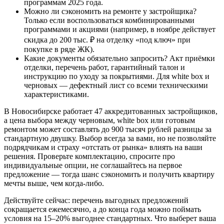
программам 2025 года.
Можно ли сэкономить на ремонте у застройщика?
Только если воспользоваться комбинированными
программами и акциями (например, в ноябре действует
скидка до 200 тыс. ₽ на отделку «под ключ» при
покупке в ряде ЖК).
Какие документы обязательно запросить? Акт приёмки
отделки, перечень работ, гарантийный талон и
инструкцию по уходу за покрытиями. Для white box и
черновых — дефектный лист со всеми техническими
характеристиками.
В Новосибирске работает 47 аккредитованных застройщиков,
а цена выбора между черновым, white box или готовым
ремонтом может составлять до 900 тысяч рублей разницы за
стандартную двушку. Выбор всегда за вами, но не позволяйте
подрядчикам и страху «отстать от рынка» влиять на ваши
решения. Проверьте комплектацию, спросите про
индивидуальные опции, не соглашайтесь на первое
предложение — тогда шанс сэкономить и получить квартиру
мечты выше, чем когда-либо.
Действуйте сейчас: перечень выгодных предложений
сокращается ежемесячно, а до конца года можно поймать
условия на 15–20% выгоднее стандартных. Что выберет ваша