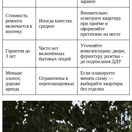
заранее
Внимательно
Стоимость
осмотрите квартиру
ремонта
Иногда качество
при приёме и
включается в
среднее
оформляйте
ипотеку
претензию на месте
Уточняйте
Часто нет
Гарантия до
комплектацию: двери,
включённых
3 лет
фурнитуру, розетки –
бытовых опций
до подписания ДДУ
Меньше
Если планируете
хлопот,
Ограничены в
менять схему —
дороже
перепланировках
выбирайте квартиры
аренда
без отделки