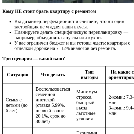
Кому НЕ стоит брать квартиру с ремонтом
Вы дизайнер-перфекционист и считаете, что ни один
застройщик не угадает ваши вкусы.
Планируете делать специфическую перепланировку —
например, объединять санузлы или кухни.
У вас ограничен бюджет и вы готовы ждать: квартиры с
отделкой дороже на 7–12% аналогов без ремонта.
Три сценария — какой ваш?
Тип
На какие 
Ситуация
Что делать
выгоды
ориентиров
Воспользоваться
Минимум
семейной
стресса,
2-комн.: 7,3
Семья с
ипотекой
быстрый
млн
детьми (до
(ставка 5,99%,
въезд,
3-комн.: 9,4
6 лет)
первый взнос
льготные
млн
20,1%, срок до
условия
30 лет)
Экономия