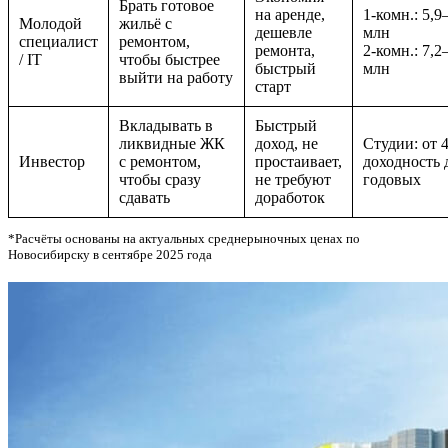
Брать готовое
на аренде,
1-комн.: 5,9
Молодой
жильё с
дешевле
млн
специалист
ремонтом,
ремонта,
2-комн.: 7,2
/ IT
чтобы быстрее
быстрый
млн
выйти на работу
старт
Вкладывать в
Быстрый
ликвидные ЖК
доход, не
Студии: от 4
Инвестор
с ремонтом,
простаивает,
доходность 
чтобы сразу
не требуют
годовых
сдавать
доработок
*Расчёты основаны на актуальных среднерыночных ценах по
Новосибирску в сентябре 2025 года