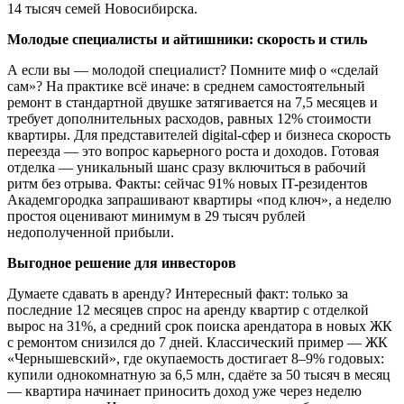
14 тысяч семей Новосибирска.
Молодые специалисты и айтишники: скорость и стиль
А если вы — молодой специалист? Помните миф о «сделай
сам»? На практике всё иначе: в среднем самостоятельный
ремонт в стандартной двушке затягивается на 7,5 месяцев и
требует дополнительных расходов, равных 12% стоимости
квартиры. Для представителей digital-сфер и бизнеса скорость
переезда — это вопрос карьерного роста и доходов. Готовая
отделка — уникальный шанс сразу включиться в рабочий
ритм без отрыва. Факты: сейчас 91% новых IT-резидентов
Академгородка запрашивают квартиры «под ключ», а неделю
простоя оценивают минимум в 29 тысяч рублей
недополученной прибыли.
Выгодное решение для инвесторов
Думаете сдавать в аренду? Интересный факт: только за
последние 12 месяцев спрос на аренду квартир с отделкой
вырос на 31%, а средний срок поиска арендатора в новых ЖК
с ремонтом снизился до 7 дней. Классический пример — ЖК
«Чернышевский», где окупаемость достигает 8–9% годовых:
купили однокомнатную за 6,5 млн, сдаёте за 50 тысяч в месяц
— квартира начинает приносить доход уже через неделю