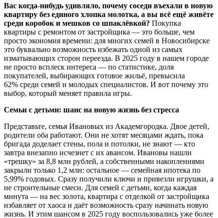
Вас когда-нибудь удивляло, почему соседи въехали в новую
квартиру без единого хлопка молотка, а вы всё ещё живёте
среди коробок и мешков со шпаклёвкой?
Покупка
квартиры с ремонтом от застройщика — это больше, чем
просто экономия времени: для многих семей в Новосибирске
это буквально возможность избежать одной из самых
изматывающих сторон переезда. В 2025 году в нашем городе
не просто всплеск интереса — по статистике, доля
покупателей, выбирающих готовое жильё, превысила
62% среди семей и молодых специалистов
. И вот почему это
выбор, который меняет правила игры.
Семьи с детьми: шанс на новую жизнь без стресса
Представьте, семья Ивановых из Академгородка. Двое детей,
родители оба работают. Они не хотят месяцами ждать, пока
бригада доделает стены, пола и потолки, не знают — кто
завтра внезапно исчезнет с их авансом. Ивановы нашли
«трешку» за 8,8 млн рублей, а собственными накоплениями
закрыли только 1,2 млн: остальное — семейная ипотека по
5,99% годовых. Сразу получили ключи и привезли игрушки, а
не строительные смеси. Для семей с детьми, когда каждая
минута — на вес золота, квартира с отделкой от застройщика
избавляет от хаоса и даёт возможность сразу начинать новую
жизнь. И этим шансом в 2025 году воспользовались уже более