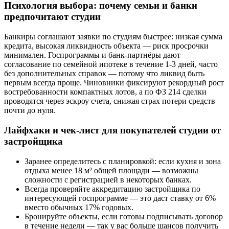
Психология выбора: почему семьи и банки
предпочитают студии
Банкиры соглашают заявки по студиям быстрее: низкая сумма
кредита, высокая ликвидность объекта — риск просрочки
минимален. Госпрограммы и банк-партнёры дают
согласование по семейной ипотеке в течение 1-3 дней, часто
без дополнительных справок — потому что ликвид быть
первым всегда проще. Чиновники фиксируют рекордный рост
востребованности компактных лотов, а по ФЗ 214 сделки
проводятся через эскроу счета, снижая страх потери средств
почти до нуля.
Лайфхаки и чек-лист для покупателей студии от
застройщика
Заранее определитесь с планировкой: если кухня и зона
отдыха менее 18 м² общей площади — возможны
сложности с регистрацией в некоторых банках.
Всегда проверяйте аккредитацию застройщика по
интересующей госпрограмме — это даст ставку от 6%
вместо обычных 17% годовых.
Бронируйте объекты, если готовы подписывать договор
в течение недели — так у вас больше шансов получить