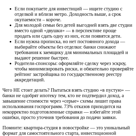
Если покупаете для инвестиций — ищите студию с
отделкой и вблизи метро. Доходность выше, а срок
окупаемости – короче.
Для молодой семьи без детей выгодней взять две студии
вместо одной «двушки» — в перспективе проще
продать или сдать одну из них, если появятся дети.
Если нужна прописка, но нет постоянного дохода —
выбирайте объекты без отделки: банки снижают
требования к заемщику для минимальных площадей и
выдают решение быстрее.
Родители-спонсоры: оформляйте сделку через эскроу,
чтобы минимизировать риски, и обязательно проверяйте
рейтинг застройщика по государственному реестру
аккредитаций.
Чего НЕ стоит делать? Пытаться взять студию «в пустую» —
банки не одобрят ипотеку тем, кто не подтвердил доход, а
завышение стоимости через «серые» схемы лишит права
использования госпрограмм. 73% отказов приходится на
некорректно подготовленные справки — избегайте этой
ошибки, просто уточнив требования до подачи заявки.
Помните: квартира-студия в новостройке — это уникальный
формат для самостоятельного старта, инвестиционной