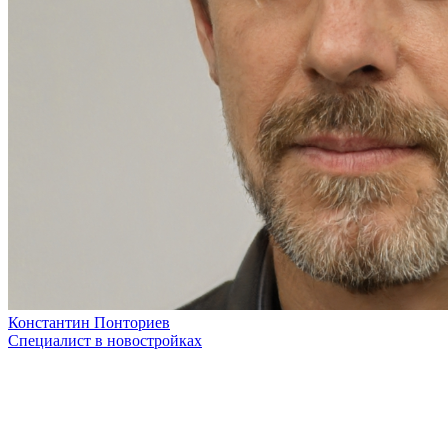
Константин Понториев
Специалист в новостройках