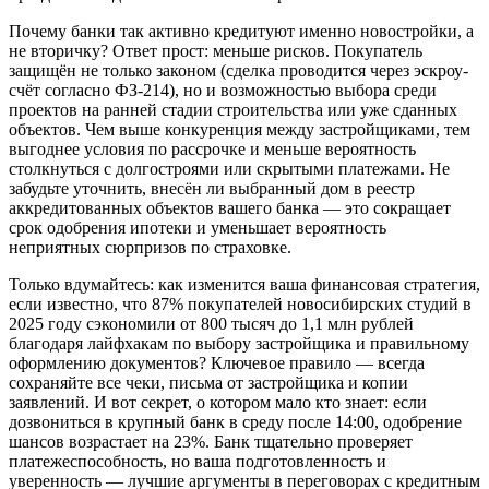
Почему банки так активно кредитуют именно новостройки, а
не вторичку? Ответ прост: меньше рисков. Покупатель
защищён не только законом (сделка проводится через эскроу-
счёт согласно ФЗ-214), но и возможностью выбора среди
проектов на ранней стадии строительства или уже сданных
объектов. Чем выше конкуренция между застройщиками, тем
выгоднее условия по рассрочке и меньше вероятность
столкнуться с долгостроями или скрытыми платежами. Не
забудьте уточнить, внесён ли выбранный дом в реестр
аккредитованных объектов вашего банка — это сокращает
срок одобрения ипотеки и уменьшает вероятность
неприятных сюрпризов по страховке.
Только вдумайтесь: как изменится ваша финансовая стратегия,
если известно, что 87% покупателей новосибирских студий в
2025 году сэкономили от 800 тысяч до 1,1 млн рублей
благодаря лайфхакам по выбору застройщика и правильному
оформлению документов? Ключевое правило — всегда
сохраняйте все чеки, письма от застройщика и копии
заявлений. И вот секрет, о котором мало кто знает: если
дозвониться в крупный банк в среду после 14:00, одобрение
шансов возрастает на 23%. Банк тщательно проверяет
платежеспособность, но ваша подготовленность и
уверенность — лучшие аргументы в переговорах с кредитным