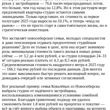
руках у застройщиков — 76,6 тысяч нераспроданных лотов,
что больше, чем год назад на 12,8%. Но в этом растущем море
предложений квартиры-студии остаются самыми
ликвидными. Только представьте, их стоимость за первое
полугодие 2025 года выросла на 10,1%, и теперь «вход на
рынок» — это не просто старт в самостоятельную жизнь, но и
стратегическая инвестиция.
Что заставляет новосибирские семьи, молодых специалистов
и даже пенсионеров отдавать предпочтение студийным
решениям? Дело не только в цене, хотя она играет значимую
роль: минимальная стоимость такого жилья в новых домах
сейчас — от 3,2 до 4 млн рублей, а за студии площадью 24–33
м² сегодня реально платить от 4,3 до 8,5 млн рублей.
Средневзвешенная стоимость квадратного метра в 2025 году
— 166,1 тысячи рублей по последним данным. Для многих
это шанс максимально быстро решить жилищный вопрос, не
дожидаясь очередей или затяжных согласований.
Вот реальный пример: семья Ковалёвых из Новосибирска
выбрала студию от надёжного застройщика,
воспользовавшись изменившимися условиями семейной
ипотеки. Благодаря грамотному подходу им удалось
сэкономить более 1,8 млн рублей на процентах и покупке —
всё за счёт верного выбора объекта и программы, на которую