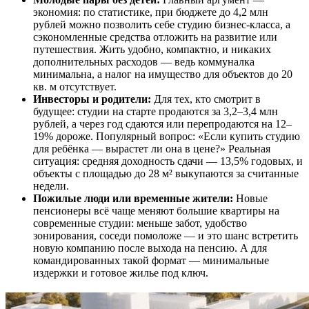
экономия: по статистике, при бюджете до 4,2 млн
рублей можно позволить себе студию бизнес-класса, а
сэкономленные средства отложить на развитие или
путешествия. Жить удобно, компактно, и никаких
дополнительных расходов — ведь коммуналка
минимальна, а налог на имущество для объектов до 20
кв. м отсутствует.
Инвесторы и родители:
Для тех, кто смотрит в
будущее: студии на старте продаются за 3,2–3,4 млн
рублей, а через год сдаются или перепродаются на 12–
19% дороже. Популярный вопрос: «Если купить студию
для ребёнка — вырастет ли она в цене?» Реальная
ситуация: средняя доходность сдачи — 13,5% годовых, и
объекты с площадью до 28 м² выкупаются за считанные
недели.
Пожилые люди или временные жители:
Новые
пенсионеры всё чаще меняют большие квартиры на
современные студии: меньше забот, удобство
зонирования, соседи помоложе — и это шанс встретить
новую компанию после выхода на пенсию. А для
командированных такой формат — минимальные
издержки и готовое жилье под ключ.