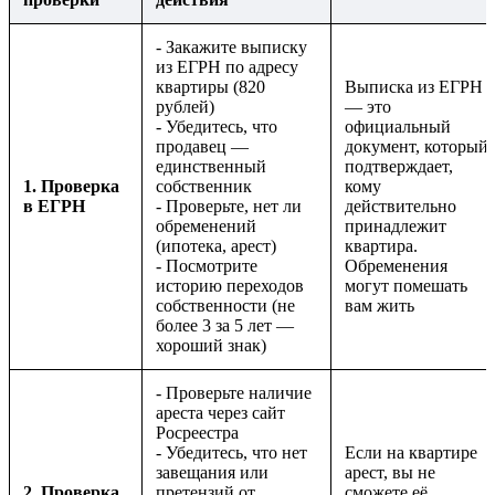
- Закажите выписку
из ЕГРН по адресу
квартиры (820
Выписка из ЕГРН
рублей)
— это
- Убедитесь, что
официальный
продавец —
документ, который
единственный
подтверждает,
1. Проверка
собственник
кому
в ЕГРН
- Проверьте, нет ли
действительно
обременений
принадлежит
(ипотека, арест)
квартира.
- Посмотрите
Обременения
историю переходов
могут помешать
собственности (не
вам жить
более 3 за 5 лет —
хороший знак)
- Проверьте наличие
ареста через сайт
Росреестра
- Убедитесь, что нет
Если на квартире
завещания или
арест, вы не
2. Проверка
претензий от
сможете её