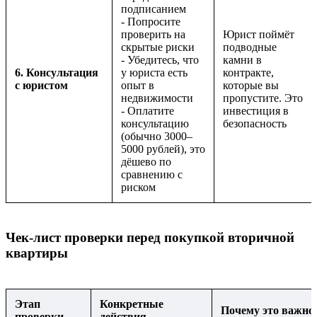
подписанием
- Попросите
проверить на
Юрист поймёт
скрытые риски
подводные
- Убедитесь, что
камни в
6. Консультация
у юриста есть
контракте,
с юристом
опыт в
которые вы
недвижимости
пропустите. Это
- Оплатите
инвестиция в
консультацию
безопасность
(обычно 3000–
5000 рублей), это
дёшево по
сравнению с
риском
Чек-лист проверки перед покупкой вторичной
квартиры
Этап
Конкретные
Почему это важно
проверки
действия