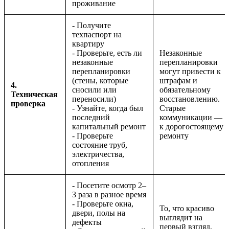
проживание
- Получите
техпаспорт на
квартиру
- Проверьте, есть ли
Незаконные
незаконные
перепланировки
перепланировки
могут привести к
(стены, которые
штрафам и
4.
сносили или
обязательному
Техническая
переносили)
восстановлению.
проверка
- Узнайте, когда был
Старые
последний
коммуникации —
капитальный ремонт
к дорогостоящему
- Проверьте
ремонту
состояние труб,
электричества,
отопления
- Посетите осмотр 2–
3 раза в разное время
- Проверьте окна,
То, что красиво
двери, полы на
выглядит на
дефекты
первый взгляд,