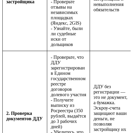
застройщика
- Проверьте
невыполнения
отзывы на
обязательств
независимых
площадках
(Яндекс, 2GIS)
- Узнайте, были
ли судебные
иски от
дольщиков
- Проверьте, что
ДДУ
зарегистрирован
в Едином
государственном
реестре
ДДУ без
договоров
регистрации —
долевого участия
это не документ,
- Получите
а бумажка.
выписку из
Эскроу-счета
Росреестра (350
2. Проверка
защищают ваши
рублей, выдаётся
документов ДДУ
деньги, не
до 3 рабочих
позволяя
дней)
застройщику их
- Убедитесь, что