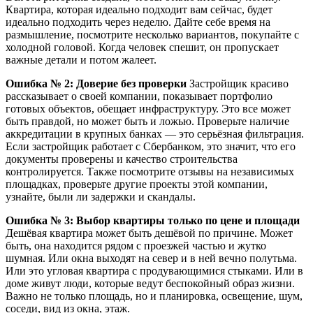
Квартира, которая идеально подходит вам сейчас, будет
идеально подходить через неделю. Дайте себе время на
размышление, посмотрите несколько вариантов, покупайте с
холодной головой. Когда человек спешит, он пропускает
важные детали и потом жалеет.
Ошибка № 2: Доверие без проверки
Застройщик красиво
рассказывает о своей компании, показывает портфолио
готовых объектов, обещает инфраструктуру. Это все может
быть правдой, но может быть и ложью. Проверьте наличие
аккредитации в крупных банках — это серьёзная фильтрация.
Если застройщик работает с Сбербанком, это значит, что его
документы проверены и качество строительства
контролируется. Также посмотрите отзывы на независимых
площадках, проверьте другие проекты этой компании,
узнайте, были ли задержки и скандалы.
Ошибка № 3: Выбор квартиры только по цене и площади
Дешёвая квартира может быть дешёвой по причине. Может
быть, она находится рядом с проезжей частью и жутко
шумная. Или окна выходят на север и в ней вечно полутьма.
Или это угловая квартира с продувающимися стыками. Или в
доме живут люди, которые ведут беспокойный образ жизни.
Важно не только площадь, но и планировка, освещение, шум,
соседи, вид из окна, этаж.