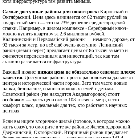
хотя инфраструктура там развита меньше.
Самые доступные районы для новостроек:
Кировский и
Октябрьский. Цена здесь начинается от 82 тысяч рублей за
квадратный метр — это на 23% дешевле среднегородской
ставки. Например, в жилом комплексе «Серебряный ключ»
можно купить квартиру за 2,6 миллиона рублей.
Калининский и Первомайский районы — немного дороже, от
92 тысяч за метр, но всё ещё очень доступно. Ленинский
район (левый берег) предлагает цены от 86 тысяч за метр и
считается перспективным для инвестиций, так как там
активно развивается инфраструктура.
Важный нюанс:
низкая цена не обязательно означает плохое
качество
. Доступные районы просто расположены дальше от
центра и исторической части города. Зато там часто новые
парки, безопаснее, и много молодых семей с детьми.
Советский район (где находится Академгородок) стоит
особняком — здесь цена около 108 тысяч за метр, и это
комфорт-класс, идеальный для тех, кто работает в научных
центрах.
Если вы ищете вторичное жильё (готовое, в котором можно
жить сразу), то смотрите в те же районы: Железнодорожный,
Дзержинский, Октябрьский. Вторичный рынок предлагает
более доступные варианты — средняя цена за метр 141,4