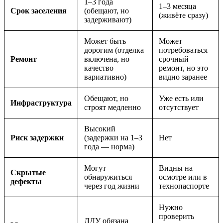
1–3 года
1–3 месяца
Срок заселения
(обещают, но
(живёте сразу)
задерживают)
Может быть
Может
дорогим (отделка
потребоваться
Ремонт
включена, но
срочный
качество
ремонт, но это
вариативно)
видно заранее
Обещают, но
Уже есть или
Инфраструктура
строят медленно
отсутствует
Высокий
Риск задержки
(задержки на 1–3
Нет
года — норма)
Могут
Видны на
Скрытые
обнаружиться
осмотре или в
дефекты
через год жизни
технопаспорте
Нужно
проверить
ДДУ обязана