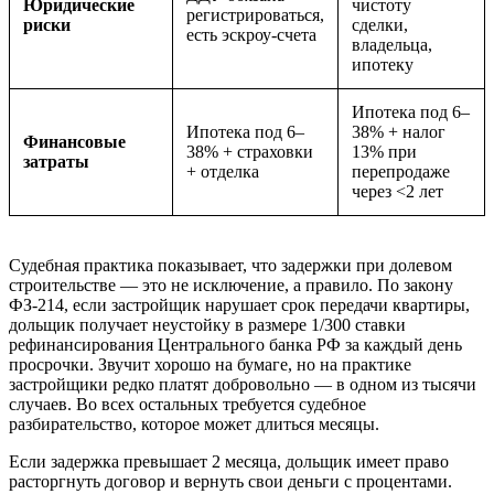
Юридические
чистоту
регистрироваться,
риски
сделки,
есть эскроу-счета
владельца,
ипотеку
Ипотека под 6–
Ипотека под 6–
38% + налог
Финансовые
38% + страховки
13% при
затраты
+ отделка
перепродаже
через <2 лет
Судебная практика показывает, что задержки при долевом
строительстве — это не исключение, а правило. По закону
ФЗ-214, если застройщик нарушает срок передачи квартиры,
дольщик получает неустойку в размере 1/300 ставки
рефинансирования Центрального банка РФ за каждый день
просрочки. Звучит хорошо на бумаге, но на практике
застройщики редко платят добровольно — в одном из тысячи
случаев. Во всех остальных требуется судебное
разбирательство, которое может длиться месяцы.
Если задержка превышает 2 месяца, дольщик имеет право
расторгнуть договор и вернуть свои деньги с процентами.