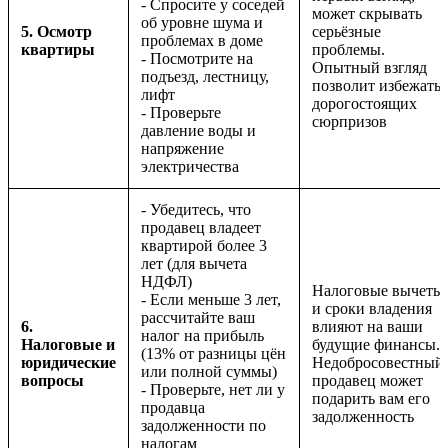
- Спросите у соседей
может скрывать
об уровне шума и
5. Осмотр
серьёзные
проблемах в доме
квартиры
проблемы.
- Посмотрите на
Опытный взгляд
подъезд, лестницу,
позволит избежать
лифт
дорогостоящих
- Проверьте
сюрпризов
давление воды и
напряжение
электричества
- Убедитесь, что
продавец владеет
квартирой более 3
лет (для вычета
НДФЛ)
Налоговые вычеты
- Если меньше 3 лет,
и сроки владения
рассчитайте ваш
6.
влияют на ваши
налог на прибыль
Налоговые и
будущие финансы.
(13% от разницы цён
юридические
Недобросовестный
или полной суммы)
вопросы
продавец может
- Проверьте, нет ли у
подарить вам его
продавца
задолженность
задолженности по
налогам