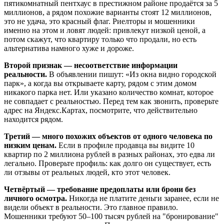
пятикомнатный пентхаус в престижном районе продаётся за 5
миллионов, а рядом похожие варианты стоят 12 миллионов,
это не удача, это красный флаг. Риелторы и мошенники
именно на этом и ловят людей: привлекут низкой ценой, а
потом скажут, что квартиру только что продали, но есть
альтернатива намного хуже и дороже.
Второй признак — несоответствие информации
реальности.
В объявлении пишут: «Из окна видно городской
парк», а когда вы открываете карту, рядом с этим домом
никакого парка нет. Или указано количество комнат, которое
не совпадает с реальностью. Перед тем как звонить, проверьте
адрес на Яндекс.Картах, посмотрите, что действительно
находится рядом.
Третий — много похожих объектов от одного человека по
низким ценам.
Если в профиле продавца вы видите 10
квартир по 2 миллиона рублей в разных районах, это едва ли
легально. Проверьте профиль: как долго он существует, есть
ли отзывы от реальных людей, кто этот человек.
Четвёртый — требование предоплаты или брони без
личного осмотра.
Никогда не платите деньги заранее, если не
видели объект в реальности. Это главное правило.
Мошенники требуют 50–100 тысяч рублей на "бронирование"