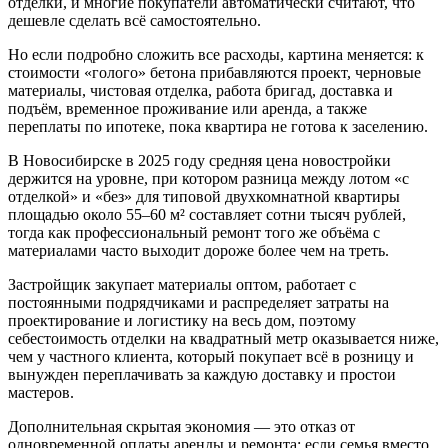
отделки, и многие покупатели автоматически считают, что
дешевле сделать всё самостоятельно.
Но если подробно сложить все расходы, картина меняется: к
стоимости «голого» бетона прибавляются проект, черновые
материалы, чистовая отделка, работа бригад, доставка и
подъём, временное проживание или аренда, а также
переплаты по ипотеке, пока квартира не готова к заселению.
В Новосибирске в 2025 году средняя цена новостройки
держится на уровне, при котором разница между лотом «с
отделкой» и «без» для типовой двухкомнатной квартиры
площадью около 55–60 м² составляет сотни тысяч рублей,
тогда как профессиональный ремонт того же объёма с
материалами часто выходит дороже более чем на треть.
Застройщик закупает материалы оптом, работает с
постоянными подрядчиками и распределяет затраты на
проектирование и логистику на весь дом, поэтому
себестоимость отделки на квадратный метр оказывается ниже,
чем у частного клиента, который покупает всё в розницу и
вынужден переплачивать за каждую доставку и простои
мастеров.
Дополнительная скрытая экономия — это отказ от
одновременной оплаты аренды и ремонта: если семья вместо