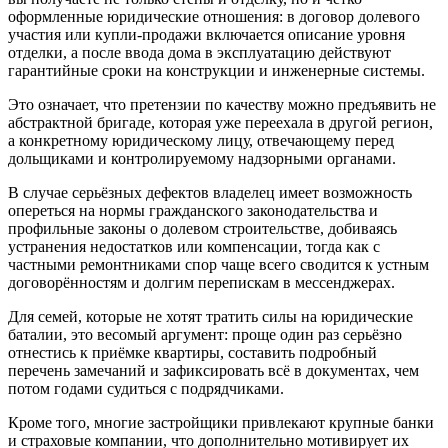
оформленные юридические отношения: в договор долевого
участия или купли-продажи включается описание уровня
отделки, а после ввода дома в эксплуатацию действуют
гарантийные сроки на конструкции и инженерные системы.
Это означает, что претензии по качеству можно предъявить не
абстрактной бригаде, которая уже переехала в другой регион,
а конкретному юридическому лицу, отвечающему перед
дольщиками и контролируемому надзорными органами.
В случае серьёзных дефектов владелец имеет возможность
опереться на нормы гражданского законодательства и
профильные законы о долевом строительстве, добиваясь
устранения недостатков или компенсации, тогда как с
частными ремонтниками спор чаще всего сводится к устным
договорённостям и долгим перепискам в мессенджерах.
Для семей, которые не хотят тратить силы на юридические
баталии, это весомый аргумент: проще один раз серьёзно
отнестись к приёмке квартиры, составить подробный
перечень замечаний и зафиксировать всё в документах, чем
потом годами судиться с подрядчиками.
Кроме того, многие застройщики привлекают крупные банки
и страховые компании, что дополнительно мотивирует их