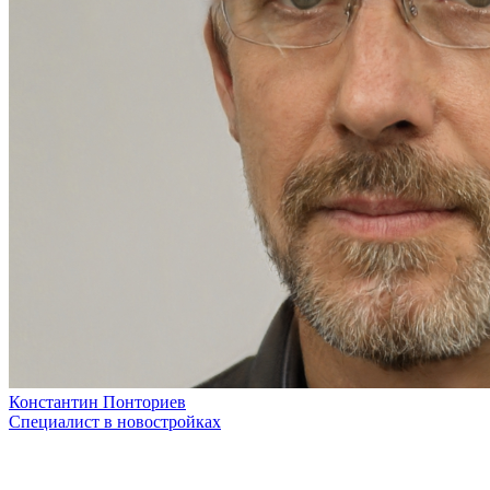
Константин Понториев
Специалист в новостройках