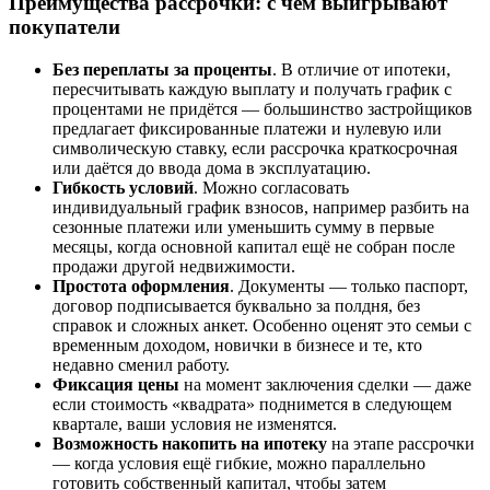
Преимущества рассрочки: с чем выигрывают
покупатели
Без переплаты за проценты
. В отличие от ипотеки,
пересчитывать каждую выплату и получать график с
процентами не придётся — большинство застройщиков
предлагает фиксированные платежи и нулевую или
символическую ставку, если рассрочка краткосрочная
или даётся до ввода дома в эксплуатацию.
Гибкость условий
. Можно согласовать
индивидуальный график взносов, например разбить на
сезонные платежи или уменьшить сумму в первые
месяцы, когда основной капитал ещё не собран после
продажи другой недвижимости.
Простота оформления
. Документы — только паспорт,
договор подписывается буквально за полдня, без
справок и сложных анкет. Особенно оценят это семьи с
временным доходом, новички в бизнесе и те, кто
недавно сменил работу.
Фиксация цены
на момент заключения сделки — даже
если стоимость «квадрата» поднимется в следующем
квартале, ваши условия не изменятся.
Возможность накопить на ипотеку
на этапе рассрочки
— когда условия ещё гибкие, можно параллельно
готовить собственный капитал, чтобы затем