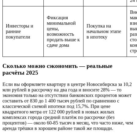
24 
Вн
Фиксация
ма
минимальной
вз
Инвесторы и
Покупка на
цены,
выи
ранние
начальном этапе
возможность
ра
покупатели
в ипотеку
продать выше к
сто
сдаче дома
ко
стр
Сколько можно сэкономить — реальные
расчёты 2025
Если вы оформляете квартиру в центре Новосибирска за 10,2
млн рублей в рассрочку на два года и вносите 28% — то
экономия только на отсутствии банковских процентов может
составить от 830 до 1 400 тысяч рублей по сравнению с
классической схемой ипотеки под 15,7%. При цене
квадратного метра от 122 000 рублей в новых жилых
комплексах города средний платёж по рассрочке (без
процентов) — около 60-85 тысяч в месяц, что часто ниже, чем
аренда трёшки в хорошем районе такой же площади.