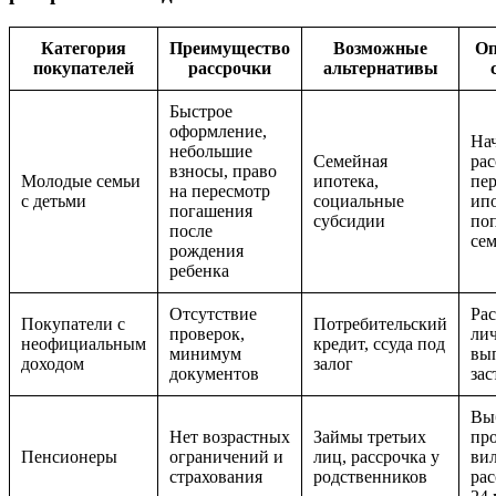
Категория
Преимущество
Возможные
Оп
покупателей
рассрочки
альтернативы
Быстрое
оформление,
Нач
небольшие
Семейная
ра
взносы, право
Молодые семьи
ипотека,
пер
на пересмотр
с детьми
социальные
ипо
погашения
субсидии
по
после
сем
рождения
ребенка
Отсутствие
Рас
Покупатели с
Потребительский
проверок,
ли
неофициальным
кредит, ссуда под
минимум
вып
доходом
залог
документов
за
Вы
Нет возрастных
Займы третьих
пр
Пенсионеры
ограничений и
лиц, рассрочка у
ви
страхования
родственников
рас