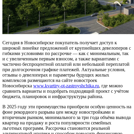
Сегодня в Новосибирске покупатель получает доступ к
широкой линейке предложений от крупнейших девелоперов с
гибкими условиями по рассрочке — как с минимальным, так
и с увеличенным первым взносом, а также вариантами с
частично беспроцентной оплатой или небольшой переплатой
при долгосрочном графике платежей. Актуальные условия,
отзывы о девелоперах и параметры будущих жилых
комплексов размещаются на сайте новостроек
Новосибирска
www.kvartiry-ot-zastroyshchika.ru
, где можно
сравнить варианты и подобрать подходящий проект с учётом
бюджета, планировок и инфраструктуры района.
В 2025 году эти преимущества приобрели особую ценность на
фоне рекордного разрыва цен между новостройками и
вторичным рынком, минимального за три года объёма вывода
квартир на продажу и роста популярности семейных
льготных программ. Рассрочка становится реальной
альтернативой ипотеке и способом повысить финансовую