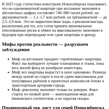
В 2025 году статистика новостроек Новосибирска показывает,
что на однокомнатной квартире при котловане экономия в
абсолютных цифрах составляет 740–980 тысяч рублей, на
двухкомнатной — 1,1–1,7 млн рублей, на трёхкомнатной — до
2,5–2,9 млн. Это не маркетинговые ходы, а реальная выгода,
реализуемая для тех, кто готов принять минимальные
обоснованные риски в обмен на максимальную экономию в
будущем при перепродаже или сдаче квартиры в аренду.
Мифы против реальности — разрушаем
заблуждения
Миф: на котловане продают «проблемные» квартиры.
Факт: вы выбираете лучшие планировки и этажи, пока
весь жилой фонд не разобрали инвесторы.
Миф: все квартиры вырастут в цене одинаково. Разница
между ценой на старте и после сдачи максимальна для
популярных районов и проектных комплексов ближе к
транспортным артериям города.
Миф: девелопер экономит только на доверии. Факт:
старты по низкой цене — вынужденная мера для
банковского соответсвия, а не скрытая скидка.
Проверочный чек лист для семей Новосибирска