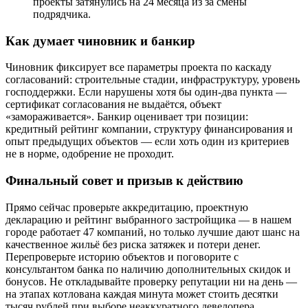
проекты затянулись на 24 месяца из за смены
подрядчика.
Как думает чиновник и банкир
Чиновник фиксирует все параметры проекта по каскаду
согласований: строительные стадии, инфраструктуру, уровень
господдержки. Если нарушены хотя бы один-два пункта —
сертификат согласования не выдаётся, объект
«замораживается». Банкир оценивает три позиции:
кредитный рейтинг компании, структуру финансирования и
опыт предыдущих объектов — если хоть один из критериев
не в норме, одобрение не проходит.
Финальный совет и призыв к действию
Прямо сейчас проверьте аккредитацию, проектную
декларацию и рейтинг выбранного застройщика — в нашем
городе работает 47 компаний, но только лучшие дают шанс на
качественное жильё без риска затяжек и потери денег.
Перепроверьте историю объектов и поговорите с
консультантом банка по наличию дополнительных скидок и
бонусов. Не откладывайте проверку репутации ни на день —
на этапах котлована каждая минута может стоить десятки
тысяч рублей при выборе неаккуратного девелопера.