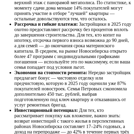
верхний этаж с панорамой мегаполиса. По статистике, к
моменту сдачи дома меньше 14% покупателей могут
принять участие в отборе "лучшей" квартиры —
остальные довольствуются тем, что осталось.
Рассрочка и гибкие платежи:
Застройщики в 2025 году
охотно предоставляют рассрочку без процентов вплоть
до завершения строительства. Для тех, кто копит на
ипотеку, отсрочка первого взноса возможна до 90 дней,
а для семей — до окончания срока материнского
капитала. В среднем, на рынке Новосибирска открыто
более 47 программ с индивидуальными графиками
погашения — используйте это по максимуму, если ваша
семья попадает под условия льгот.
Экономия на стоимости ремонта:
Нередко застройщик
предлагает бонус — чистовую отделку или
предчистовую, которую в 2025 году оценили уже 87%
покупателей новостроек. Семья Петровых сэкономила
дополнительно 450 тыс. рублей, выбрав
подготовленную под ключ квартиру и отказавшись от
услуг ремонтных бригад.
Инвестиционный потенциал:
Для тех, кто
рассматривает покупку как вложение, важно знать:
возврат инвестиций с такого жилья в перспективных
районах Новосибирска составляет 17–24% годовых, а
доход на перепродаже — до 42% в течение первых трёх