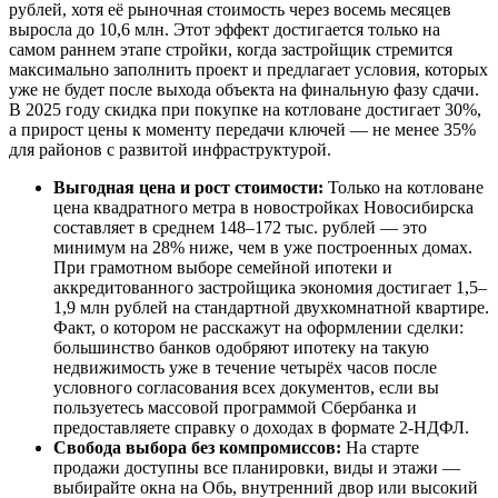
рублей, хотя её рыночная стоимость через восемь месяцев
выросла до 10,6 млн. Этот эффект достигается только на
самом раннем этапе стройки, когда застройщик стремится
максимально заполнить проект и предлагает условия, которых
уже не будет после выхода объекта на финальную фазу сдачи.
В 2025 году скидка при покупке на котловане достигает 30%,
а прирост цены к моменту передачи ключей — не менее 35%
для районов с развитой инфраструктурой.
Выгодная цена и рост стоимости:
Только на котловане
цена квадратного метра в новостройках Новосибирска
составляет в среднем 148–172 тыс. рублей — это
минимум на 28% ниже, чем в уже построенных домах.
При грамотном выборе семейной ипотеки и
аккредитованного застройщика экономия достигает 1,5–
1,9 млн рублей на стандартной двухкомнатной квартире.
Факт, о котором не расскажут на оформлении сделки:
большинство банков одобряют ипотеку на такую
недвижимость уже в течение четырёх часов после
условного согласования всех документов, если вы
пользуетесь массовой программой Сбербанка и
предоставляете справку о доходах в формате 2-НДФЛ.
Свобода выбора без компромиссов:
На старте
продажи доступны все планировки, виды и этажи —
выбирайте окна на Обь, внутренний двор или высокий