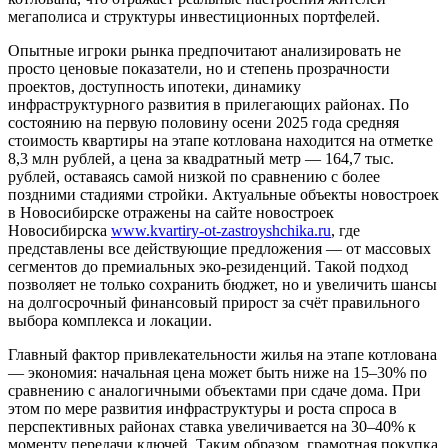
мегаполиса и структуры инвестиционных портфелей.
Опытные игроки рынка предпочитают анализировать не
просто ценовые показатели, но и степень прозрачности
проектов, доступность ипотеки, динамику
инфраструктурного развития в прилегающих районах. По
состоянию на первую половину осени 2025 года средняя
стоимость квартиры на этапе котлована находится на отметке
8,3 млн рублей, а цена за квадратный метр — 164,7 тыс.
рублей, оставаясь самой низкой по сравнению с более
поздними стадиями стройки. Актуальные объекты новостроек
в Новосибирске отражены на сайте новостроек
Новосибирска
www.kvartiry-ot-zastroyshchika.ru
, где
представлены все действующие предложения — от массовых
сегментов до премиальных эко-резиденций. Такой подход
позволяет не только сохранить бюджет, но и увеличить шансы
на долгосрочный финансовый прирост за счёт правильного
выбора комплекса и локации.
Главный фактор привлекательности жилья на этапе котлована
— экономия: начальная цена может быть ниже на 15–30% по
сравнению с аналогичными объектами при сдаче дома. При
этом по мере развития инфраструктуры и роста спроса в
перспективных районах ставка увеличивается на 30–40% к
моменту передачи ключей. Таким образом, грамотная покупка