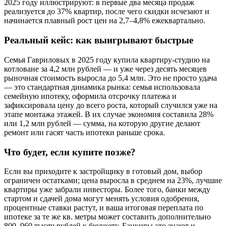
2025 году иллюстрируют: в первые два месяца продаж
реализуется до 37% квартир, после чего скидки исчезают и
начинается плавный рост цен на 2,7–4,8% ежеквартально.
Реальный кейс: как выигрывают быстрые
Семья Гавриловых в 2025 году купила квартиру-студию на
котловане за 4,2 млн рублей — и уже через десять месяцев
рыночная стоимость выросла до 5,4 млн. Это не просто удача
— это стандартная динамика рынка: семья использовала
семейную ипотеку, оформила отсрочку платежа и
зафиксировала цену до всего роста, который случился уже на
этапе монтажа этажей. В их случае экономия составила 28%
или 1,2 млн рублей — сумма, на которую другие делают
ремонт или гасят часть ипотеки раньше срока.
Что будет, если купите позже?
Если вы приходите к застройщику в готовый дом, выбор
ограничен остатками; цена выросла в среднем на 23%, лучшие
квартиры уже забрали инвесторы. Более того, банки между
стартом и сдачей дома могут менять условия одобрения,
процентные ставки растут, и ваша итоговая переплата по
ипотеке за те же кв. метры может составить дополнительно
800–960 тысяч рублей к бюджету. Банкиры это знают и