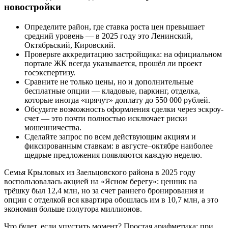
новостройки
Определите район, где ставка роста цен превышает
средний уровень — в 2025 году это Ленинский,
Октябрьский, Кировский.
Проверьте аккредитацию застройщика: на официальном
портале ЖК всегда указывается, прошёл ли проект
госэкспертизу.
Сравните не только цены, но и дополнительные
бесплатные опции — кладовые, паркинг, отделка,
которые иногда «прячут» доплату до 550 000 рублей.
Обсудите возможность оформления сделки через эскроу-
счет — это почти полностью исключает риски
мошенничества.
Сделайте запрос по всем действующим акциям и
фиксированным ставкам: в августе–октябре наиболее
щедрые предложения появляются каждую неделю.
Семья Крыловых из Заельцовского района в 2025 году
воспользовалась акцией на «Ясном берегу»: ценник на
трёшку был 12,4 млн, но за счет раннего бронирования и
опции с отделкой вся квартира обошлась им в 10,7 млн, а это
экономия больше полутора миллионов.
Что будет, если упустить момент? Простая арифметика: при