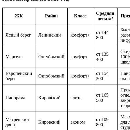
Средняя
ЖК
Район
Класс
Пре
цена м²
Быст
от 144
Ясный берег
Ленинский
комфорт+
разв
800
инфр
Ски
от 135
Марсель
Октябрьский
комфорт
100%
400
школ
Европейский
от 154
Пан
Октябрьский
комфорт+
берег
200
окна
Пре
от 165
отде
Панорама
Кировский
элита
500
закр
терр
Макс
Матрёшкин
от 109
Кировский
эконом
для 
двор
800
студ