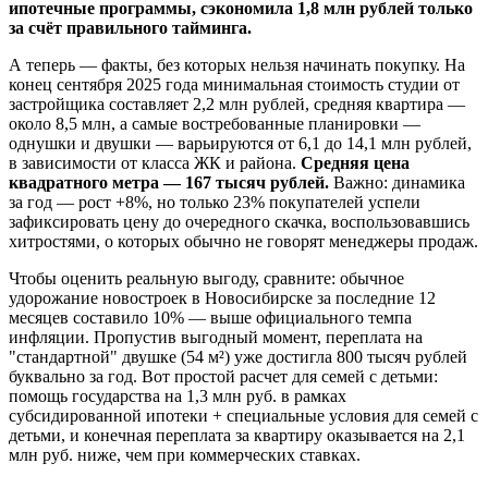
ипотечные программы, сэкономила 1,8 млн рублей только
за счёт правильного тайминга.
А теперь — факты, без которых нельзя начинать покупку. На
конец сентября 2025 года минимальная стоимость студии от
застройщика составляет 2,2 млн рублей, средняя квартира —
около 8,5 млн, а самые востребованные планировки —
однушки и двушки — варьируются от 6,1 до 14,1 млн рублей,
в зависимости от класса ЖК и района.
Средняя цена
квадратного метра — 167 тысяч рублей.
Важно: динамика
за год — рост +8%, но только 23% покупателей успели
зафиксировать цену до очередного скачка, воспользовавшись
хитростями, о которых обычно не говорят менеджеры продаж.
Чтобы оценить реальную выгоду, сравните: обычное
удорожание новостроек в Новосибирске за последние 12
месяцев составило 10% — выше официального темпа
инфляции. Пропустив выгодный момент, переплата на
"стандартной" двушке (54 м²) уже достигла 800 тысяч рублей
буквально за год. Вот простой расчет для семей с детьми:
помощь государства на 1,3 млн руб. в рамках
субсидированной ипотеки + специальные условия для семей с
детьми, и конечная переплата за квартиру оказывается на 2,1
млн руб. ниже, чем при коммерческих ставках.