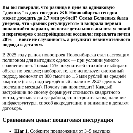
Вы бы поверили, что разница в цене на одинаковую
"двушку" в двух соседних ЖК Новосибирска сегодня
может доходить до 2,7 млн рублей? Семья Беляевых была
уверена, что «рынок регулируется» и выбрала первый
попавшийся вариант, но после детального анализа условий
и переговоров с застройщиками осознала: переплата почти
20% — вовсе не случайность, а результат невнимательного
подхода к деталям.
В 2025 году рынок новостроек Новосибирска стал настоящим
полигоном для выгодных сделок — при условии умного
сравнения цен. Только 15% покупателей стихийно выбирают
объект по рекламе; наоборот, те, кто использует системный
подход, экономят от 800 тысяч до 1,5 млн рублей на средней
квартире (факт, подтверждённый анализом 2847 сделок за
последние месяцы). Почему так происходит? Каждый
застройщик по своему формирует стоимость квадратного
метра, учитывая статус района, этап строительства, наличие
инфраструктуры, способ аккредитации и внимание к деталям
договора.
Сравниваем цены: пошаговая инструкция
Шаг 1.
Соберите предложения от 3–5 ведущих