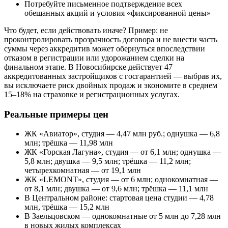
Потребуйте письменное подтверждение всех
обещанных акций и условия «фиксированной цены»
Что будет, если действовать иначе? Пример: не
проконтролировать прозрачность договора и не внести часть
суммы через аккредитив может обернуться впоследствии
отказом в регистрации или удорожанием сделки на
финальном этапе. В Новосибирске действует 47
аккредитованных застройщиков с госгарантией — выбрав их,
вы исключаете риск двойных продаж и экономите в среднем
15–18% на страховке и регистрационных услугах.
Реальные примеры цен
ЖК «Авиатор», студия — 4,47 млн руб.; однушка — 6,8
млн; трёшка — 11,98 млн
ЖК «Горская Лагуна», студия — от 6,1 млн; однушка —
5,8 млн; двушка — 9,5 млн; трёшка — 11,2 млн;
четырехкомнатная — от 19,1 млн
ЖК «LEMONT», студия — от 6 млн; однокомнатная —
от 8,1 млн; двушка — от 9,6 млн; трёшка — 11,1 млн
В Центральном районе: стартовая цена студии — 4,78
млн, трёшка — 15,2 млн
В Заельцовском — однокомнатные от 5 млн до 7,28 млн
в новых жилых комплексах