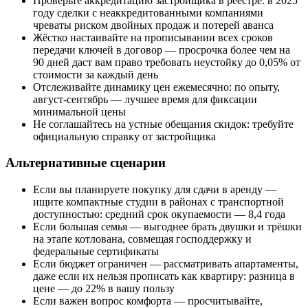
Проверьте аккредитацию застройщика в реестре: в 2025
году сделки с неаккредитованными компаниями
чреваты риском двойных продаж и потерей аванса
Жёстко настаивайте на прописывании всех сроков
передачи ключей в договор — просрочка более чем на
90 дней даст вам право требовать неустойку до 0,05% от
стоимости за каждый день
Отслеживайте динамику цен ежемесячно: по опыту,
август-сентябрь — лучшее время для фиксации
минимальной цены
Не соглашайтесь на устные обещания скидок: требуйте
официальную справку от застройщика
Альтернативные сценарии
Если вы планируете покупку для сдачи в аренду —
ищите компактные студии в районах с транспортной
доступностью: средний срок окупаемости — 8,4 года
Если большая семья — выгоднее брать двушки и трёшки
на этапе котлована, совмещая господдержку и
федеральные сертификаты
Если бюджет ограничен — рассматривать апартаменты,
даже если их нельзя прописать как квартиру: разница в
цене — до 22% в вашу пользу
Если важен вопрос комфорта — просчитывайте,