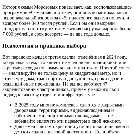
История семьи Морозовых показывает, как, воспользовавшись
программой «Семейная ипотека», они внесли минимальный
первоначальный взнос и за счёт налогового вычета получили
возврат более 340 тысяч рублей. Если бы они выбрали
стандартную ипотеку, их ежемесячная нагрузка выросла бы на
7 000 рублей, а срок возврата — на два года дольше.
Психология и практика выбора
Вот парадокс: каждая третья сделка, отменённая в 2024 году,
завершалась тем, что клиент не учёл нюанс планировки или
скрытые расходы по коммунальным платежам. Простой совет
— анализируйте не только цену за квадратный метр, но и
структуру дома, транспортную доступность, сроки сдачи и
реальный опыт проживания. На рынке работает 47
аккредитованных застройщиков, причём у каждого свой
подход к качеству отделки и инфраструктуре.
В 2025 году многие комплексы сдаются с закрытыми
дворовыми территориями, видеонаблюдением и
собственными спортивными площадками — не
забывайте включать эти параметры в свой чек-лист.
Для семей с детьми критично уточнить наличие школ и
детских садов в шаговой доступности. Если объект