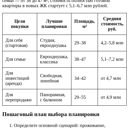
семьи — от 38 до 47 м²; стоимость полностью готовой
квартиры в новых ЖК стартует с 5,1–6,7 млн рублей.
Средняя
Цели
Лучшие
Площадь,
стоимость,
покупки
планировки
м²
руб.
Для себя
Студия,
29–38
4,2–5,8 млн
(стартовая)
еврооднушка
Еврооднушка,
Для семьи
38–47
5,1–7,2 млн
классика
Для
Свободная,
инвестиций
34–42
от 4,7 млн
линейная
(аренда)
Для
Панорамная,
29–55
от 4,9 млн
перепродажи
с балконом
Пошаговый план выбора планировки
Определите основной сценарий: проживание,