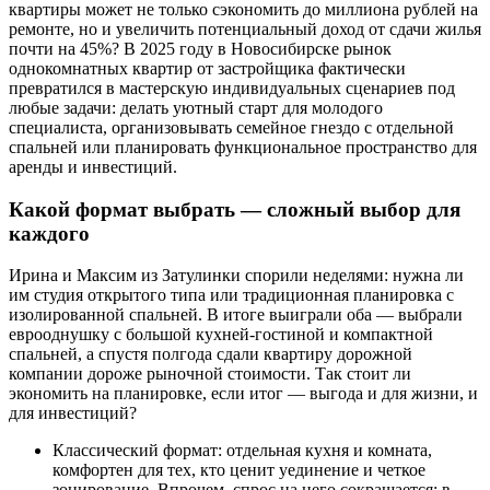
квартиры может не только сэкономить до миллиона рублей на
ремонте, но и увеличить потенциальный доход от сдачи жилья
почти на 45%? В 2025 году в Новосибирске рынок
однокомнатных квартир от застройщика фактически
превратился в мастерскую индивидуальных сценариев под
любые задачи: делать уютный старт для молодого
специалиста, организовывать семейное гнездо с отдельной
спальней или планировать функциональное пространство для
аренды и инвестиций.
Какой формат выбрать — сложный выбор для
каждого
Ирина и Максим из Затулинки спорили неделями: нужна ли
им студия открытого типа или традиционная планировка с
изолированной спальней. В итоге выиграли оба — выбрали
еврооднушку с большой кухней-гостиной и компактной
спальней, а спустя полгода сдали квартиру дорожной
компании дороже рыночной стоимости. Так стоит ли
экономить на планировке, если итог — выгода и для жизни, и
для инвестиций?
Классический формат: отдельная кухня и комната,
комфортен для тех, кто ценит уединение и четкое
зонирование. Впрочем, спрос на него сокращается: в