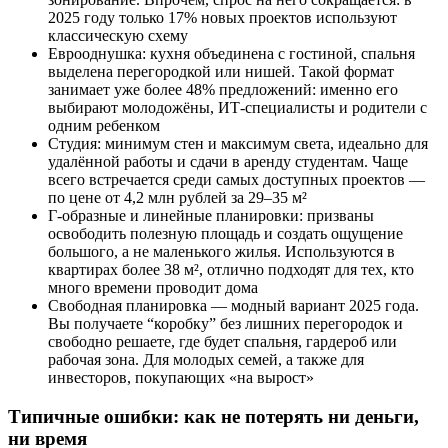
2025 году только 17% новых проектов используют
классическую схему
Еврооднушка: кухня объединена с гостиной, спальня
выделена перегородкой или нишей. Такой формат
занимает уже более 48% предложений: именно его
выбирают молодожёны, ИТ-специалисты и родители с
одним ребенком
Студия: минимум стен и максимум света, идеально для
удалённой работы и сдачи в аренду студентам. Чаще
всего встречается среди самых доступных проектов —
по цене от 4,2 млн рублей за 29–35 м²
Г-образные и линейные планировки: призваны
освободить полезную площадь и создать ощущение
большого, а не маленького жилья. Используются в
квартирах более 38 м², отлично подходят для тех, кто
много времени проводит дома
Свободная планировка — модный вариант 2025 года.
Вы получаете “коробку” без лишних перегородок и
свободно решаете, где будет спальня, гардероб или
рабочая зона. Для молодых семей, а также для
инвесторов, покупающих «на вырост»
Типичные ошибки: как не потерять ни деньги,
ни время