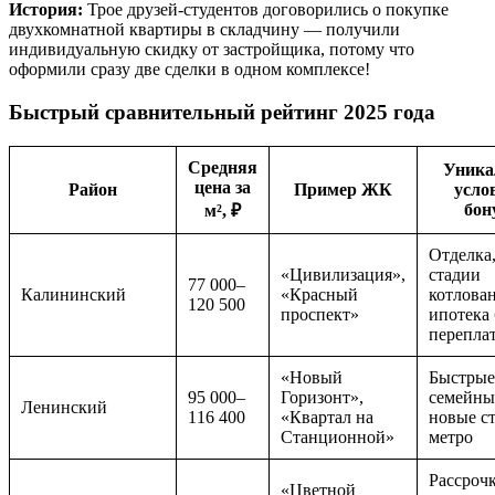
История:
Трое друзей-студентов договорились о покупке
двухкомнатной квартиры в складчину — получили
индивидуальную скидку от застройщика, потому что
оформили сразу две сделки в одном комплексе!
Быстрый сравнительный рейтинг 2025 года
Средняя
Уника
цена за
Район
Пример ЖК
усло
бон
м², ₽
Отделка,
«Цивилизация»,
стадии
77 000–
Калининский
«Красный
котлован
120 500
проспект»
ипотека 
перепла
«Новый
Быстрые
95 000–
Горизонт»,
семейны
Ленинский
116 400
«Квартал на
новые с
Станционной»
метро
Рассрочк
«Цветной