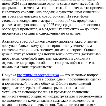
июле 2024 года произошло одно из самых важных событий
для рынка — отмена массовой льготной ипотеки, что привело
к кратному сокращению продаж и существенном снижении
интереса покупателей к новостройкам. На этом фоне
стоимость квадратного метра в новостройках продолжает
расти: за первую половину 2025 года средний рост составил
более двух процентов, а в отдельных сегментах — до шести
процентов за студии и однокомнатные квартиры.
Активность застройщиков скорректирована ужесточением
доступа к банковскому финансированию, увеличением
ключевой ставки и изменением динамики спроса. Однако
даже в этих условиях для покупателей остаются доступными
программы семейной ипотеки, рассрочки и скидки на
отдельные квартиры, особенно если речь идёт о жилье на
начальном этапе строительства.
Покупка
квартиры от застройщика
— это не только вопрос
цены, но и уверенности в сроках сдачи, прозрачности сделки
и юридической чистоте объекта. Обилие предложений
предполагает серьёзный анализ рынка, понимание
механизмов ценообразования и грамотное сравнение
наличествующих опций: от инфраструктуры и расположения
до экономии на коммунальных платежах и возможности
выхода на новый уровень жизни. Такой подход позволяет