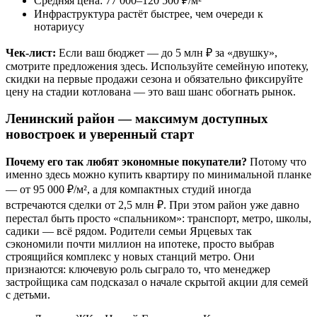
Средняя цена: 77 000–120 500 ₽/м²
Инфраструктура растёт быстрее, чем очереди к
нотариусу
Чек-лист:
Если ваш бюджет — до 5 млн ₽ за «двушку»,
смотрите предложения здесь. Используйте семейную ипотеку,
скидки на первые продажи сезона и обязательно фиксируйте
цену на стадии котлована — это ваш шанс обогнать рынок.
Ленинский район — максимум доступных
новостроек и уверенный старт
Почему его так любят экономные покупатели?
Потому что
именно здесь можно купить квартиру по минимальной планке
— от 95 000 ₽/м², а для компактных студий иногда
встречаются сделки от 2,5 млн ₽. При этом район уже давно
перестал быть просто «спальником»: транспорт, метро, школы,
садики — всё рядом. Родители семьи Ярцевых так
сэкономили почти миллион на ипотеке, просто выбрав
строящийся комплекс у новых станций метро. Они
признаются: ключевую роль сыграло то, что менеджер
застройщика сам подсказал о начале скрытой акции для семей
с детьми.