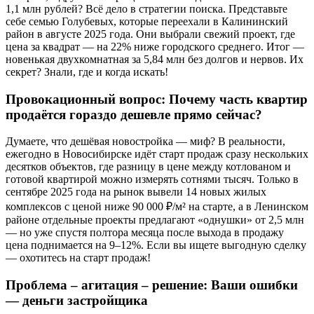
1,1 млн рублей? Всё дело в стратегии поиска. Представьте
себе семью Голубевых, которые переехали в Калининский
район в августе 2025 года. Они выбрали свежий проект, где
цена за квадрат — на 22% ниже городского среднего. Итог —
новенькая двухкомнатная за 5,84 млн без долгов и нервов. Их
секрет? Знали, где и когда искать!
Провокационный вопрос: Почему часть квартир
продаётся гораздо дешевле прямо сейчас?
Думаете, что дешёвая новостройка — миф? В реальности,
ежегодно в Новосибирске идёт старт продаж сразу нескольких
десятков объектов, где разницу в цене между котлованом и
готовой квартирой можно измерять сотнями тысяч. Только в
сентябре 2025 года на рынок вывели 14 новых жилых
комплексов с ценой ниже 90 000 ₽/м² на старте, а в Ленинском
районе отдельные проекты предлагают «однушки» от 2,5 млн
— но уже спустя полтора месяца после выхода в продажу
цена поднимается на 9–12%. Если вы ищете выгодную сделку
— охотитесь на старт продаж!
Проблема – агитация – решение: Ваши ошибки
— деньги застройщика