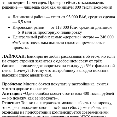
за последние 12 месяцев. Проверь сейчас: откладываешь
решение — лишаешь себя как минимум 800 тысяч экономии!
Ленинский район — старт от 95 000 ₽/м², средняя сделка
— 6,5 млн.
Кировский район — от 118 000 ₽/м², средний диапазон
— 6–9 млн за просторную планировку.
Центральный район: самые «дорогие» метры — 246 000
₽/м², зато здесь максимально сдаются премиальные
проекты.
ЛАЙФХАК:
Банкиры не любят рассказывать об этом, но если
на старте стройки заявиться с одобрением сразу от трёх
банков — сможете договориться на скидку до 5% с финальной
цены. Почему? Потому что застройщику выгодно показать
высокий спрос аналитикам.
Проблема:
Многие боятся покупать у застройщика, считая,
что это дороже и опаснее.
Агитация:
«Одна ошибка может стоить вам 400 тысяч рублей
— но покажу, как её избежать».
Решение:
Только на «первичке» можно выбрать планировку,
этаж, расположение окон — всё под себя. Даже небольшая
экономия на приобретении компенсируется современными
энергоэффективными технологиями: ваши ЖКХ расходы