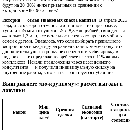
будут на 20–30% ниже привычных (в сравнении с
«вторичкой» 80–90-х годов).
История — семья Ивановых спасла капитал:
В апреле 2025
года, зная о скорой отмене льгот в ипотечной программе,
купили трёхкомнатную жильё за 8,8 млн рублей, свои деньги
— только 1,2 млн, все остальное перекрыто программой для
семей с детьми. Оказалось, что если выбирать правильного
застройщика и квартиру на ранней стадии, можно получить
дополнительную рассрочку без переплат и мебелировку в
подарок — это предложение действует всего в 11% жилых
комплексов. Искали предложения через независимого
консультанта — и получили индивидуальную скидку на
внутренние работы, которая не афишируется публично.
Выигрываете «по-крупному»: расчет выгоды и
ловушки
Стоимос
Мин.
Сценарий
Средняя
«вторичк
Район
цена
экономии
сделка
для
за м²
(на старте)
сравнен