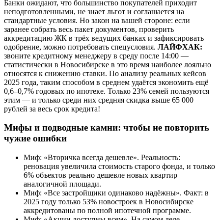
Банки ожидают, что большинство покупателей приходит
неподготовленными, не знает льгот и соглашается на
стандартные условия. Но закон на вашей стороне: если
заранее собрать весь пакет документов, проверить
аккредитацию ЖК в трёх ведущих банках и зафиксировать
одобрение, можно потребовать спецусловия.
ЛАЙФХАК:
звоните кредитному менеджеру в среду после 14:00 —
статистически в Новосибирске в это время наиболее лояльно
относятся к снижению ставки. По анализу реальных кейсов
2025 года, таким способом в среднем удаётся экономить ещё
0,6–0,7% годовых по ипотеке. Только 23% семей пользуются
этим — и только среди них средняя скидка выше 65 000
рублей за весь срок кредита!
Мифы и подводные камни: чтобы не повторить
чужие ошибки
Миф: «Вторичка всегда дешевле». Реальность:
реновация увеличила стоимость старого фонда, и только
6% объектов реально дешевле новых квартир
аналогичной площади.
Миф: «Все застройщики одинаково надёжны». Факт: в
2025 году только 53% новостроек в Новосибирске
аккредитованы по полной ипотечной программе.
Миф: «Акции доступны всем». На самом деле,