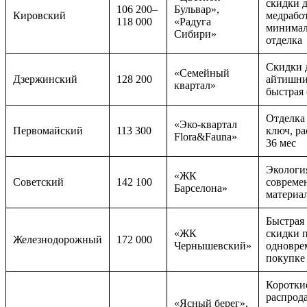
скидки 
106 200–
Бульвар»,
Кировский
медрабо
118 000
«Радуга
минимал
Сибири»
отделка
Скидки 
«Семейный
Дзержинский
128 200
айтишни
квартал»
быстрая 
Отделка
«Эко-квартал
Первомайский
113 300
ключ, ра
Flora&Fauna»
36 мес
Экологи
«ЖК
Советский
142 100
совреме
Барселона»
материа
Быстрая 
«ЖК
скидки 
Железнодорожный
172 000
Чернышевский»
одновре
покупке
Коротки
распрод
«Ясный берег»,