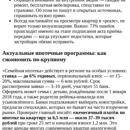
ремонт, бесплатная мебелировка, спецставки по
страховке. Об этом не пишут в открытых источниках,
спрашивать нужно прямо.
Всегда настаивайте на просмотре квартир в «реале», не
верьте только визуализациям. Важно: 73% ошибок
происходит именно на этапе подписания акта приёма-
передачи — когда упускают недостатки, которые
застройщик обязан исправить.
Актуальные ипотечные программы: как
сэкономить по-крупному
«Семейная ипотека» действует в регионе на особых условиях:
ставка — до 6% годовых
, первоначальный взнос — от 15–
20%, максимальная сумма — 6 млн рублей. Срок
рассмотрения заявки — 3–10 дней, участвует 51 банк.
Оформить может семья с детьми, рождёнными после 1 января
2018 года, а также родители ребёнка-инвалида или
усыновлённого. Банки подталкивают выбирать новостройки,
предлагая спецскидки, которых не бывает на чисто вторичном
рынке. Проверьте главный инсайт:
ежемесячный платёж по
ипотеке на квартиру за 6,5 млн — около 37–39 тысяч
рублей
при сроке 25 лет и начальном взносе 1,2 млн. Это
ниже аренды многих современных квартир аналогичной