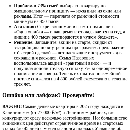
Проблема:
73% семей выбирают квартиру по
эмоциональному принципу — из-за вида из окна или
рекламы. Итог — переплата от рыночной стоимости
минимум на 450 тысяч.
Агитация:
Секрет экономии в грамотном анализе.
«Одна ошибка — и ваш ремонт откладывается на год, а
лишние 400 тысяч растворяются в чужом бюджете».
Решение:
Запомните: акции на старте, скидки от
застройщика по внутренним программам, предложения
с быстрой сделкой — вот настоящие инструменты для
сокращения расходов. Семья Назаровых
воспользовалась акцией «грантовый взнос» — и
получила дополнительную скидку 7% за одновременное
подписание договора. Теперь их платеж по семейной
ипотеке снижался на 4 800 рублей ежемесячно в течение
трех лет.
Ошибка или лайфхак? Проверяйте!
ВАЖНО!
Самые дешёвые квартиры в 2025 году находятся в
Калининском (от 77 000 ₽/м²) и Ленинском районах, где
конкурируют сразу несколько застройщиков. Но: большинство
акционных цен действует ограниченное время на стартовых
этапах (до 45 дней с момента анонса продаж). Услышали об