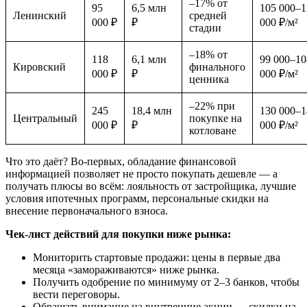
–17% от
95
6,5 млн
105 000–1
Ленинский
средней
000 ₽
₽
000 ₽/м²
стадии
–18% от
118
6,1 млн
99 000–10
Кировский
финального
000 ₽
₽
000 ₽/м²
ценника
–22% при
245
18,4 млн
130 000–1
Центральный
покупке на
000 ₽
₽
000 ₽/м²
котловане
Что это даёт? Во-первых, обладание финансовой
информацией позволяет не просто покупать дешевле — а
получать плюсы во всём: лояльность от застройщика, лучшие
условия ипотечных программ, персональные скидки на
внесение первоначального взноса.
Чек-лист действий для покупки ниже рынка:
Мониторить стартовые продажи: цены в первые два
месяца «замораживаются» ниже рынка.
Получить одобрение по минимуму от 2–3 банков, чтобы
вести переговоры.
Обращать внимание на внутренние акции — скидки на