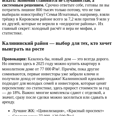
искать: экономия становится не случайностью, а
системным решением.
Срочно ответьте себе, готовы ли вы
потратить лишние 800 тысяч только потому, что не там
выбирали новостройку? Семья Игнатовых, например, взяли
трёшку в Кировском районе всего за 7,2 млн против 9 млн у
их друзей, которые не верили в «недорогие районы». Их
главный секрет: холодный расчёт и вера не мифам, а
статистике.
Калининский район — выбор для тех, кто хочет
выиграть на росте
Провокация:
Казалось бы, новый дом — это всегда дорого.
Но именно здесь в 2025 году можно купить квартиру в
монолитном доме от 77 000 ₽/м². Причём, пока другие
сомневаются, первые инвесторы уже забрали ключи и
получили доход от перепродажи! Калининский идеально
подходит для молодых семей и инвесторов, которые ценят
перспективу: по статистике, здесь прирост стоимости за год
— до 18%. Важно: многие комплексы сдают с отделкой, а
значит, сразу после сделки можно заселиться или сдавать в
аренду.
Лучшие ЖК: «Цивилизация», «Красный проспект»