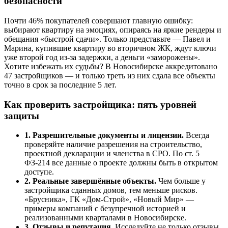
безопасности
Почти 46% покупателей совершают главную ошибку:
выбирают квартиру на эмоциях, опираясь на яркие рендеры и
обещания «быстрой сдачи». Только представьте — Павел и
Марина, купившие квартиру во вторичном ЖК, ждут ключи
уже второй год из-за задержки, а деньги «заморожены».
Хотите избежать их судьбы? В Новосибирске аккредитовано
47 застройщиков — и только треть из них сдала все объекты
точно в срок за последние 5 лет.
Как проверить застройщика: пять уровней
защиты
1. Разрешительные документы и лицензии.
Всегда
проверяйте наличие разрешения на строительство,
проектной декларации и членства в СРО. По ст. 5
ФЗ-214 все данные о проекте должны быть в открытом
доступе.
2. Реальные завершённые объекты.
Чем больше у
застройщика сданных домов, тем меньше рисков.
«Брусника», ГК «Дом-Строй», «Новый Мир» —
примеры компаний с безупречной историей и
реализованными кварталами в Новосибирске.
3. Отзывы и репутация.
Исследуйте не только отзывы