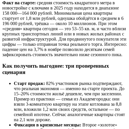
Факт на старте:
средняя стоимость квадратного метра в
новостройке с ключами в 2025 году находится в диапазоне
158 000—164 000 рублей. Минимальная цена квартиры
стартует от 1,8 млн рублей, однушка обойдётся в среднем в 6
196 000 рублей, трёшка — около 10 миллионов. При этом
«средняя» квартира сегодня — это 53–55 кв. м, и часто вблизи
крупных транспортных линий или в новых жилых районах с
развитой инфраструктурой. Для продвинутого покупателя эти
цифры — только отправная точка реального торга. Интересно:
падение цен на 3,7% в ноябре позволило десяткам семей
зафиксировать стоимость значительно ниже сезонного пика.
Как получить выгоднее: три проверенных
сценария
Старт продаж:
82% участников рынка подтверждают,
что реальная экономия — именно на старте проекта. До
15–20% стоимости жильё дешевле, чем при заселении.
Пример из практики — семья из Академгородка: они
взяли 3-комнатную квартиру на этапе котлована за 8,8
млн, вложили 1,2 млн своих средств, остальное — по
семейной ипотеке. Сейчас аналогичные квартиры стоят
на 2,1 млн дороже.
Фиксация в кризисные месяцы:
Второе «золотое»