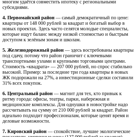
многим удаётся совместить ипотеку с региональными
субсидиями.
4. Первомайский район
— самый демократичный по цене:
квартиры от 148 000 рублей за квадрат и богатый выбор в
новых проектах. Здесь часто селятся молодые специалисты,
которые ищут баланс между низкой стоимостью и быстрым
доступом к зелёным зонам и школам.
5. Железнодорожный район
— здесь востребованы квартиры
под сдачу, потому что район граничит с ключевыми
транспортными узлами и крупными торговыми центрами.
Стоимость «квадрата» — 207 000 рублей, но спрос стабильно
высокий. Пример: за последние три года квартиры в новых
ЖК подорожали на 27%, а инвестиционные сделки составили
31% всех покупок.
6. Центральный район
— магнит для тех, кто привык к
ритму города: офисы, театры, парки, набережная и
медицинские комплексы. Для однушки в новостройке надо
рассчитывать на сумму от 210 000 рублей за квадрат. Район
идеально подходит профессионалам, которые ценят время и
деловые возможности.
7. Кировский район
— спокойствие, лучшие экологические
показатели, умеренные цены (127 000 рублей за квадрат).