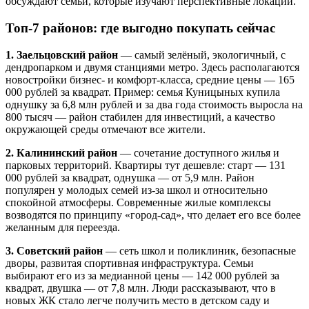
обсуждают семьи, которые изучают перспективные локации.
Топ-7 районов: где выгодно покупать сейчас
1. Заельцовский район
— самый зелёный, экологичный, с
дендропарком и двумя станциями метро. Здесь располагаются
новостройки бизнес- и комфорт-класса, средние цены — 165
000 рублей за квадрат. Пример: семья Куницыных купила
однушку за 6,8 млн рублей и за два года стоимость выросла на
800 тысяч — район стабилен для инвестиций, а качество
окружающей среды отмечают все жители.
2. Калининский район
— сочетание доступного жилья и
парковых территорий. Квартиры тут дешевле: старт — 131
000 рублей за квадрат, однушка — от 5,9 млн. Район
популярен у молодых семей из-за школ и относительно
спокойной атмосферы. Современные жилые комплексы
возводятся по принципу «город-сад», что делает его все более
желанным для переезда.
3. Советский район
— сеть школ и поликлиник, безопасные
дворы, развитая спортивная инфраструктура. Семьи
выбирают его из за медианной цены — 142 000 рублей за
квадрат, двушка — от 7,8 млн. Люди рассказывают, что в
новых ЖК стало легче получить место в детском саду и