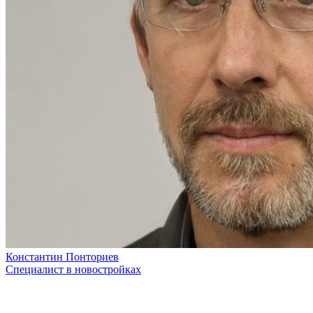
Константин Понториев
Специалист в новостройках