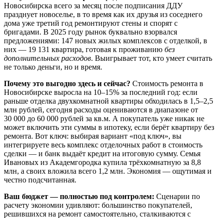
Новосибирска всего за месяц после подписания ДДУ
празднует новоселье, в то время как их друзья из соседнего
дома уже третий год ремонтируют стены и спорят с
бригадами. В 2025 году рынок буквально взорвался
предложениями: 147 новых жилых комплексов с отделкой, в
них — 19 131 квартира, готовая к проживанию
без
дополнительных расходов
. Выигрывает тот, кто умеет считать
не только деньги, но и время.
Почему это выгодно здесь и сейчас?
Стоимость ремонта в
Новосибирске выросла на 10–15% за последний год: если
раньше отделка двухкомнатной квартиры обходилась в 1,5–2,5
млн рублей, сегодня расходы оцениваются в диапазоне от
30 000 до 60 000 рублей за кв.м. А покупатель уже никак не
может включить эти суммы в ипотеку, если берёт квартиру без
ремонта. Вот ключ: выбирая вариант «под ключ», вы
интегрируете весь комплекс отделочных работ в стоимость
сделки — и банк выдаёт кредит на итоговую сумму. Семья
Ивановых из Академгородка купила трёхкомнатную за 8,8
млн, а своих вложила всего 1,2 млн. Экономия — ощутимая и
честно подсчитанная.
Ваш бюджет — полностью под контролем:
Сценарии по
расчету экономии удивляют: большинство покупателей,
решившихся на ремонт самостоятельно, сталкиваются с