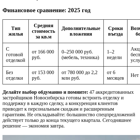
Финансовое сравнение: 2025 год
Средняя
Тип
Дополнительные
Сроки
Воз
стоимость
жилья
вложения
въезда
б
за кв.м
С
Акц
от 166 000
0–250 000 руб.
1–2
готовой
бес
руб.
(мебель, техника)
недели
отделкой
усл
Без
от 153 000
от 780 000 до 2,2
от 6
Нет
отделки
руб.
млн руб.
месяцев
Делайте выбор обдуманно и помните:
47 аккредитованных
застройщиков Новосибирска готовы встроить отделку и
поддержку в каждую сделку, а конкуренция клиентов
приводит к персональным скидкам и расширенным
гарантиям. Не откладывайте: большинство спецпредложений
действует только до конца текущего квартала. Сегодняшнее
решение — экономия завтра.