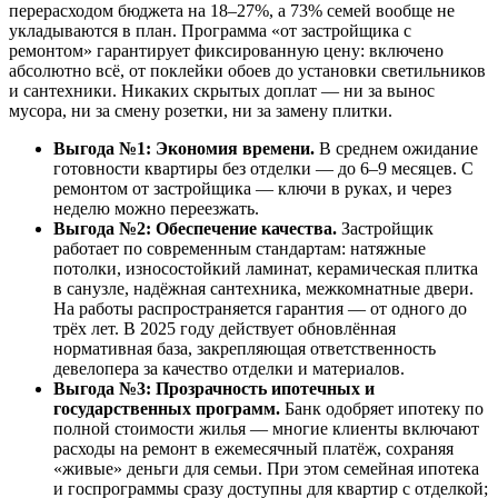
перерасходом бюджета на 18–27%, а 73% семей вообще не
укладываются в план. Программа «от застройщика с
ремонтом» гарантирует фиксированную цену: включено
абсолютно всё, от поклейки обоев до установки светильников
и сантехники. Никаких скрытых доплат — ни за вынос
мусора, ни за смену розетки, ни за замену плитки.
Выгода №1: Экономия времени.
В среднем ожидание
готовности квартиры без отделки — до 6–9 месяцев. С
ремонтом от застройщика — ключи в руках, и через
неделю можно переезжать.
Выгода №2: Обеспечение качества.
Застройщик
работает по современным стандартам: натяжные
потолки, износостойкий ламинат, керамическая плитка
в санузле, надёжная сантехника, межкомнатные двери.
На работы распространяется гарантия — от одного до
трёх лет. В 2025 году действует обновлённая
нормативная база, закрепляющая ответственность
девелопера за качество отделки и материалов.
Выгода №3: Прозрачность ипотечных и
государственных программ.
Банк одобряет ипотеку по
полной стоимости жилья — многие клиенты включают
расходы на ремонт в ежемесячный платёж, сохраняя
«живые» деньги для семьи. При этом семейная ипотека
и госпрограммы сразу доступны для квартир с отделкой;