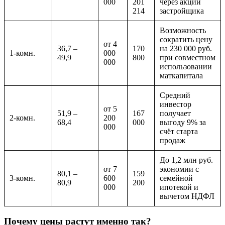
000
201
через акции
214
застройщика
Возможность
сократить цену
от 4
36,7 –
170
на 230 000 руб.
1-комн.
000
49,9
800
при совместном
000
использовании
маткапитала
Средний
инвестор
от 5
51,9 –
167
получает
2-комн.
200
68,4
000
выгоду 9% за
000
счёт старта
продаж
До 1,2 млн руб.
от 7
экономии с
80,1 –
159
3-комн.
600
семейной
80,9
200
000
ипотекой и
вычетом НДФЛ
Почему цены растут именно так?