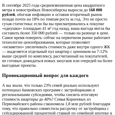
В сентябре 2025 года средневзвешенная цена квадратного
метра в новостройках Новосибирска выросла до
168 000
рублей
, обогнав инфляцию и оставив вторичный рынок
позади почти на 18% по темпам роста за год. Это не просто
сухая статистика: если бы вы присматривались к покупке
«однушки» площадью 41 м² год назад, ваша выгода могла бы
составить более 350 000 рублей — только на разнице в цене.
Самое время поверить: сейчас на первичном рынке работают
технологии ценообразования, которые позволяют
«незаметно» увеличивать стоимость даже внутри одного ЖК
— выделяется отдельный пул квартир с ценником на 7-12%
выше средней по комплексу, рассчитанный на покупателей,
не готовых дожидаться новых запусков или очередей на более
выгодные проекты.
Провокационный вопрос для каждого
А вы знали, что только 23% семей реально используют
потенциал банковских программ с застройщиками и
региональными субсидиями, чтобы снизить итоговую
стоимость квартиры до 40%? Семья Корнеевых из
Первомайского района сэкономила 1,8 млн рублей благодаря
тому, что правильно совместила рассрочку от застройщика с
субсидированной процентной ставкой по семейной ипотеке и