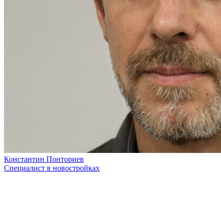
Константин Понториев
Специалист в новостройках