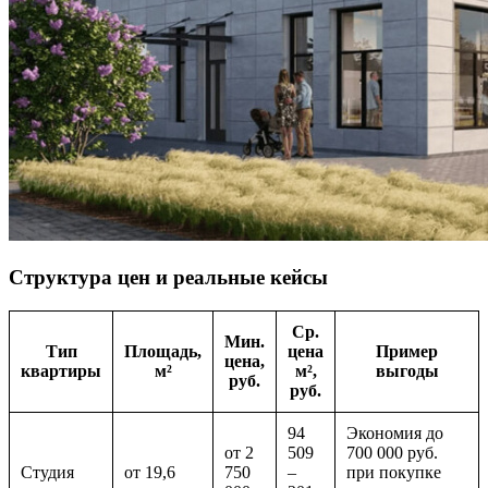
Структура цен и реальные кейсы
Ср.
Мин.
Тип
Площадь,
цена
Пример
цена,
квартиры
м²
м²,
выгоды
руб.
руб.
94
Экономия до
от 2
509
700 000 руб.
Студия
от 19,6
750
–
при покупке