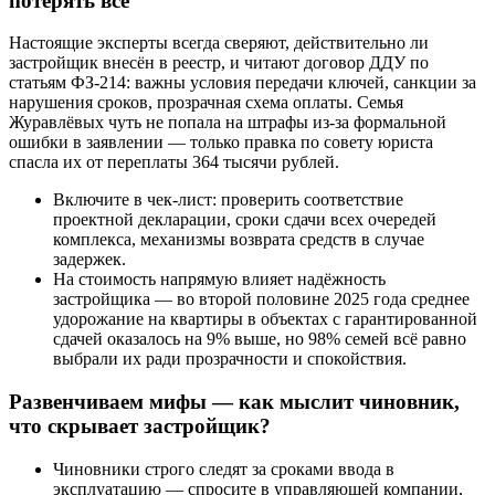
потерять всё
Настоящие эксперты всегда сверяют, действительно ли
застройщик внесён в реестр, и читают договор ДДУ по
статьям ФЗ-214: важны условия передачи ключей, санкции за
нарушения сроков, прозрачная схема оплаты. Семья
Журавлёвых чуть не попала на штрафы из-за формальной
ошибки в заявлении — только правка по совету юриста
спасла их от переплаты 364 тысячи рублей.
Включите в чек-лист: проверить соответствие
проектной декларации, сроки сдачи всех очередей
комплекса, механизмы возврата средств в случае
задержек.
На стоимость напрямую влияет надёжность
застройщика — во второй половине 2025 года среднее
удорожание на квартиры в объектах с гарантированной
сдачей оказалось на 9% выше, но 98% семей всё равно
выбрали их ради прозрачности и спокойствия.
Развенчиваем мифы — как мыслит чиновник,
что скрывает застройщик?
Чиновники строго следят за сроками ввода в
эксплуатацию — спросите в управляющей компании,