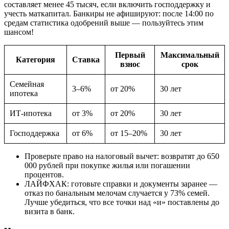
составляет менее 45 тысяч, если включить господдержку и
учесть маткапитал. Банкиры не афишируют: после 14:00 по
средам статистика одобрений выше — пользуйтесь этим
шансом!
Первый
Максимальный
Категория
Ставка
взнос
срок
Семейная
3–6%
от 20%
30 лет
ипотека
ИТ-ипотека
от 3%
от 20%
30 лет
Господдержка
от 6%
от 15–20%
30 лет
Проверьте право на налоговый вычет: возвратят до 650
000 рублей при покупке жилья или погашении
процентов.
ЛАЙФХАК: готовьте справки и документы заранее —
отказ по банальным мелочам случается у 73% семей.
Лучше убедиться, что все точки над «и» поставлены до
визита в банк.