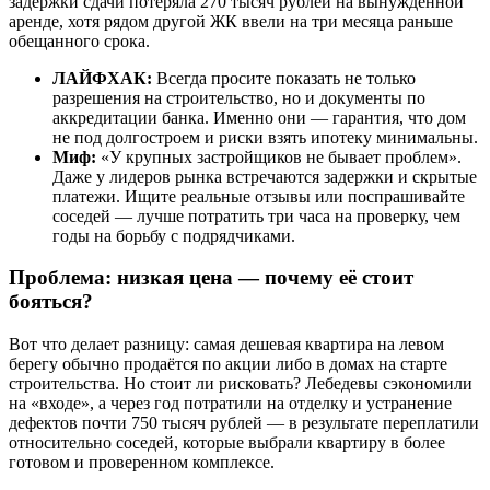
задержки сдачи потеряла 270 тысяч рублей на вынужденной
аренде, хотя рядом другой ЖК ввели на три месяца раньше
обещанного срока.
ЛАЙФХАК:
Всегда просите показать не только
разрешения на строительство, но и документы по
аккредитации банка. Именно они — гарантия, что дом
не под долгостроем и риски взять ипотеку минимальны.
Миф:
«У крупных застройщиков не бывает проблем».
Даже у лидеров рынка встречаются задержки и скрытые
платежи. Ищите реальные отзывы или поспрашивайте
соседей — лучше потратить три часа на проверку, чем
годы на борьбу с подрядчиками.
Проблема: низкая цена — почему её стоит
бояться?
Вот что делает разницу: самая дешевая квартира на левом
берегу обычно продаётся по акции либо в домах на старте
строительства. Но стоит ли рисковать? Лебедевы сэкономили
на «входе», а через год потратили на отделку и устранение
дефектов почти 750 тысяч рублей — в результате переплатили
относительно соседей, которые выбрали квартиру в более
готовом и проверенном комплексе.