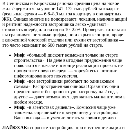
В Ленинском и Кировском районах средняя цена на новое
жильё держится на уровне 141–172 тыс. рублей за квадрат
(реальные сделки — 6,6–8,9 млн за квартиру в стандартных
ЖК). Однако многие не подозревают: локация, наличие акций
и рейтинг надёжности застройщика легко «двигают»
стоимость вперёд или назад на 10–22%. Проверьте: готовы ли
вы сравнивать не только цифры, но и скрытые опции, вроде
включенной чистовой отделки или кухни от застройщика —
это часто экономит до 600 тысяч рублей на старте.
Миф:
«большой дисконт возможен только на старте
строительства». На деле выгодные предложения чаще
появляются в начале и в конце реализации проекта: не
пропустите новую очередь — торгуйтесь с позиции
информированного покупателя.
Миф:
«все застройщики работают по одинаковым
схемам». Распространённая ошибка! Сравните: одни
предоставляют беспроцентную рассрочку на 2 года,
другие — дают возможность доплатить маткапиталом в
любом месяце.
Миф:
«в агентствах дешевле». Комиссия чаще уже
заложена: спрашивайте прямую цену у застройщика.
Ваша выгода — в умении читать условия в деталях.
ЛАЙФХАК:
спросите застройщика про внутренние акции и