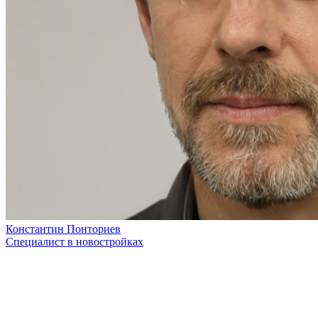
Константин Понториев
Специалист в новостройках