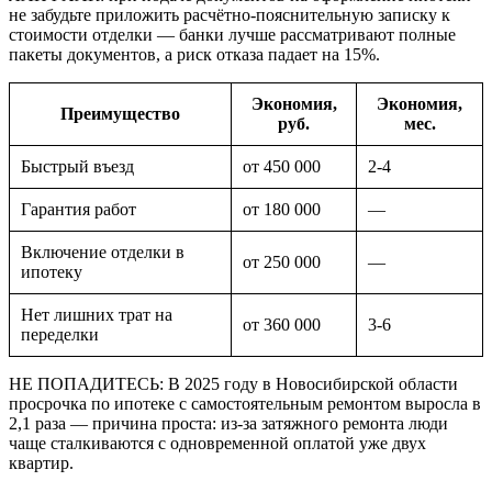
не забудьте приложить расчётно-пояснительную записку к
стоимости отделки — банки лучше рассматривают полные
пакеты документов, а риск отказа падает на 15%.
Экономия,
Экономия,
Преимущество
руб.
мес.
Быстрый въезд
от 450 000
2-4
Гарантия работ
от 180 000
—
Включение отделки в
от 250 000
—
ипотеку
Нет лишних трат на
от 360 000
3-6
переделки
НЕ ПОПАДИТЕСЬ: В 2025 году в Новосибирской области
просрочка по ипотеке с самостоятельным ремонтом выросла в
2,1 раза — причина проста: из-за затяжного ремонта люди
чаще сталкиваются с одновременной оплатой уже двух
квартир.