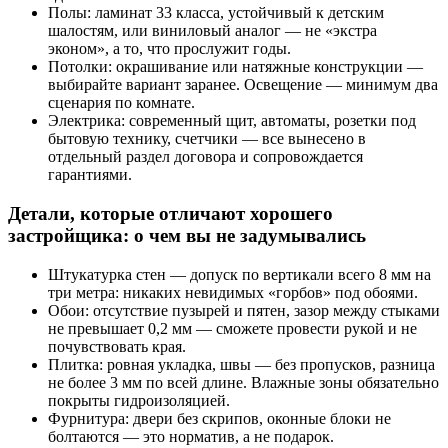
Полы: ламинат 33 класса, устойчивый к детским
шалостям, или виниловый аналог — не «экстра
эконом», а то, что прослужит годы.
Потолки: окрашивание или натяжные конструкции —
выбирайте вариант заранее. Освещение — минимум два
сценария по комнате.
Электрика: современный щит, автоматы, розетки под
бытовую технику, счетчики — все вынесено в
отдельный раздел договора и сопровождается
гарантиями.
Детали, которые отличают хорошего
застройщика: о чем вы не задумывались
Штукатурка стен — допуск по вертикали всего 8 мм на
три метра: никаких невидимых «горбов» под обоями.
Обои: отсутствие пузырей и пятен, зазор между стыками
не превышает 0,2 мм — сможете провести рукой и не
почувствовать края.
Плитка: ровная укладка, швы — без пропусков, разница
не более 3 мм по всей длине. Влажные зоны обязательно
покрыты гидроизоляцией.
Фурнитура: двери без скрипов, оконные блоки не
болтаются — это норматив, а не подарок.