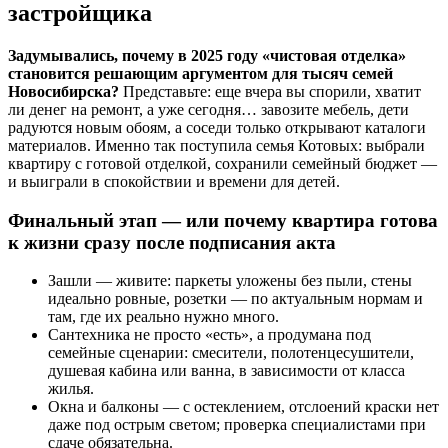
застройщика
Задумывались, почему в 2025 году «чистовая отделка»
становится решающим аргументом для тысяч семей
Новосибирска?
Представьте: еще вчера вы спорили, хватит
ли денег на ремонт, а уже сегодня… завозите мебель, дети
радуются новым обоям, а соседи только открывают каталоги
материалов. Именно так поступила семья Котовых: выбрали
квартиру с готовой отделкой, сохранили семейный бюджет —
и выиграли в спокойствии и времени для детей.
Финальный этап — или почему квартира готова
к жизни сразу после подписания акта
Зашли — живите: паркеты уложены без пыли, стены
идеально ровные, розетки — по актуальным нормам и
там, где их реально нужно много.
Сантехника не просто «есть», а продумана под
семейные сценарии: смесители, полотенцесушители,
душевая кабина или ванна, в зависимости от класса
жилья.
Окна и балконы — с остеклением, отслоений краски нет
даже под острым светом; проверка специалистами при
сдаче обязательна.