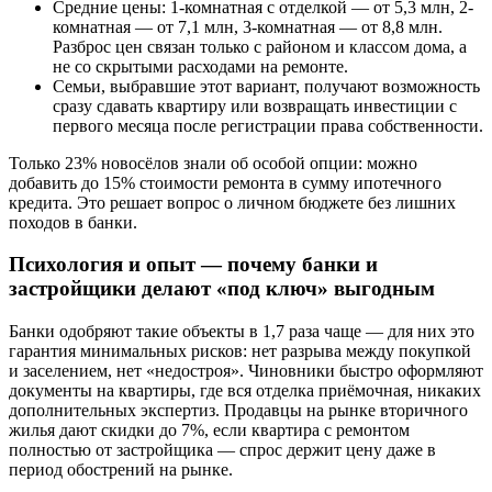
Средние цены: 1-комнатная с отделкой — от 5,3 млн, 2-
комнатная — от 7,1 млн, 3-комнатная — от 8,8 млн.
Разброс цен связан только с районом и классом дома, а
не со скрытыми расходами на ремонте.
Семьи, выбравшие этот вариант, получают возможность
сразу сдавать квартиру или возвращать инвестиции с
первого месяца после регистрации права собственности.
Только 23% новосёлов знали об особой опции: можно
добавить до 15% стоимости ремонта в сумму ипотечного
кредита. Это решает вопрос о личном бюджете без лишних
походов в банки.
Психология и опыт — почему банки и
застройщики делают «под ключ» выгодным
Банки одобряют такие объекты в 1,7 раза чаще — для них это
гарантия минимальных рисков: нет разрыва между покупкой
и заселением, нет «недостроя». Чиновники быстро оформляют
документы на квартиры, где вся отделка приёмочная, никаких
дополнительных экспертиз. Продавцы на рынке вторичного
жилья дают скидки до 7%, если квартира с ремонтом
полностью от застройщика — спрос держит цену даже в
период обострений на рынке.