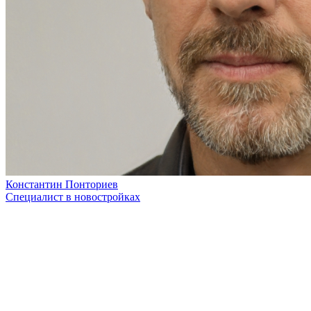
Константин Понториев
Специалист в новостройках