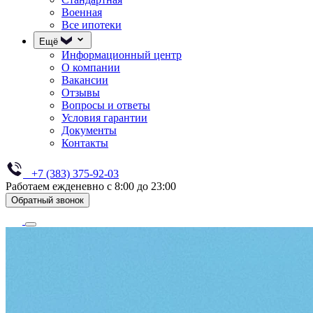
Военная
Все ипотеки
Ещё
Информационный центр
О компании
Вакансии
Отзывы
Вопросы и ответы
Условия гарантии
Документы
Контакты
+7 (383) 375-92-03
Работаем ежденевно с 8:00 до 23:00
Обратный звонок